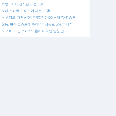
빅뱅-T.O.P, 진지한 표정으로
지나 스타화보, 미모에 시선 고정!
‘신병캠프’ 차영남X이충구X김민호X남태우X전승훈…
신동, 현아 코스프레 화제! "여장돌로 군림하나?"
'미스에이' 민, "소속사 몰래 미국인 남친 만…