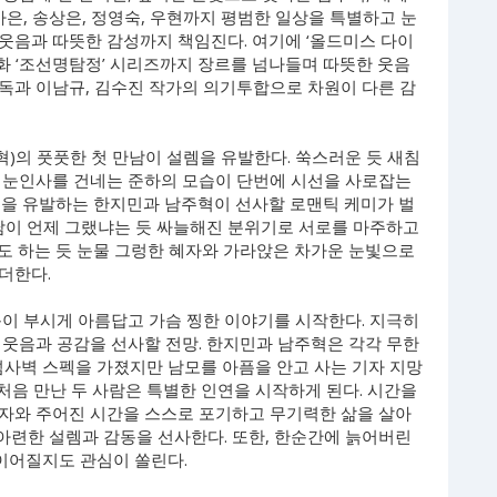
가은, 송상은, 정영숙, 우현까지 평범한 일상을 특별하고 눈
웃음과 따뜻한 감성까지 책임진다. 여기에 ‘올드미스 다이
와 영화 ‘조선명탐정’ 시리즈까지 장르를 넘나들며 따뜻한 웃음
독과 이남규, 김수진 작가의 의기투합으로 차원이 다른 감
혁)의 풋풋한 첫 만남이 설렘을 유발한다. 쑥스러운 듯 새침
 눈인사를 건네는 준하의 모습이 단번에 시선을 사로잡는
렘을 유발하는 한지민과 남주혁이 선사할 로맨틱 케미가 벌
만남이 언제 그랬냐는 듯 싸늘해진 분위기로 서로를 마주하고
도 하는 듯 눈물 그렁한 혜자와 가라앉은 차가운 눈빛으로
더한다.
 눈이 부시게 아름답고 가슴 찡한 이야기를 시작한다. 지극히
 웃음과 공감을 선사할 전망. 한지민과 남주혁은 각각 무한
넘사벽 스펙을 가졌지만 남모를 아픔을 안고 사는 기자 지망
 처음 만난 두 사람은 특별한 인연을 시작하게 된다. 시간을
자와 주어진 시간을 스스로 포기하고 무기력한 삶을 살아
 아련한 설렘과 감동을 선사한다. 또한, 한순간에 늙어버린
이어질지도 관심이 쏠린다.