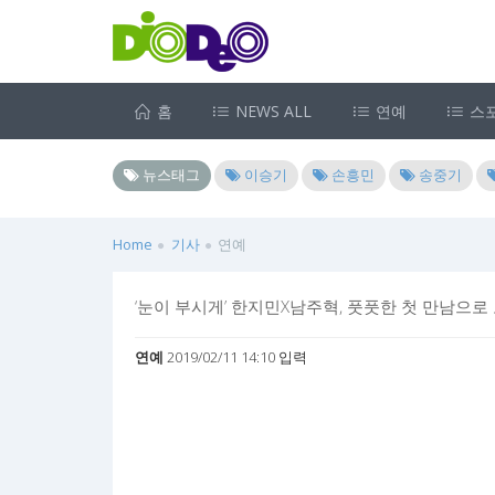
홈
NEWS ALL
연예
스
뉴스태그
이승기
손흥민
송중기
Home
기사
연예
‘눈이 부시게’ 한지민X남주혁, 풋풋한 첫 만남으로 
연예
2019/02/11 14:10 입력