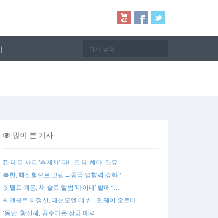
지
많이 본 기사
판 데르 사르 ‘후계자’ 다비드 데 헤아, 맨유…
북한, 핵실험으로 고립→중국 영향력 강화?
핫펠트 예은, 새 솔로 앨범 ‘마이네’ 발매 “…
씨엔블루 이정신, 패션모델 데뷔··· 런웨이 오른다
'동안' 황신혜, 공주다운 상큼 매력