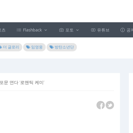
포츠
Flashback
포토
유튜브
공
더 글로리
임영웅
방탄소년단
포문 연다 ‘로맨틱 케미’