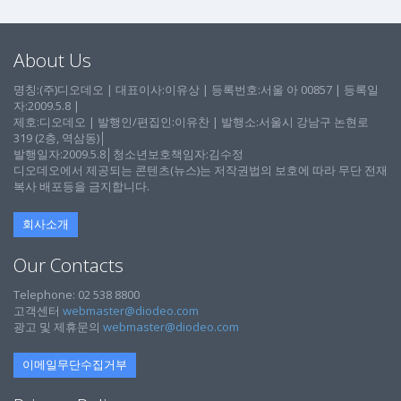
About Us
명칭:(주)디오데오 | 대표이사:이유상 | 등록번호:서울 아 00857 | 등록일
자:2009.5.8 |
제호:디오데오 | 발행인/편집인:이유찬 | 발행소:서울시 강남구 논현로
319 (2층, 역삼동)│
발행일자:2009.5.8│청소년보호책임자:김수정
디오데오에서 제공되는 콘텐츠(뉴스)는 저작권법의 보호에 따라 무단 전재
복사 배포등을 금지합니다.
회사소개
Our Contacts
Telephone: 02 538 8800
고객센터
webmaster@diodeo.com
광고 및 제휴문의
webmaster@diodeo.com
이메일무단수집거부