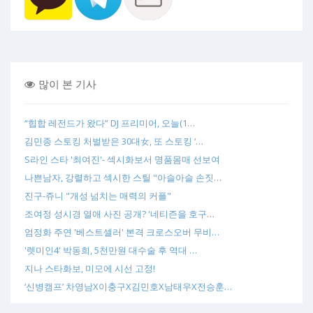
많이 본 기사
“힙합 레전드가 왔다” DJ 프리미어, 오늘(1…
김민종 스토킹 처벌받은 30대女, 또 스토킹 ‘…
S라인 스타 '최여진'- 섹시화보서 명품몸매 선보여
나쁜남자, 강렬하고 섹시한 스틸 "아슬아슬 손짓…
진구-쥬니 "개성 넘치는 매력의 커플"
조여정 성시경 열애 사진 공개? '네티즌을 호구…
엄정화 주연 '베스트셀러' 본격 크로스오버 무비…
'렛미인4' 박동희, 5천만원 대수술 후 역대 …
지나 스타화보, 미모에 시선 고정!
‘신병캠프’ 차영남X이충구X김민호X남태우X전승훈…