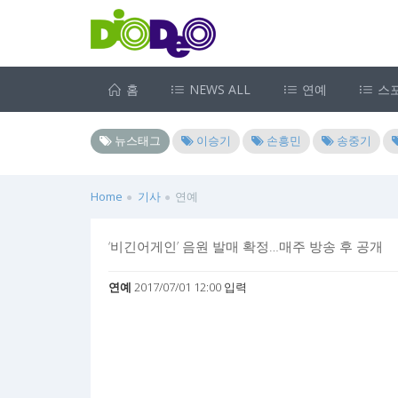
홈
NEWS ALL
연예
스
뉴스태그
이승기
손흥민
송중기
Home
기사
연예
‘비긴어게인’ 음원 발매 확정…매주 방송 후 공개
연예
2017/07/01 12:00 입력