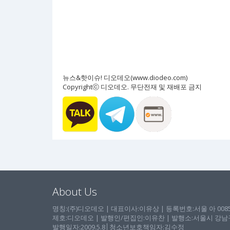
뉴스&핫이슈! 디오데오(www.diodeo.com)
Copyrightⓒ 디오데오. 무단전재 및 재배포 금지
About Us
명칭:(주)디오데오 | 대표이사:이유상 | 등록번호:서울 아 00857 
제호:디오데오 | 발행인/편집인:이유찬 | 발행소:서울시 강남구 논
발행일자:2009.5.8│청소년보호책임자:김수정