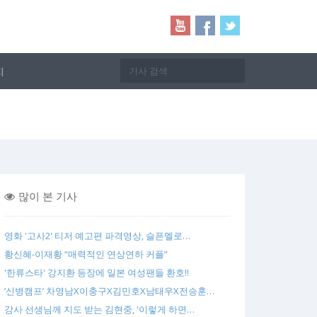
지
많이 본 기사
영화 '고사2' 티저 예고편 파격영상, 슬픈멜로…
황신혜-이재황 “매력적인 연상연하 커플”
'한류스타' 강지환 등장에 일본 여성팬들 환호!!
‘신병캠프’ 차영남X이충구X김민호X남태우X전승훈…
강사 선생님께 지도 받는 김현중, '이렇게 하면…