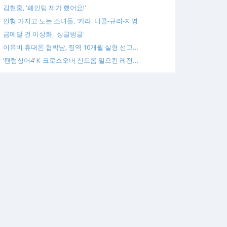
김현중, '페인팅 제가 했어요!'
인형 가지고 노는 소녀들, '카라' 니콜-규리-지영
금메달 건 이상화, '싱글벙글'
이유비 휴대폰 협박남, 징역 10개월 실형 선고…
‘팬텀싱어4’ K-크로스오버 신드롬 일으킨 레전…