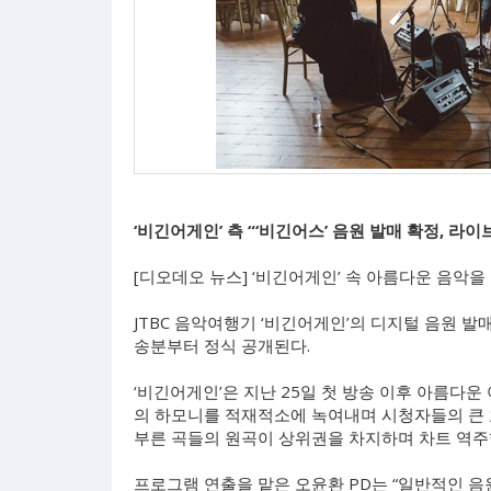
‘비긴어게인’ 측 “‘비긴어스’ 음원 발매 확정, 라이
[디오데오 뉴스] ‘비긴어게인’ 속 아름다운 음악을 
JTBC 음악여행기 ‘비긴어게인’의 디지털 음원 발매
송분부터 정식 공개된다.
‘비긴어게인’은 지난 25일 첫 방송 이후 아름다운
의 하모니를 적재적소에 녹여내며 시청자들의 큰 
부른 곡들의 원곡이 상위권을 차지하며 차트 역주
프로그램 연출을 맡은 오윤환 PD는 “일반적인 음