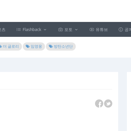
포츠
Flashback
포토
유튜브
공
더 글로리
임영웅
방탄소년단