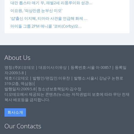
대만 톱스타 매기 우, 재벌2세 리쫑루이와 성관…
이요원, '의상만큼 눈부신 미모'
‘샵’출신 이지혜, 티아라 사건을 언급해 화제 …
아이돌 그룹 2PM 애니콜 '코비(Corby)모…
About Us
명칭:(주)디오데오 | 대표이사:이유상 | 등록번호:서울 아 00857 | 등록일
자:2009.5.8 |
제호:디오데오 | 발행인/편집인:이유찬 | 발행소:서울시 강남구 논현로
319 (2층, 역삼동)│
발행일자:2009.5.8│청소년보호책임자:김수정
디오데오에서 제공되는 콘텐츠(뉴스)는 저작권법의 보호에 따라 무단 전재
복사 배포등을 금지합니다.
회사소개
Our Contacts