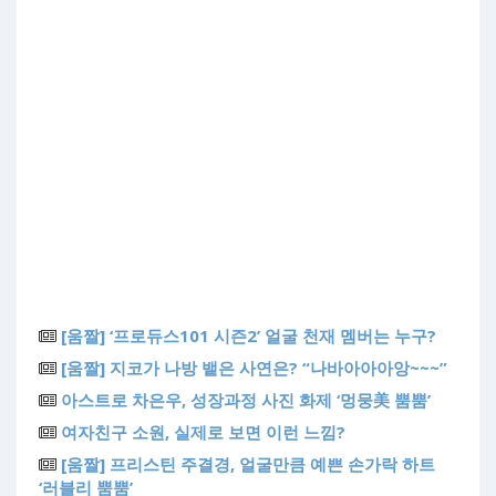
[움짤] ‘프로듀스101 시즌2’ 얼굴 천재 멤버는 누구?
[움짤] 지코가 나방 뱉은 사연은? “나바아아아앙~~~”
아스트로 차은우, 성장과정 사진 화제 ‘멍뭉美 뿜뿜’
여자친구 소원, 실제로 보면 이런 느낌?
[움짤] 프리스틴 주결경, 얼굴만큼 예쁜 손가락 하트
‘러블리 뿜뿜’