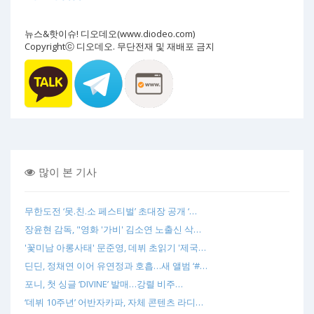
뉴스&핫이슈! 디오데오(www.diodeo.com)
Copyrightⓒ 디오데오. 무단전재 및 재배포 금지
많이 본 기사
무한도전 ‘못.친.소 페스티벌’ 초대장 공개 ‘…
장윤현 감독, "영화 '가비' 김소연 노출신 삭…
'꽃미남 아롱사태' 문준영, 데뷔 초읽기 '제국…
딘딘, 정채연 이어 유연정과 호흡…새 앨범 ‘#…
포니, 첫 싱글 ‘DIVINE’ 발매…강렬 비주…
‘데뷔 10주년’ 어반자카파, 자체 콘텐츠 라디…