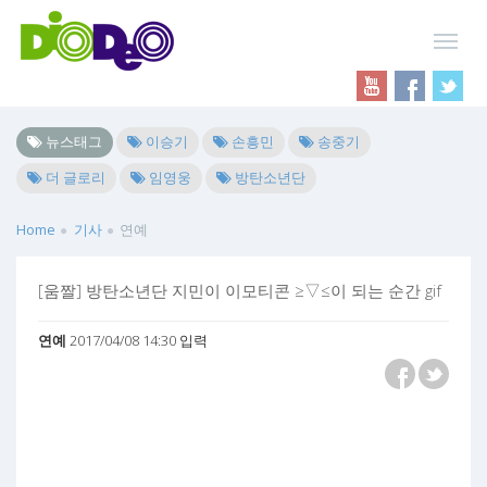
뉴스태그
이승기
손흥민
송중기
더 글로리
임영웅
방탄소년단
Home
기사
연예
[움짤] 방탄소년단 지민이 이모티콘 ≥▽≤이 되는 순간 gif
연예
2017/04/08 14:30 입력