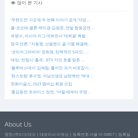
많이 본 기사
‘무한도전’ 가요제 두 번째 이야기 공개 ‘각양…
쿨-코요태-클론-박미경-김원준, 연말 합동공연 …
유병수, 러시아 리그 데뷔전서 ‘데뷔골’ 폭발
영국 언론, “지동원, 선덜랜드 골 가뭄 해결해…
'코리아그라비아' 정희원, 탄력적인 S라인...…
태양, ‘전참시’ 출격…BTS 지민 호흡 맞춘 …
‘블루버스데이’ 김예림, 틀어진 과거 바로잡기 …
‘편스토랑’ 류수영, 어남선생표 남편백반 ‘역대…
한화이글스, 2023 멤버십 회원 모집
‘홍김동전’ 트와이스 정연, “어릴 때부터 우영…
About Us
명칭:(주)디오데오 | 대표이사:이유상 | 등록번호:서울 아 00857 | 등록일