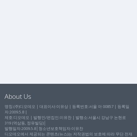
About Us
명칭:(주)디오데오 | 대표이사:이유상 | 등록번호:서울 아 00857 | 등록일
자:2009.5.8 |
제호:디오데오 | 발행인/편집인:이유찬 | 발행소:서울시 강남구 논현로
319 (역삼동, 정유빌딩)│
발행일자:2009.5.8│청소년보호책임자:이유찬
디오데오에서 제공되는 콘텐츠(뉴스)는 저작권법의 보호에 따라 무단 전재