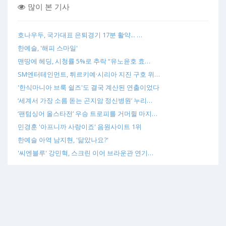
많이 본 기사
호나우두, 국가대표 은퇴경기 17분 활약... …
한예슬, '해피 스마일'
맨땅에 헤딩, 시청률 5%로 추락 “유노윤호 효…
SM엔터테인먼트, 튀르키예·시리아 지진 구호 위…
'한식마니아 브룩 쉴즈'도 결국 계산된 연출이었다
‘세계서 가장 소름 돋는 곤지암 정신병원’ 누리…
‘팬텀싱어 올스타전’ 우승 트로피를 거머쥘 마지…
민경훈 '아프니까 사랑이죠' 음원사이트 1위
한예슬 아역 남지현, '닮았나요?'
'씨엔블루' 강민혁, 스크린 이어 브라운관 연기…