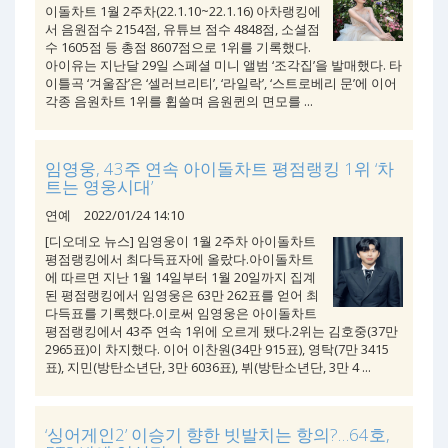
이돌차트 1월 2주차(22.1.10~22.1.16) 아차랭킹에
서 음원점수 2154점, 유튜브 점수 4848점, 소셜점
수 1605점 등 총점 8607점으로 1위를 기록했다.
아이유는 지난달 29일 스페셜 미니 앨범 ‘조각집’을 발매했다. 타
이틀곡 ‘겨울잠’은 ‘셀러브리티’, ‘라일락’, ‘스트로베리 문’에 이어
각종 음원차트 1위를 휩쓸며 음원퀸의 면모를 ...
임영웅, 43주 연속 아이돌차트 평점랭킹 1위 ‘차
트는 영웅시대’
연예
2022/01/24 14:10
[디오데오 뉴스] 임영웅이 1월 2주차 아이돌차트
평점랭킹에서 최다득표자에 올랐다.아이돌차트
에 따르면 지난 1월 14일부터 1월 20일까지 집계
된 평점랭킹에서 임영웅은 63만 262표를 얻어 최
다득표를 기록했다.이로써 임영웅은 아이돌차트
평점랭킹에서 43주 연속 1위에 오르게 됐다.2위는 김호중(37만
2965표)이 차지했다. 이어 이찬원(34만 915표), 영탁(7만 3415
표), 지민(방탄소년단, 3만 6036표), 뷔(방탄소년단, 3만 4 ...
‘싱어게인2’ 이승기 향한 빗발치는 항의?…64호,