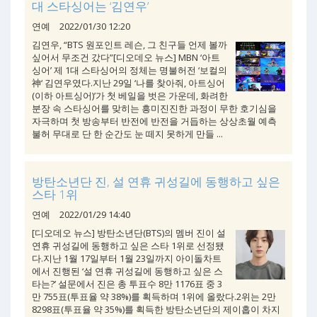
대 스타싱어는 ‘김연우’
연예
2022/01/30 12:20
김연우, “BTS 원포인트 레슨, 그 친구들 언제 볼까
싶어서 무조건 갔다”[디오데오 뉴스] MBN ‘아트
싱어’ 제 1대 스타싱어의 정체는 명불허전 ‘보컬의
神‘ 김연우였다.지난 29일 ‘나를 찾아줘, 아트싱어
(이하 아트싱어)’가 첫 베일을 벗은 가운데, 화려한
분장 속 스타싱어를 맞히는 흥미진진한 과정이 무한 호기심을
자극하며 첫 방송부터 반전에 반전을 거듭하는 상상초월 예측
불허 무대로 단 한 순간도 눈 떼지 못하게 만들 ...
방탄소년단 진, 설 연휴 귀성길에 동행하고 싶은
스타 1위
연예
2022/01/29 14:40
[디오데오 뉴스] 방탄소년단(BTS)의 멤버 진이 설
연휴 귀성길에 동행하고 싶은 스타 1위로 선정됐
다.지난 1월 17일부터 1월 23일까지 아이돌차트
에서 진행된 ‘설 연휴 귀성길에 동행하고 싶은 스
타는?’ 설문에서 진은 총 투표수 8만 1176표 중 3
만 755표(투표율 약 38%)를 획득하며 1위에 올랐다.2위는 2만
8298표(투표율 약 35%)를 획득한 방탄소년단의 제이홉이 차지