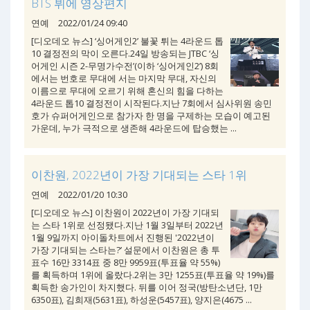
BTS 뷔에 영상편지
연예
2022/01/24 09:40
[디오데오 뉴스] ‘싱어게인2’ 불꽃 튀는 4라운드 톱
10 결정전의 막이 오른다.24일 방송되는 JTBC ‘싱
어게인 시즌 2-무명가수전’(이하 ‘싱어게인2’) 8회
에서는 번호로 무대에 서는 마지막 무대, 자신의
이름으로 무대에 오르기 위해 혼신의 힘을 다하는
4라운드 톱10 결정전이 시작된다.지난 7회에서 심사위원 송민
호가 슈퍼어게인으로 참가자 한 명을 구제하는 모습이 예고된
가운데, 누가 극적으로 생존해 4라운드에 탑승했는 ...
이찬원, 2022년이 가장 기대되는 스타 1위
연예
2022/01/20 10:30
[디오데오 뉴스] 이찬원이 2022년이 가장 기대되
는 스타 1위로 선정됐다.지난 1월 3일부터 2022년
1월 9일까지 아이돌차트에서 진행된 '2022년이
가장 기대되는 스타는?’ 설문에서 이찬원은 총 투
표수 16만 3314표 중 8만 9959표(투표율 약 55%)
를 획득하며 1위에 올랐다.2위는 3만 1255표(투표율 약 19%)를
획득한 송가인이 차지했다. 뒤를 이어 정국(방탄소년단, 1만
6350표), 김희재(5631표), 하성운(5457표), 양지은(4675 ...