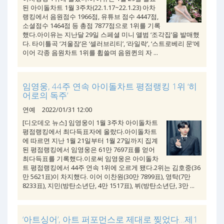
된 아이돌차트 1월 3주차(22.1.17~22.1.23) 아차
랭킹에서 음원점수 1966점, 유튜브 점수 4447점,
소셜점수 1464점 등 총점 7877점으로 1위를 기록
했다.아이유는 지난달 29일 스페셜 미니 앨범 ‘조각집’을 발매했
다. 타이틀곡 ‘겨울잠’은 ‘셀러브리티’, ‘라일락’, ‘스트로베리 문’에
이어 각종 음원차트 1위를 휩쓸며 음원퀸의 자 ...
임영웅, 44주 연속 아이돌차트 평점랭킹 1위 ‘히
어로의 독주’
연예
2022/01/31 12:00
[디오데오 뉴스] 임영웅이 1월 3주차 아이돌차트
평점랭킹에서 최다득표자에 올랐다.아이돌차트
에 따르면 지난 1월 21일부터 1월 27일까지 집계
된 평점랭킹에서 임영웅은 61만 7697표를 얻어
최다득표를 기록했다.이로써 임영웅은 아이돌차
트 평점랭킹에서 44주 연속 1위에 오르게 됐다.2위는 김호중(36
만 5621표)이 차지했다. 이어 이찬원(30만 7899표), 영탁(7만
8233표), 지민(방탄소년단, 4만 1517표), 뷔(방탄소년단, 3만 ...
‘아트싱어’, 아트 퍼포먼스로 제대로 찢었다…제1