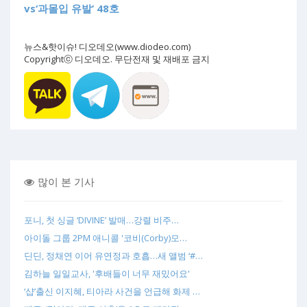
vs‘과몰입 유발’ 48호
뉴스&핫이슈! 디오데오(www.diodeo.com)
Copyrightⓒ 디오데오. 무단전재 및 재배포 금지
많이 본 기사
포니, 첫 싱글 ‘DIVINE’ 발매…강렬 비주…
아이돌 그룹 2PM 애니콜 '코비(Corby)모…
딘딘, 정채연 이어 유연정과 호흡…새 앨범 ‘#…
김하늘 일일교사, '후배들이 너무 재밌어요'
‘샵’출신 이지혜, 티아라 사건을 언급해 화제 …