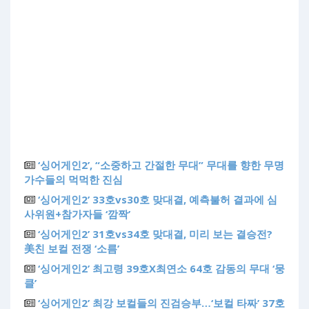
‘싱어게인2’, “소중하고 간절한 무대” 무대를 향한 무명
가수들의 먹먹한 진심
‘싱어게인2’ 33호vs30호 맞대결, 예측불허 결과에 심
사위원+참가자들 ‘깜짝’
‘싱어게인2’ 31호vs34호 맞대결, 미리 보는 결승전?
美친 보컬 전쟁 ‘소름’
‘싱어게인2’ 최고령 39호X최연소 64호 감동의 무대 ‘뭉
클’
‘싱어게인2’ 최강 보컬들의 진검승부…‘보컬 타짜’ 37호