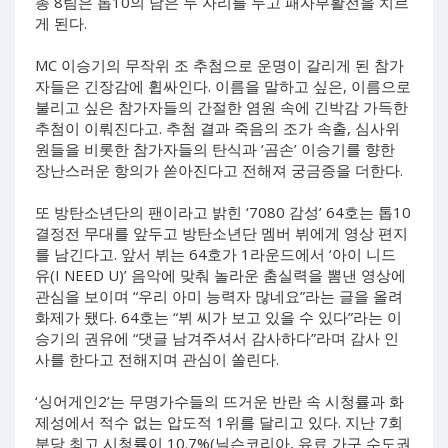
총 8팀은 톱10의 남은 두 자리를 두고 패자부활전을 치르
게 된다.
MC 이승기의 무작위 조 추첨으로 운명이 갈리게 된 참가
자들은 긴장감에 휩싸인다. 이름을 말하고 싶은, 이름으로
불리고 싶은 참가자들의 간절한 염원 속에 긴박감 가득한
추첨이 이뤄진다고. 추첨 결과 죽음의 조가 속출, 심사위
원들을 비롯한 참가자들의 탄식과 ‘곰손’ 이승기를 향한
장난스러운 항의가 쏟아진다고 전해져 궁금증을 더한다.
또 방탄소년단의 팬이라고 밝힌 ‘7080 감성’ 64호는 톱10
결정전 무대를 앞두고 방탄소년단 멤버 뷔에게 영상 편지
를 남긴다고. 앞서 뷔는 64호가 1라운드에서 ‘아이 니드
유(I NEED U)’ 음악에 맞춰 놀라운 춤실력을 뽐낸 영상에
관심을 보이며 “우리 아미 능력자 많네요”라는 글을 올려
화제가 됐다. 64호는 “뷔 씨가 보고 있을 수 있다”라는 이
승기의 권유에 “댓글 남겨주셔서 감사하다”라며 감사 인
사를 한다고 전해지며 관심이 쏠린다.
‘싱어게인2’는 무명가수들의 뜨거운 반란 속 시청률과 화
제성에서 적수 없는 압도적 1위를 달리고 있다. 지난 7회
분당 최고 시청률이 10.7%(닐슨코리아, 유료 가구 수도권