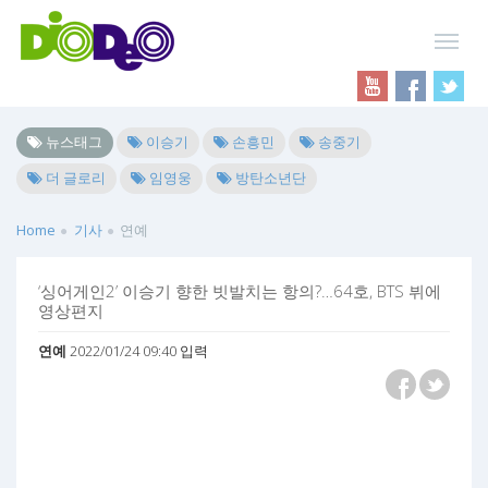
뉴스태그
이승기
손흥민
송중기
더 글로리
임영웅
방탄소년단
Home
기사
연예
‘싱어게인2’ 이승기 향한 빗발치는 항의?…64호, BTS 뷔에
영상편지
연예
2022/01/24 09:40 입력