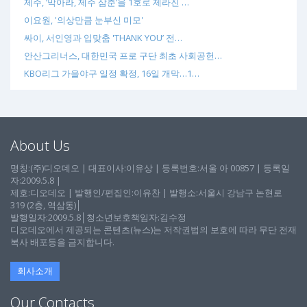
제주, ‘막아라, 제주 삼춘’을 1호로 제라진 …
이요원, '의상만큼 눈부신 미모'
싸이, 서인영과 입맞춤 'THANK YOU’ 전…
안산그리너스, 대한민국 프로 구단 최초 사회공헌…
KBO리그 가을야구 일정 확정, 16일 개막…1…
About Us
명칭:(주)디오데오 | 대표이사:이유상 | 등록번호:서울 아 00857 | 등록일
자:2009.5.8 |
제호:디오데오 | 발행인/편집인:이유찬 | 발행소:서울시 강남구 논현로
319 (2층, 역삼동)│
발행일자:2009.5.8│청소년보호책임자:김수정
디오데오에서 제공되는 콘텐츠(뉴스)는 저작권법의 보호에 따라 무단 전재
복사 배포등을 금지합니다.
회사소개
Our Contacts