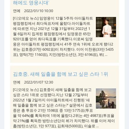
해에도 영웅시대’
연예
2022/01/10 10:30
[디오데오 뉴스] 임영웅이 12월 5주차 아이돌차트
평점랭킹에서 최다득표자에 올랐다.아이돌차트
에 따르면 지난 2021년 12월 31일부터 2022년 1
월 6일까지 집계된 평점랭킹에서 임영웅은 65만
9201표를 얻어 최다득표를 기록했다.이로써 임영
웅은 아이돌차트 평점랭킹에서 41주 연속 1위에 오르게 됐다2
위는 김호중(37만 6092표)이 차지했다. 이어 이찬원(33만 5435
표), 영탁(7만 1160표), 지민(방탄소년단, 3만 6196표), 뷔( ...
김호중, 새해 일출을 함께 보고 싶은 스타 1위
연예
2022/01/07 12:30
[디오데오 뉴스] 김호중이 새해 일출을 함께 보고
싶은 스타 1위로 선정됐다.지난 12월 27일부터
2022년 1월 2일까지 아이돌차트에서 진행된 ‘새
해 일출을 함께 보고 싶은 스타는?’ 설문에서 김호
중은 총 투표수 21만 1598표 중 13만 5775표(투표
율 약 64%)를 획득하며 1위에 올랐다.2위는 4만 4987표(투표율
약 21%)를 획득한 방탄소년단의 뷔가 차지했다. 뒤를 이어 제이
홉(방탄소년단, 1만 977표), 김희재(5000표), 이솔로 ...