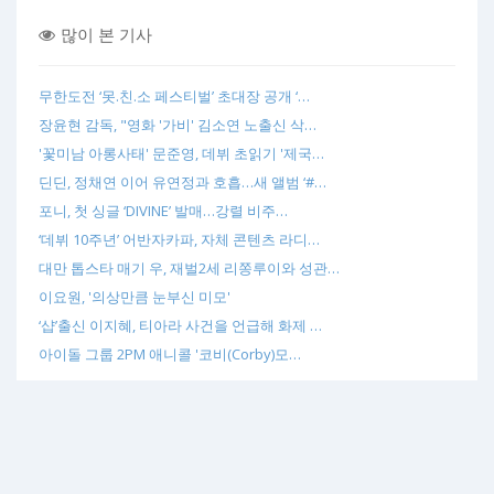
많이 본 기사
무한도전 ‘못.친.소 페스티벌’ 초대장 공개 ‘…
장윤현 감독, "영화 '가비' 김소연 노출신 삭…
'꽃미남 아롱사태' 문준영, 데뷔 초읽기 '제국…
딘딘, 정채연 이어 유연정과 호흡…새 앨범 ‘#…
포니, 첫 싱글 ‘DIVINE’ 발매…강렬 비주…
‘데뷔 10주년’ 어반자카파, 자체 콘텐츠 라디…
대만 톱스타 매기 우, 재벌2세 리쫑루이와 성관…
이요원, '의상만큼 눈부신 미모'
‘샵’출신 이지혜, 티아라 사건을 언급해 화제 …
아이돌 그룹 2PM 애니콜 '코비(Corby)모…