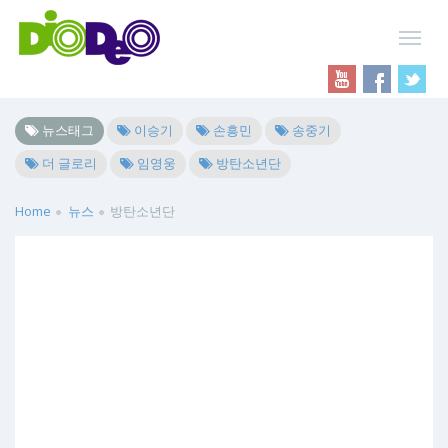
뉴스태그
이승기
손흥민
송중기
더 글로리
임영웅
방탄소년단
Home
뉴스
방탄소년단