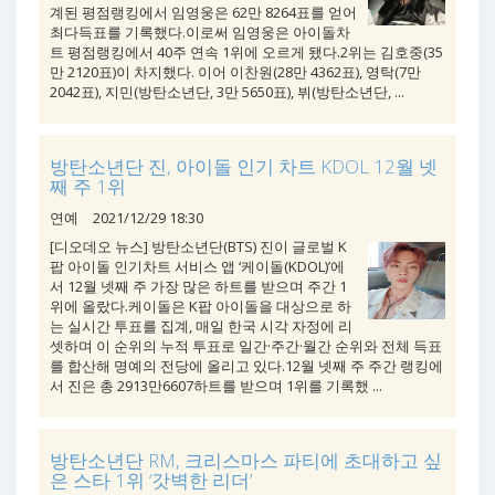
계된 평점랭킹에서 임영웅은 62만 8264표를 얻어
최다득표를 기록했다.이로써 임영웅은 아이돌차
트 평점랭킹에서 40주 연속 1위에 오르게 됐다.2위는 김호중(35
만 2120표)이 차지했다. 이어 이찬원(28만 4362표), 영탁(7만
2042표), 지민(방탄소년단, 3만 5650표), 뷔(방탄소년단, ...
방탄소년단 진, 아이돌 인기 차트 KDOL 12월 넷
째 주 1위
연예
2021/12/29 18:30
[디오데오 뉴스] 방탄소년단(BTS) 진이 글로벌 K
팝 아이돌 인기차트 서비스 앱 ‘케이돌(KDOL)’에
서 12월 넷째 주 가장 많은 하트를 받으며 주간 1
위에 올랐다.케이돌은 K팝 아이돌을 대상으로 하
는 실시간 투표를 집계, 매일 한국 시각 자정에 리
셋하며 이 순위의 누적 투표로 일간·주간·월간 순위와 전체 득표
를 합산해 명예의 전당에 올리고 있다.12월 넷째 주 주간 랭킹에
서 진은 총 2913만6607하트를 받으며 1위를 기록했 ...
방탄소년단 RM, 크리스마스 파티에 초대하고 싶
은 스타 1위 ‘갓벽한 리더’