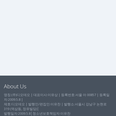
About Us
명칭:(주)디오데오 | 대표이사:이유상 | 등록번호:서울 아 00857 | 등록일
자:2009.5.8 |
제호:디오데오 | 발행인/편집인:이유찬 | 발행소:서울시 강남구 논현로
319 (역삼동, 정유빌딩)│
발행일자:2009.5.8│청소년보호책임자:이유찬