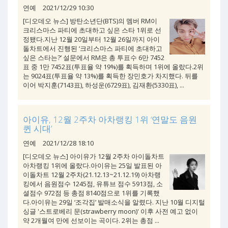
연예
2021/12/29 10:30
[디오데오 뉴스] 방탄소년단(BTS)의 멤버 RM이
크리스마스 파티에 초대하고 싶은 스타 1위로 선
정됐다.지난 12월 20일부터 12월 26일까지 아이
돌차트에서 진행된 ‘크리스마스 파티에 초대하고
싶은 스타는?’ 설문에서 RM은 총 투표수 6만 7452
표 중 1만 7452표(투표율 약 19%)를 획득하며 1위에 올랐다.2위
는 9024표(투표율 약 13%)를 획득한 장민호가 차지했다. 뒤를
이어 박지훈(7143표), 하성운(6729표), 김재환(5330표), ...
아이유, 12월 2주차 아차랭킹 1위 ‘연말도 음원
퀸 시대’
연예
2021/12/28 18:10
[디오데오 뉴스] 아이유가 12월 2주차 아이돌차트
아차랭킹 1위에 올랐다.아이유는 25일 발표된 아
이돌차트 12월 2주차(21.12.13~21.12.19) 아차랭
킹에서 음원점수 1245점, 유튜브 점수 5913점, 소
셜점수 972점 등 총점 8140점으로 1위를 기록했
다.아이유는 29일 ‘조각집’ 발매소식을 알렸다. 지난 10월 디지털
싱글 '스트로베리 문(strawberry moon)' 이후 사전 예고 없이
약 2개월여 만에 선보이는 곡이다. 2위는 총점 ...