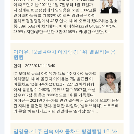
에 따르면 지난 2021년 1월 7일부터 1월 13일까
지 집계된 평점랭킹에서 임영웅은 65만 3882표를
얻어 최다득표를 기록했다.이로써 임영웅은 아이
돌차트 평점랭킹에서 42주 연속 1위에 오르게 됐다2위는 김호
중(38만 68표)이 차지했다. 이어 이찬원(33만 848표), 영탁(7만
239표), 지민(방탄소년단, 3만 3568표), 뷔(방탄소년단, 3 ...
아이유, 12월 4주차 아차랭킹 1위 ‘열일하는 음
원퀸’
연예
2022/01/11 13:40
[디오데오 뉴스] 아이유가 12월 4주차 아이돌차트
아차랭킹 1위에 올랐다.아이유는 7일 발표된 아
이돌차트 12월 4주차(21.12.27~22.1.2) 아차랭킹
에서 음원점수 2482점, 유튜브 점수 5307점, 소셜
점수 807점 등 총점 8666점으로 1위를 기록했다.
아이유는 2021년 가온차트 연간 결산에서 2관왕에 오르며 음원
퀸 자리를 굳건히 했다. 올해만 ‘라일락’, ‘셀러브리티’, ‘스트로베
리 문’을 히트시키고 지난 연말에는 ‘조각집’ 발매 ...
임영웅, 41주 연속 아이돌차트 평점랭킹 1위 ‘새