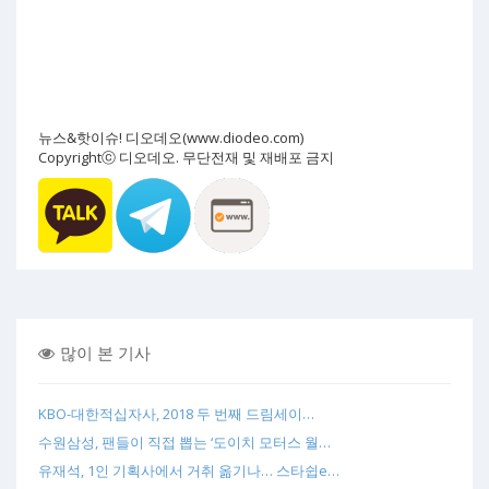
뉴스&핫이슈! 디오데오(www.diodeo.com)
Copyrightⓒ 디오데오. 무단전재 및 재배포 금지
많이 본 기사
KBO-대한적십자사, 2018 두 번째 드림세이…
수원삼성, 팬들이 직접 뽑는 ‘도이치 모터스 월…
유재석, 1인 기획사에서 거취 옮기나… 스타쉽e…