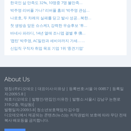
한국인 삶 만족도 32%, 10명중 7명 불만족…
박주영 리버풀 가나? 리버풀 홈피 ‘박주영 관심…
나로호, 두 차례의 실패를 딛고 발사 성공…북한…
첫 생방송 앞둔 슈스케3, 강력한 우승후보 '투…
바네사 파라디, 14년 열애 조니뎁 결별 후 佛…
‘캡틴’ 박주영, AC밀란과 세비야까지 가세… …
신입직 구직자 취업 목표 기업 1위 ‘중견기업’
About Us
명칭:(주)디오데오 | 대표이사:이유상 | 등록번호:서울 아 00857 | 등록일
자:2009.5.8 |
제호:디오데오 | 발행인/편집인:이유찬 | 발행소:서울시 강남구 논현로
319 (2층, 역삼동)│
발행일자:2009.5.8│청소년보호책임자:김수정
디오데오에서 제공되는 콘텐츠(뉴스)는 저작권법의 보호에 따라 무단 전재
복사 배포등을 금지합니다.