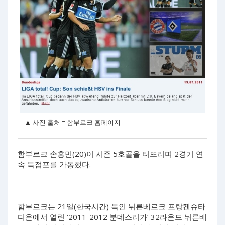
▲ 사진 출처 = 함부르크 홈페이지
함부르크 손흥민(20)이 시즌 5호골을 터뜨리며 2경기 연
속 득점포를 가동했다.
함부르크는 21일(한국시간) 독인 뉘른베르크 프랑켄슈타
디온에서 열린 ‘2011-2012 분데스리가’ 32라운드 뉘른베