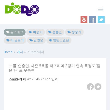
뉴스태그
이승기
손흥민
송중기
더 글로리
임영웅
방탄소년단
Home
기사
스포츠/레저
‘보물’ 손흥민, 시즌 5호골 터뜨리며 2경기 연속 득점포 ‘팀
은 1-1로 무승부’
스포츠/레저
2012/04/22 14:51 입력