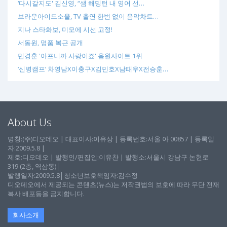
‘다시갈지도' 김신영, “샘 해밍턴 내 영어 선…
브라운아이드소울, TV 출연 한번 없이 음악차트…
지나 스타화보, 미모에 시선 고정!
서동원, 명품 복근 공개
민경훈 '아프니까 사랑이죠' 음원사이트 1위
‘신병캠프’ 차영남X이충구X김민호X남태우X전승훈…
About Us
명칭:(주)디오데오 | 대표이사:이유상 | 등록번호:서울 아 00857 | 등록일
자:2009.5.8 |
제호:디오데오 | 발행인/편집인:이유찬 | 발행소:서울시 강남구 논현로
319 (2층, 역삼동)│
발행일자:2009.5.8│청소년보호책임자:김수정
디오데오에서 제공되는 콘텐츠(뉴스)는 저작권법의 보호에 따라 무단 전재
복사 배포등을 금지합니다.
회사소개