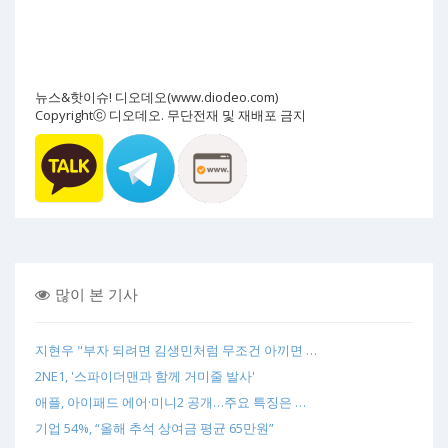
뉴스&핫이슈! 디오데오(www.diodeo.com)
Copyrightⓒ 디오데오. 무단전재 및 재배포 금지
많이 본 기사
지현우 "부자 되려면 김생민처럼 무조건 아끼면 …
2NE1, '스파이더맨과 함께 거미줄 발사'
애플, 아이패드 에어·미니2 공개…주요 특징은 …
기업 54%, “올해 추석 상여금 평균 65만원”