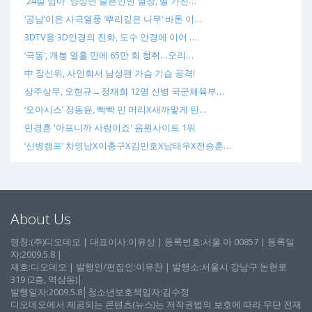
'24살 엄마' 양성연 슬픈인연 열창, 딸 가진…
‘공남’이은 사극열풍 ‘뿌리깊은 나무’ 바톤 이…
3DTV용 3D안경의 진화, 도수 안경에 이어 …
‘극동’, 개봉 열흘 만에 65만 회 청취…오리…
中 장신위, 사인회서 남성팬 가슴 기습 공격!
상주상무, 오현규→정재희 12명 신병 국군체육부…
‘오아시스’ 장동윤, 빡빡 민 머리X새까맣게 탄…
민경훈 '아프니까 사랑이죠' 음원사이트 1위
‘신병캠프’ 차영남X이충구X김민호X남태우X전승훈…
About Us
명칭:(주)디오데오 | 대표이사:이유상 | 등록번호:서울 아 00857 | 등록일
자:2009.5.8 |
제호:디오데오 | 발행인/편집인:이유찬 | 발행소:서울시 강남구 논현로
319 (2층, 역삼동)│
발행일자:2009.5.8│청소년보호책임자:김수정
디오데오에서 제공되는 콘텐츠(뉴스)는 저작권법의 보호에 따라 무단 전재