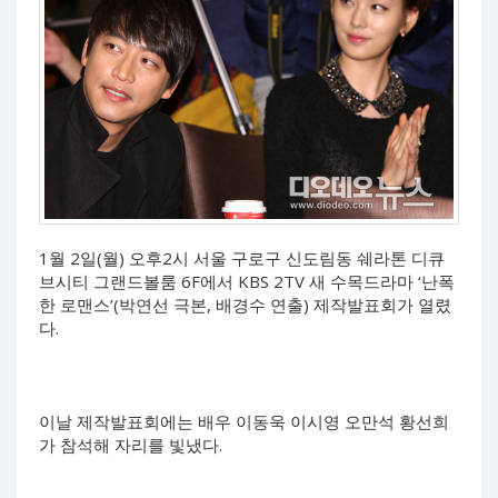
1월 2일(월) 오후2시 서울 구로구 신도림동 쉐라톤 디큐
브시티 그랜드볼룸 6F에서 KBS 2TV 새 수목드라마 ‘난폭
한 로맨스’(박연선 극본, 배경수 연출) 제작발표회가 열렸
다.
이날 제작발표회에는 배우 이동욱 이시영 오만석 황선희
가 참석해 자리를 빛냈다.