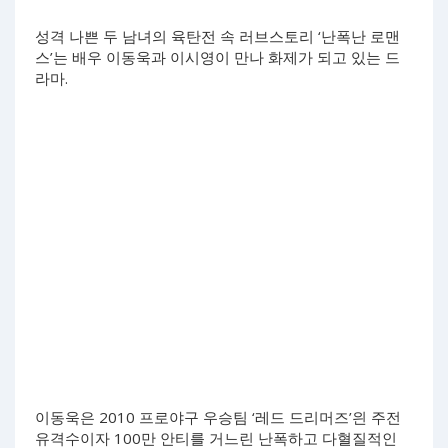
성격 나쁜 두 남녀의 육탄전 속 러브스토리 ‘난폭난 로맨
스’는 배우 이동욱과 이시영이 만나 화제가 되고 있는 드
라마.
이동욱은 2010 프로야구 우승팀 ‘레드 드리머즈’읜 주전
유격수이자 100만 안티를 거느린 난폭하고 다혈질적인