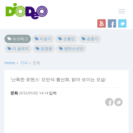
뉴스태그
이승기
손흥민
송중기
더 글로리
임영웅
방탄소년단
Home
기사
문화
'난폭한 로맨스' 오만석-황선희, 밝아 보이는 모습!
문화
2012/01/02 14:14 입력