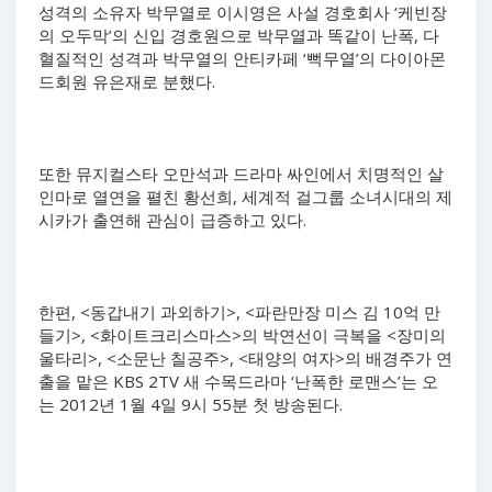
성격의 소유자 박무열로 이시영은 사설 경호회사 ‘케빈장
의 오두막’의 신입 경호원으로 박무열과 똑같이 난폭, 다
혈질적인 성격과 박무열의 안티카페 ‘뻑무열’의 다이아몬
드회원 유은재로 분했다.
또한 뮤지컬스타 오만석과 드라마 싸인에서 치명적인 살
인마로 열연을 펼친 황선희, 세계적 걸그룹 소녀시대의 제
시카가 출연해 관심이 급증하고 있다.
한편, <동갑내기 과외하기>, <파란만장 미스 김 10억 만
들기>, <화이트크리스마스>의 박연선이 극복을 <장미의
울타리>, <소문난 칠공주>, <태양의 여자>의 배경주가 연
출을 맡은 KBS 2TV 새 수목드라마 ‘난폭한 로맨스’는 오
는 2012년 1월 4일 9시 55분 첫 방송된다.