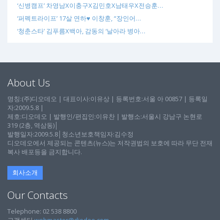
‘신병캠프’ 차영남X이충구X김민호X남태우X전승훈…
‘퍼펙트라이프’ 17살 연하♥ 이창훈, “장인어…
‘청춘스타’ 김푸름X백아, 감동의 ‘날아라 병아…
About Us
명칭:(주)디오데오 | 대표이사:이유상 | 등록번호:서울 아 00857 | 등록일
자:2009.5.8 |
제호:디오데오 | 발행인/편집인:이유찬 | 발행소:서울시 강남구 논현로
319 (2층, 역삼동)│
발행일자:2009.5.8│청소년보호책임자:김수정
디오데오에서 제공되는 콘텐츠(뉴스)는 저작권법의 보호에 따라 무단 전재
복사 배포등을 금지합니다.
회사소개
Our Contacts
Telephone: 02 538 8800