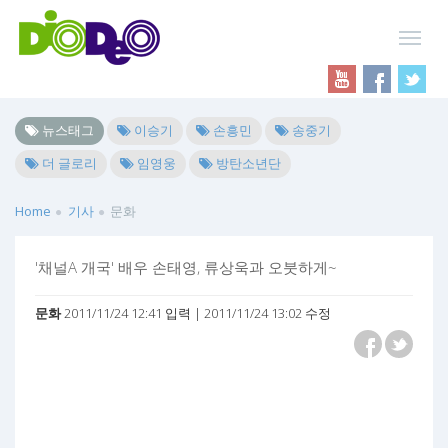
뉴스태그
이승기
손흥민
송중기
더 글로리
임영웅
방탄소년단
Home
기사
문화
'채널A 개국' 배우 손태영, 류상욱과 오붓하게~
문화
2011/11/24 12:41 입력 | 2011/11/24 13:02 수정