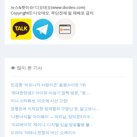
뉴스&핫이슈! 디오데오(www.diodeo.com)
Copyrightⓒ 디오데오. 무단전재 및 재배포 금지
많이 본 기사
민경훈 '아프니까 사랑이죠' 음원사이트 1위
'위대한탄생2' 아이유-이승기 깜짝 방문, "윤…
지나 스타화보, 미모에 시선 고정!
정형돈에 지적당한 정재형의 구멍난 옷, 알고보니…
’나쁜녀석들‘ 마이웨이 → 의리남, 양익준X지수…
'지피베이직' 제이니, 디지털 싱글 방송활동 불…
드라마 '아테나:전쟁의 여신' 쇼케이스