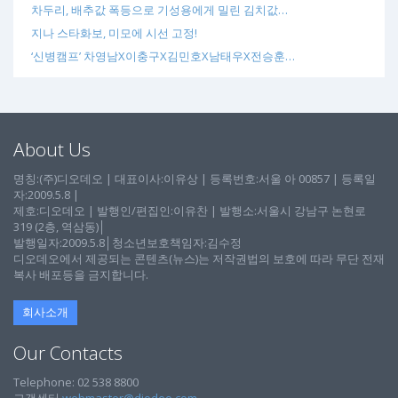
차두리, 배추값 폭등으로 기성용에게 밀린 김치값…
지나 스타화보, 미모에 시선 고정!
‘신병캠프’ 차영남X이충구X김민호X남태우X전승훈…
About Us
명칭:(주)디오데오 | 대표이사:이유상 | 등록번호:서울 아 00857 | 등록일
자:2009.5.8 |
제호:디오데오 | 발행인/편집인:이유찬 | 발행소:서울시 강남구 논현로
319 (2층, 역삼동)│
발행일자:2009.5.8│청소년보호책임자:김수정
디오데오에서 제공되는 콘텐츠(뉴스)는 저작권법의 보호에 따라 무단 전재
복사 배포등을 금지합니다.
회사소개
Our Contacts
Telephone: 02 538 8800