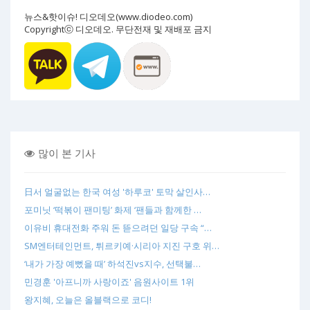
뉴스&핫이슈! 디오데오(www.diodeo.com)
Copyrightⓒ 디오데오. 무단전재 및 재배포 금지
많이 본 기사
日서 얼굴없는 한국 여성 '하루코' 토막 살인사…
포미닛 ‘떡볶이 팬미팅’ 화제 ‘팬들과 함께한 …
이유비 휴대전화 주워 돈 뜯으려던 일당 구속 “…
SM엔터테인먼트, 튀르키예·시리아 지진 구호 위…
‘내가 가장 예뻤을 때’ 하석진vs지수, 선택불…
민경훈 '아프니까 사랑이죠' 음원사이트 1위
왕지혜, 오늘은 올블랙으로 코디!