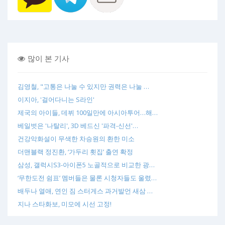
많이 본 기사
김영철, "고통은 나눌 수 있지만 권력은 나눌 …
이지아, '걸어다니는 S라인'
제국의 아이들, 데뷔 100일만에 아시아투어…해…
베일벗은 '나탈리', 3D 베드신 '파격-신선'…
건강악화설이 무색한 차승원의 환한 미소
더맨블랙 정진환, ‘가두리 횟집’ 출연 확정
삼성, 갤럭시S3-아이폰5 노골적으로 비교한 광…
‘무한도전 쉼표’ 멤버들은 물론 시청자들도 울렸…
배두나 열애, 연인 짐 스터게스 과거발언 새삼 …
지나 스타화보, 미모에 시선 고정!