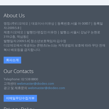
About Us
명칭:(주)디오데오 | 대표이사:이유상 | 등록번호:서울 아 00857 | 등록일
자:2009.5.8 |
제호:디오데오 | 발행인/편집인:이유찬 | 발행소:서울시 강남구 논현로
319 (2층, 역삼동)│
발행일자:2009.5.8│청소년보호책임자:김수정
디오데오에서 제공되는 콘텐츠(뉴스)는 저작권법의 보호에 따라 무단 전재
복사 배포등을 금지합니다.
회사소개
Our Contacts
Telephone: 02 538 8800
고객센터
webmaster@diodeo.com
광고 및 제휴문의
webmaster@diodeo.com
이메일무단수집거부