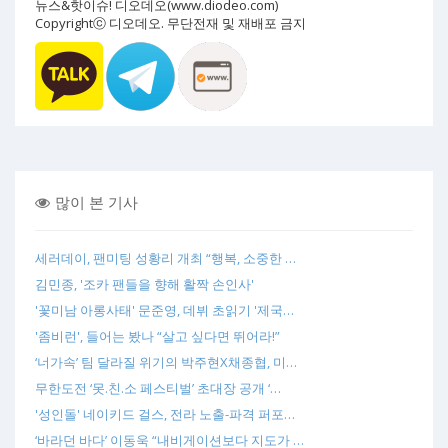
뉴스&핫이슈! 디오데오(www.diodeo.com)
Copyrightⓒ 디오데오. 무단전재 및 재배포 금지
많이 본 기사
세러데이, 팬미팅 성황리 개최 “행복, 소중한 …
김민종, '조카 팬들을 향해 활짝 손인사'
'꽃미남 아롱사태' 문준영, 데뷔 초읽기 '제국…
'좀비런', 들어는 봤나 “살고 싶다면 뛰어라!”
‘너가속’ 팀 달라질 위기의 박주현X채종협, 미…
무한도전 ‘못.친.소 페스티벌’ 초대장 공개 ‘…
'성인돌' 네이키드 걸스, 전라 노출-파격 퍼포…
‘바라던 바다’ 이동욱 “내비게이션보다 지도가 …