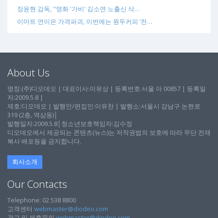
장윤현 감독, "영화 '가비' 김소연 노출신 삭…
이마트 연이은 가격파괴, 이번에는 원두커피 ‘전…
About Us
명칭:(주)디오데오 | 대표이사:이유상 | 등록번호:서울 아 00857 | 등록일
자:2009.5.8 |
제호:디오데오 | 발행인/편집인:이유찬 | 발행소:서울시 강남구 논현로
319 (2층, 역삼동)│
발행일자:2009.5.8│청소년보호책임자:김수정
디오데오에서 제공되는 콘텐츠(뉴스)는 저작권법의 보호에 따라 무단 전재
복사 배포등을 금지합니다.
회사소개
Our Contacts
Telephone: 02 538 8800
고객센터
webmaster@diodeo.com
광고 및 제휴문의
webmaster@diodeo.com