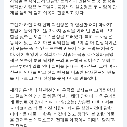
사람을 목격하면서 난감한 분위기가 연출되는 것. 현장을
목격한 사람은 누구일지, 금명세와 설소정은 두 사람의 관
계를 들키게 될지 이목이 집중되고 있다.
그런가 하면 차태현과 곽선영은 ‘위험천만 어깨 마사지’
촬영에 들어가기 전, 마사지 동작을 여러 번 연습해 보며
합을 맞추는 모습으로 열정을 드러냈다. 특히 두 사람은
동작에 맞는 각기 다른 리액션을 해보며 좀 더 현실적이면
서 웃음을 줄 수 있는 포즈를 만들기 위해 노력을 기울였
다. 이어 촬영이 시작되자 두 사람은 극중 설소정과 금명
세로 오롯이 분해 남자친구의 피곤함을 덜어주기 위해 고
군분투하며 열혈 안마 실력을 뽐내는 여자친구, 그런 여자
친구의 안마를 받고 현실 반응을 터뜨린 남자친구의 면모
를 제대로 그려내 현장을 웃음바다로 만들었다.
제작진은 “차태현-곽선영이 온몸을 불사르며 코믹하면서
도 현실적인 연기를 해준 덕분에 해당 장면이 더욱 유쾌하
게 완성된 것 같다”라며 “13일(오늘) 방송될 11회에서는
‘사이코패스 뇌’를 가진 사람이 저지른 살인사건에 관한
이야기를 다룬다. 한층 더 깊이 있고 생각해 볼 만한 의문
을 던져주는 에피소드가 전개될 예정이니 기대해 달라”라
고 전했다.