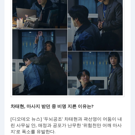
차태현, 마사지 받던 중 비명 지른 이유는?
[디오데오 뉴스] ‘두뇌공조’ 차태현과 곽선영이 어둠이 내
린 사무실 안, 애정과 공포가 난무한 ‘위험천만 어깨 마사
지’로 폭소를 유발한다.