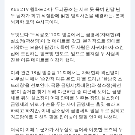
KBS 2TV 월화드라마 ‘두뇌공조’는 서로 못 죽여 안달 난
두 남자가 희귀 뇌질환에 얽힌 범죄사건을 해결하는, 본격
뇌과학 코믹 수사극이다.
무엇보다 ‘두뇌공조’ 10회 방송에서는 금명세(차태현)와
설소정(곽선영)이 첫 데이트를 갖고, 본격적으로 연애를
시작하는 모습이 담겼다. 특히 두 사람은 사귀자마자 스킨
십에 도전하는 핑크빛 면모로, 앞으로 펼쳐질 두 사람의
진한 어른 데이트를 예감케 했다.
이와 관련 13일 방송될 11회에서는 차태현과 곽선영이
사무실 내에서 ‘순간적 다른 온도 차’를 드러낸 ‘한밤중 스
트레칭’을 선보인다. 극중 금명세(차태현)와 설소정(곽선
영)이 증거를 찾기 위해 야근하던 중 피곤해 보이는 금명
세를 위해 설소정이 어깨 안마를 해주는 장면. 설소정이
금명세의 뒤로 가 손을 푸는 사이 금명세는 흠칫 놀라 피
하려고 하지만, 이내 설소정이 금명세의 팔을 뒤로 젖히고
겨드랑이로 자신의 팔을 집어넣어 열혈 안마에 나선다.
더욱이 이때 누군가가 사무실로 들어와 야릇한 포즈의 두