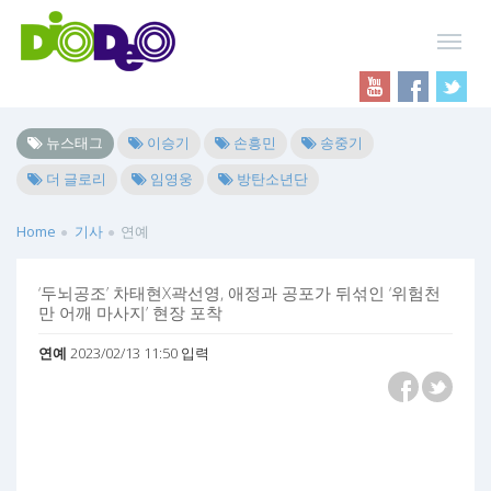
뉴스태그
이승기
손흥민
송중기
더 글로리
임영웅
방탄소년단
Home
기사
연예
‘두뇌공조’ 차태현X곽선영, 애정과 공포가 뒤섞인 ‘위험천
만 어깨 마사지’ 현장 포착
연예
2023/02/13 11:50 입력