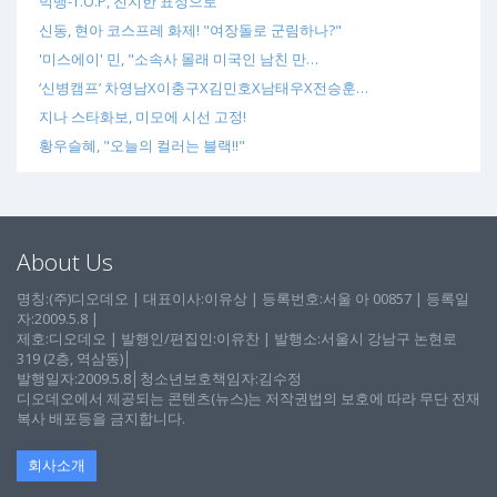
빅뱅-T.O.P, 진지한 표정으로
신동, 현아 코스프레 화제! "여장돌로 군림하나?"
'미스에이' 민, "소속사 몰래 미국인 남친 만…
‘신병캠프’ 차영남X이충구X김민호X남태우X전승훈…
지나 스타화보, 미모에 시선 고정!
황우슬혜, "오늘의 컬러는 블랙!!"
About Us
명칭:(주)디오데오 | 대표이사:이유상 | 등록번호:서울 아 00857 | 등록일
자:2009.5.8 |
제호:디오데오 | 발행인/편집인:이유찬 | 발행소:서울시 강남구 논현로
319 (2층, 역삼동)│
발행일자:2009.5.8│청소년보호책임자:김수정
디오데오에서 제공되는 콘텐츠(뉴스)는 저작권법의 보호에 따라 무단 전재
복사 배포등을 금지합니다.
회사소개