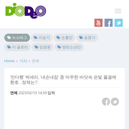
뉴스태그
이승기
손흥민
송중기
더 글로리
임영웅
방탄소년단
Home
기사
연예
‘안다행’ 박세리, ‘내손내잡’ 중 마주한 바닷속 은빛 물결에
환호…정체는?!
연예
2023/02/13 14:50 입력