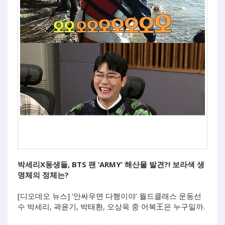
박세리X동생들, BTS 팬 ‘ARMY’ 해산물 발견?! 보라색 생
명체의 정체는?
[디오데오 뉴스] ‘안싸우면 다행이야’ 월드클래스 운동선
수 박세리, 곽윤기, 박태환, 오상욱 중 어복王은 누구일까.