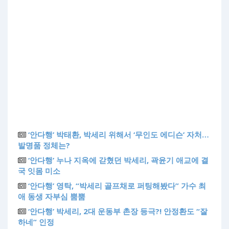
‘안다행’ 박태환, 박세리 위해서 ‘무인도 에디슨’ 자처…
발명품 정체는?
‘안다행’ 누나 지옥에 갇혔던 박세리, 곽윤기 애교에 결
국 잇몸 미소
‘안다행’ 영탁, “박세리 골프채로 퍼팅해봤다” 가수 최
애 동생 자부심 뿜뿜
‘안다행’ 박세리, 2대 운동부 촌장 등극?! 안정환도 “잘
하네” 인정