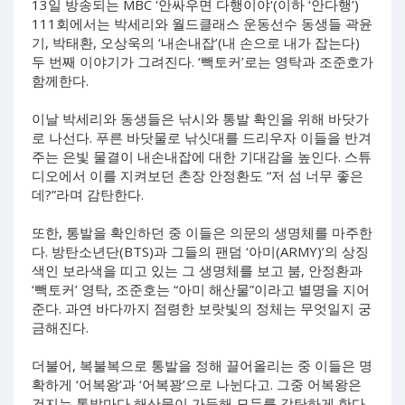
13일 방송되는 MBC '안싸우면 다행이야'(이하 ‘안다행’)
111회에서는 박세리와 월드클래스 운동선수 동생들 곽윤
기, 박태환, 오상욱의 ‘내손내잡’(내 손으로 내가 잡는다)
두 번째 이야기가 그려진다. ‘빽토커’로는 영탁과 조준호가
함께한다.
이날 박세리와 동생들은 낚시와 통발 확인을 위해 바닷가
로 나선다. 푸른 바닷물로 낚싯대를 드리우자 이들을 반겨
주는 은빛 물결이 내손내잡에 대한 기대감을 높인다. 스튜
디오에서 이를 지켜보던 촌장 안정환도 “저 섬 너무 좋은
데?”라며 감탄한다.
또한, 통발을 확인하던 중 이들은 의문의 생명체를 마주한
다. 방탄소년단(BTS)과 그들의 팬덤 ‘아미(ARMY)’의 상징
색인 보라색을 띠고 있는 그 생명체를 보고 붐, 안정환과
‘빽토커’ 영탁, 조준호는 “아미 해산물”이라고 별명을 지어
준다. 과연 바다까지 점령한 보랏빛의 정체는 무엇일지 궁
금해진다.
더불어, 복불복으로 통발을 정해 끌어올리는 중 이들은 명
확하게 ‘어복왕’과 ‘어복꽝’으로 나뉜다고. 그중 어복왕은
건지는 통발마다 해산물이 가득해 모두를 감탄하게 한다