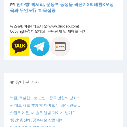
‘안다행’ 박세리, 운동부 동생들 곽윤기X박태환X오상
욱과 무인도行 ‘이목집중’
뉴스&핫이슈! 디오데오(www.diodeo.com)
Copyrightⓒ 디오데오. 무단전재 및 재배포 금지
많이 본 기사
북한, 핵실험으로 고립→중국 영향력 강화?
판 데르 사르 ‘후계자’ 다비드 데 헤아, 맨유…
핫펠트 예은, 새 솔로 앨범 ‘마이네’ 발매 “…
'동안' 황신혜, 공주다운 상큼 매력