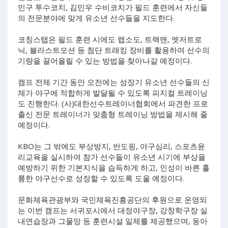
민구 투수코치, 김민우 수비코치가 필드 훈련에서 자신들
의 전문분야에 맞게 유소년 선수들을 지도한다.
코칭스탭은 필드 훈련 시에도 랩소도, 트랙맨, 엣저트로
닉, 블라스트모션 등 첨단 트래킹 장비를 활용하여 선수의
기량을 끌어올릴 수 있는 방법을 찾아나갈 예정이다.
캠프 전체 기간 동안 오전에는 성장기 유소년 선수들의 신
체가 야구에 적합하게 발달될 수 있도록 피지컬 트레이닝
도 진행한다. (사)대한선수트레이너협회에서 파견한 프로
출신 전문 트레이너가 맞춤형 트레이닝 방법을 제시해 줄
예정이다.
KBO는 그 밖에도 부상방지, 반도핑, 야구심리, 스포츠윤
리교육을 실시하여 참가 선수들이 유소년 시기에 부상을
예방하기 위한 기본지식을 습득하게 하고, 인성이 바른 훌
륭한 야구선수로 성장할 수 있도록 도울 예정이다.
문화체육관광부와 국민체육진흥공단의 후원으로 운영되
는 이번 캠프는 서귀포시에서 대정야구장, 강창학구장 실
내연습장과 그물망 등 훈련시설 일체를 제공했으며, 동아