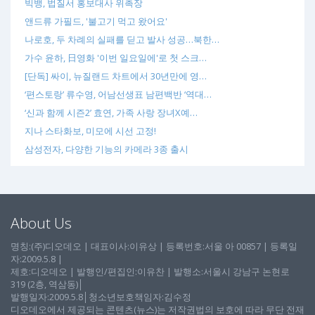
빅뱅, 법질서 홍보대사 위촉장
앤드류 가필드, '불고기 먹고 왔어요'
나로호, 두 차례의 실패를 딛고 발사 성공…북한…
가수 윤하, 日영화 '이번 일요일에'로 첫 스크…
[단독] 싸이, 뉴질랜드 차트에서 30년만에 영…
‘편스토랑’ 류수영, 어남선생표 남편백반 ‘역대…
‘신과 함께 시즌2’ 효연, 가족 사랑 장녀X예…
지나 스타화보, 미모에 시선 고정!
삼성전자, 다양한 기능의 카메라 3종 출시
About Us
명칭:(주)디오데오 | 대표이사:이유상 | 등록번호:서울 아 00857 | 등록일
자:2009.5.8 |
제호:디오데오 | 발행인/편집인:이유찬 | 발행소:서울시 강남구 논현로
319 (2층, 역삼동)│
발행일자:2009.5.8│청소년보호책임자:김수정
디오데오에서 제공되는 콘텐츠(뉴스)는 저작권법의 보호에 따라 무단 전재