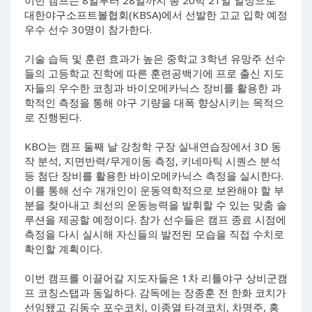
이번 캠프는 8일부터 28일까지 총 20박 21일 일정으로
대한야구소프트볼협회(KBSA)에서 선발한 고교 입학 예정
우수 선수 30명이 참가한다.
기술 습득 및 훈련 효과가 높은 중학교 3학년 유망주 선수
들의 고등학교 진학에 따른 훈련공백기에 프로 출신 지도
자들의 우수한 코칭과 바이오메카닉스 장비를 활용한 과
학적인 측정을 통해 야구 기량을 대폭 향상시키는 목적으
로 진행된다.
KBO는 캠프 둘째 날 강창학 구장 실내연습장에서 3D 동
작 분석, 지면반력/무게이동 측정, 키네마틱 시퀀스 분석
등 첨단 장비를 활용한 바이오메카닉스 측정을 실시한다.
이를 통해 선수 개개인이 운동역학적으로 보완해야 할 부
분을 찾아내고 최선의 운동능력을 발휘할 수 있는 맞춤 솔
루션을 제공할 예정이다. 참가 선수들은 캠프 종료 시점에
측정을 다시 실시해 자신들의 발전된 모습을 직접 수치로
확인할 계획이다.
이번 캠프를 이끌어갈 지도자들은 1차 리틀야구 상비군캠
프 코칭스탭과 동일하다. 감독에는 장종훈 전 한화 코치가
선임됐고 김동수 포수코치, 이종열 타격코치, 차명주, 홍