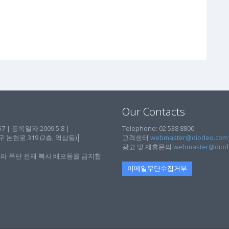
Our Contacts
| 등록일자:2009.5.8 |
Telephone: 02 538 8800
현로 319 (2층, 역삼동)│
고객센터
webmaster@diodeo.com
광고 및 제휴문의
webmaster@diod
라 무단 전재 복사 배포등을 금지합
이메일무단수집거부