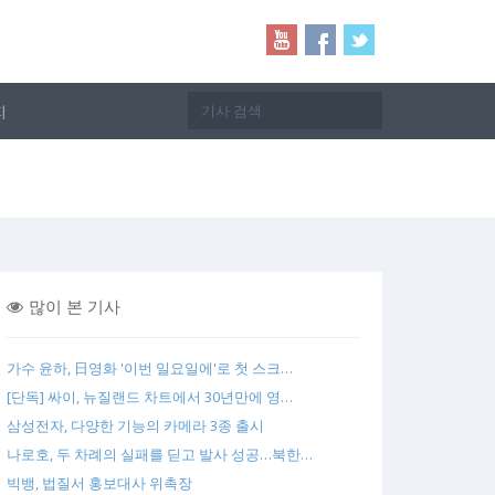
지
많이 본 기사
가수 윤하, 日영화 '이번 일요일에'로 첫 스크…
[단독] 싸이, 뉴질랜드 차트에서 30년만에 영…
삼성전자, 다양한 기능의 카메라 3종 출시
나로호, 두 차례의 실패를 딛고 발사 성공…북한…
빅뱅, 법질서 홍보대사 위촉장