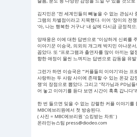
슬픔, 분노 등 다양한 감정을 느낄 수 있을 것으로
김지민은 “전 세계인들의 빼놓을 수 없는 관심사 중
그램의 차별점이라고 지목했다. 이어 ‘장미의 전쟁
‘아, 나는 행복한 거구나’ 내 삶에 다시금 긍정적
양재웅은 이에 대한 답변으로 “이상하게 신뢰를 주
이야기꾼 이승국, 의외의 개그캐 박지민 아나운서
꼽았다. 또 “프로그램과 출연자를 많이 아끼는 
향한 애정이 물씬 느껴지는 답변으로 감동을 유발
그런가 하면 이승국은 “‘커플들의 이야기’라는 프
사랑하는 두 사람 사이에 존재할 수 있는 온갖 감정
쟁’의 장점으로 뽑았다. 그리고 “작가님과 PD님들
어 놓고 이야기를 듣다 보면 시간이 훅훅 갑니다”
한 번 들으면 잊을 수 없는 강렬한 커플 이야기를 들
MBC에브리원에서 첫 방송된다.
( 사진 = MBC에브리원 ‘쇼킹받는 차트’ )
온라인뉴스팀
press@diodeo.com