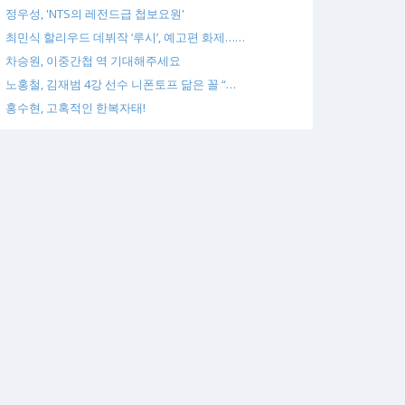
정우성, 'NTS의 레전드급 첩보요원'
최민식 할리우드 데뷔작 ‘루시’, 예고편 화제……
차승원, 이중간첩 역 기대해주세요
노홍철, 김재범 4강 선수 니폰토프 닮은 꼴 “…
홍수현, 고혹적인 한복자태!