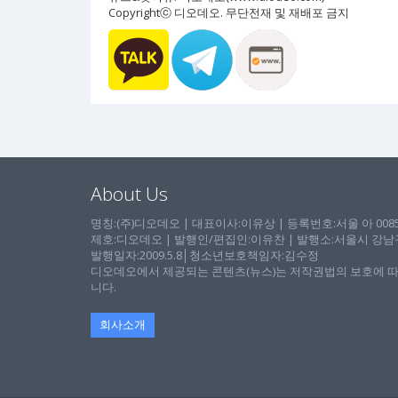
Copyrightⓒ 디오데오. 무단전재 및 재배포 금지
About Us
명칭:(주)디오데오 | 대표이사:이유상 | 등록번호:서울 아 00857 
제호:디오데오 | 발행인/편집인:이유찬 | 발행소:서울시 강남구 논
발행일자:2009.5.8│청소년보호책임자:김수정
디오데오에서 제공되는 콘텐츠(뉴스)는 저작권법의 보호에 따
니다.
회사소개