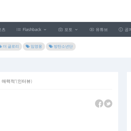
포츠
Flashback
포토
유튜브
공
더 글로리
임영웅
방탄소년단
 매력적”(인터뷰)