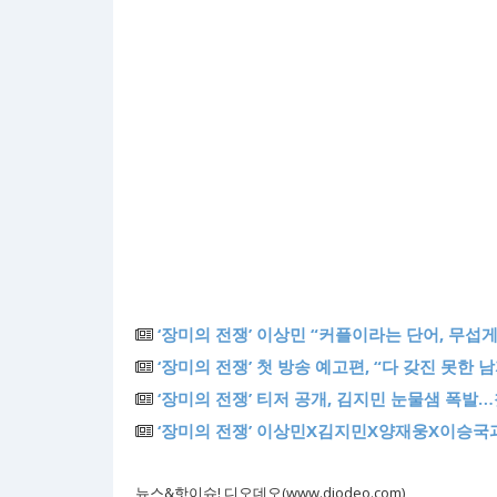
‘장미의 전쟁’ 이상민 “커플이라는 단어, 무섭
‘장미의 전쟁’ 첫 방송 예고편, “다 갖진 못한 
‘장미의 전쟁’ 티저 공개, 김지민 눈물샘 폭발
‘장미의 전쟁’ 이상민X김지민X양재웅X이승국
뉴스&핫이슈! 디오데오(www.diodeo.com)