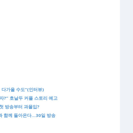
게 다가올 수도”(인터뷰)
남자?” 호날두 커플 스토리 예고
…첫 방송부터 과몰입?
과 함께 돌아온다…30일 방송