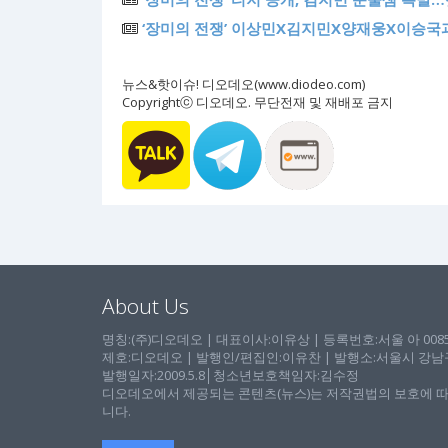
‘장미의 전쟁’ 이상민X김지민X양재웅X이승국
뉴스&핫이슈! 디오데오(www.diodeo.com)
Copyrightⓒ 디오데오. 무단전재 및 재배포 금지
About Us
명칭:(주)디오데오 | 대표이사:이유상 | 등록번호:서울 아 00857 
제호:디오데오 | 발행인/편집인:이유찬 | 발행소:서울시 강남구 논
발행일자:2009.5.8│청소년보호책임자:김수정
디오데오에서 제공되는 콘텐츠(뉴스)는 저작권법의 보호에 따
니다.