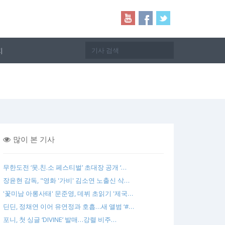
지
많이 본 기사
무한도전 ‘못.친.소 페스티벌’ 초대장 공개 ‘…
장윤현 감독, "영화 '가비' 김소연 노출신 삭…
'꽃미남 아롱사태' 문준영, 데뷔 초읽기 '제국…
딘딘, 정채연 이어 유연정과 호흡…새 앨범 ‘#…
포니, 첫 싱글 ‘DIVINE’ 발매…강렬 비주…