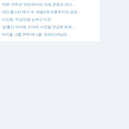
‘데뷔 10주년’ 어반자카파, 자체 콘텐츠 라디…
대만 톱스타 매기 우, 재벌2세 리쫑루이와 성관…
이요원, '의상만큼 눈부신 미모'
‘샵’출신 이지혜, 티아라 사건을 언급해 화제 …
아이돌 그룹 2PM 애니콜 '코비(Corby)모…