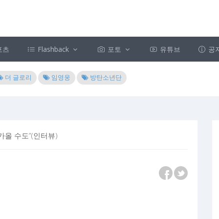
포츠
Flashback
포토
유튜브
공
더 글로리
임영웅
방탄소년단
가올 수도”(인터뷰)