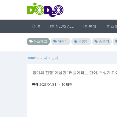
홈
NEWS ALL
연예
스
뉴스태그
이승기
손흥민
송중기
Home
기사
연예
‘장미의 전쟁’ 이상민 “커플이라는 단어, 무섭게 다
연예
2023/01/31 14:10 입력