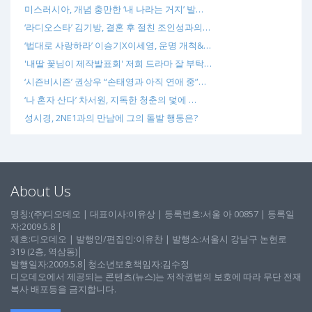
미스러시아, 개념 충만한 ‘내 나라는 거지’ 발…
‘라디오스타’ 김기방, 결혼 후 절친 조인성과의…
‘법대로 사랑하라’ 이승기X이세영, 운명 개척&…
'내딸 꽃님이 제작발표회' 저희 드라마 잘 부탁…
‘시즌비시즌’ 권상우 “손태영과 아직 연애 중”…
‘나 혼자 산다’ 차서원, 지독한 청춘의 덫에 …
성시경, 2NE1과의 만남에 그의 돌발 행동은?
About Us
명칭:(주)디오데오 | 대표이사:이유상 | 등록번호:서울 아 00857 | 등록일
자:2009.5.8 |
제호:디오데오 | 발행인/편집인:이유찬 | 발행소:서울시 강남구 논현로
319 (2층, 역삼동)│
발행일자:2009.5.8│청소년보호책임자:김수정
디오데오에서 제공되는 콘텐츠(뉴스)는 저작권법의 보호에 따라 무단 전재
복사 배포등을 금지합니다.