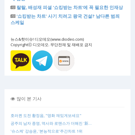
랄랄, 배성재 피셜 ‘쇼킹받는 차트’에 꼭 필요한 인재상
‘쇼킹받는 차트’ 사기 치려고 왕국 건설? 남다른 범죄
스케일
뉴스&핫이슈! 디오데오(www.diodeo.com)
Copyrightⓒ 디오데오. 무단전재 및 재배포 금지
많이 본 기사
호러퀸 도전 황정음, "영화 재밌게보세요"
공주의 남자 종영, 역사와 로맨스가 더해진 '新…
'슈스케' 강승윤, '본능적으로'주간차트 1위