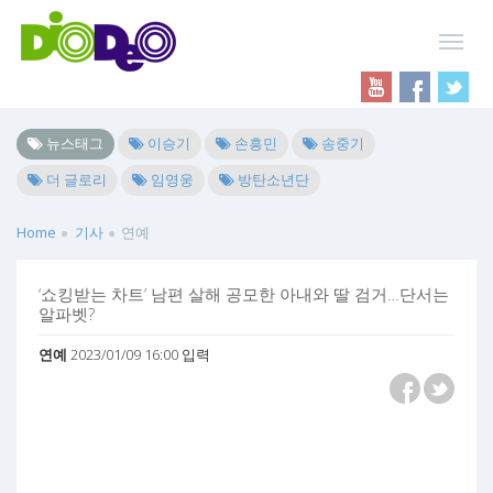
뉴스태그
이승기
손흥민
송중기
더 글로리
임영웅
방탄소년단
Home
기사
연예
‘쇼킹받는 차트’ 남편 살해 공모한 아내와 딸 검거…단서는
알파벳?
연예
2023/01/09 16:00 입력