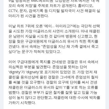
9일 방송되는 MBC에브리원 ‘쇼킹받는 차트’에서는 ‘내 메
모리 속에 저장’을 주제로 차트가 공개된다. 홈비디오,
CCTV, 문자, 검색기록 등 디지털 발자국이 사건 해결의 실
마리가 된 사건을 전한다.
이날 차트 7위에 오른 ‘에이… 아이라고?’에는 극단적 선택
을 시도한 가장 더글러스의 사연이 소개된다. 아내 재클린
은 남편이 자살을 시도한 것 같다며 병원에 신고했고, 현
장을 찾은 구급대원에게 더글러스의 유서가 적힌 쪽지를
건넸다. 유서 속에는 “존엄성을 지닌 채 가족 곁에서 죽고
싶다”는 문구가 적혀져 있었다고.
이어 구급대원에게 쪽지를 건네받은 경찰은 유서 속에서
의심쩍은 부분을 발견했다. 존엄성을 뜻하는 단어
‘dignity’가 ‘dignaty’로 표기되어 있었던 것. 가장 먼저 재
클린을 용의선상에 올린 경찰은 그녀에게 존엄성의 철자
를 써볼 것을 요구했다. 경찰의 요구에 단어를 써서 건넨
재클린은 더글러스의 유서와 같이 ‘I’를 ‘a’로 적는 오류를
범했다. 경찰은 부부가 같은 철자를 잘못 알고 있을 가능
성이 높지 않다고 판단했고, 재클린에 대한 수사에 박차를
가하기 시작했다.