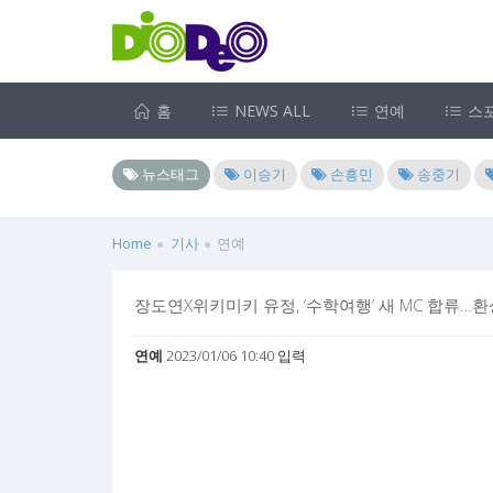
홈
NEWS ALL
연예
스
뉴스태그
이승기
손흥민
송중기
Home
기사
연예
장도연X위키미키 유정, ‘수학여행’ 새 MC 합류…
연예
2023/01/06 10:40 입력