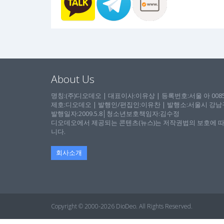
About Us
명칭:(주)디오데오 | 대표이사:이유상 | 등록번호:서울 아 00857 
제호:디오데오 | 발행인/편집인:이유찬 | 발행소:서울시 강남구 논
발행일자:2009.5.8│청소년보호책임자:김수정
디오데오에서 제공되는 콘텐츠(뉴스)는 저작권법의 보호에 따
니다.
회사소개
Copyright © 2000-2026 DioDeo. All Rights Reserved.