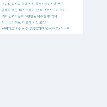
조여정 성시경 열애 사진 공개? '네티즌을 호구…
엄정화 주연 '베스트셀러' 본격 크로스오버 무비…
'렛미인4' 박동희, 5천만원 대수술 후 역대 …
지나 스타화보, 미모에 시선 고정!
‘신병캠프’ 차영남X이충구X김민호X남태우X전승훈…