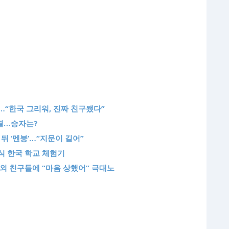
’…“한국 그리워, 진짜 친구됐다”
대결…승자는?
 뒤 ‘멘붕’…“지문이 길어”
급식 한국 학교 체험기
해외 친구들에 “마음 상했어” 극대노