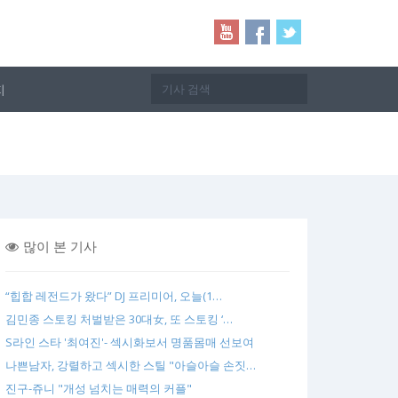
지
많이 본 기사
“힙합 레전드가 왔다” DJ 프리미어, 오늘(1…
김민종 스토킹 처벌받은 30대女, 또 스토킹 ‘…
S라인 스타 '최여진'- 섹시화보서 명품몸매 선보여
나쁜남자, 강렬하고 섹시한 스틸 "아슬아슬 손짓…
진구-쥬니 "개성 넘치는 매력의 커플"