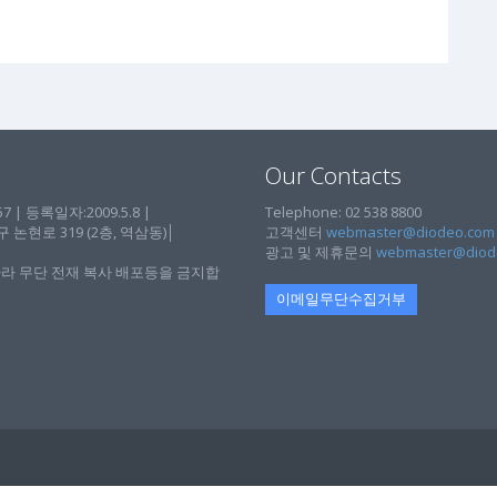
Our Contacts
| 등록일자:2009.5.8 |
Telephone: 02 538 8800
현로 319 (2층, 역삼동)│
고객센터
webmaster@diodeo.com
광고 및 제휴문의
webmaster@diod
라 무단 전재 복사 배포등을 금지합
이메일무단수집거부