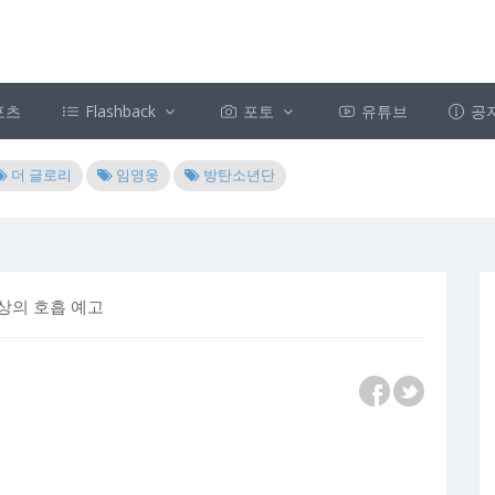
포츠
Flashback
포토
유튜브
공
더 글로리
임영웅
방탄소년단
환상의 호흡 예고