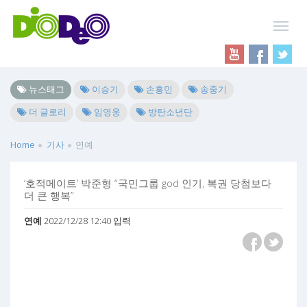
뉴스태그
이승기
손흥민
송중기
더 글로리
임영웅
방탄소년단
Home
기사
연예
‘호적메이트’ 박준형 “국민그룹 god 인기, 복권 당첨보다
더 큰 행복”
연예
2022/12/28 12:40 입력