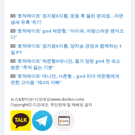
‘호적메이트’ 정지웅X지훤, 운동 후 들린 편의점…라면
냄새 유혹 ‘위기’
‘호적메이트’ god 박준형, “아이유, 자랑스러운 팬지오
디”
‘호적메이트’ 정지웅X지훤, 양치승 관장과 함께하는 1
일 PT
‘호적메이트’ 박준형X데니안, 철거 앞둔 god 첫 숙소
방문 “추억 잃는 기분”
‘호적메이트’ 데니안, 사촌형→god 리더 박준형에게
전한 고마움 “제2의 아빠”
뉴스&핫이슈! 디오데오(www.diodeo.com)
Copyrightⓒ 디오데오. 무단전재 및 재배포 금지