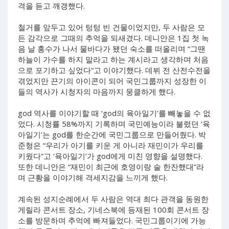
격을 듣고 깨갱했다.
철거를 앞두고 있어 텅텅 빈 건물이었지만, 두 사람은 모
든 감각으로 그때의 추억을 되새겼다. 데니안은 1집 첫 녹
음 날 홍수가 나서 물바다가 됐던 숙소를 떠올리며 “그땐
하늘이 가수를 하지 말라고 하는 계시라고 생각하며 처음
으로 포기하고 싶었다”고 이야기했다. 데뷔 전 산전수전을
겪었지만 끈기의 아이콘이 되어 국민그룹까지 성장한 이
들의 역사가 시청자의 마음까지 뭉클하게 했다.
god 역사를 이야기할 때 ‘god의 육아일기’를 빼놓을 수 없
었다. 시청률 58%까지 기록하며 국민예능이라 불렸던 ‘육
아일기’는 god를 한순간에 국민그룹으로 만들어줬다. 박
준형은 “우리가 아기를 키운 게 아니라 재민이가 우리를
키웠다”고 ‘육아일기’가 god에게 미친 영향을 설명했다.
또한 데니안은 “재민이 최근에 호영이랑 술 한잔했대”라
며 근황을 이야기해 격세지감을 느끼게 했다.
계속된 성지순례에서 두 사람은 역대 최다 관객을 동원한
게릴라 콘서트 장소, 기네스북에 등재된 100회 콘서트 장
소를 방문하며 추억에 빠져들었다. 국민그룹이기에 가능