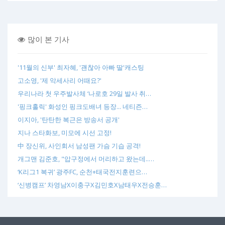
많이 본 기사
'11월의 신부' 최자혜, '괜찮아 아빠 딸'캐스팅
고소영, '제 악세사리 어때요?'
우리나라 첫 우주발사체 ‘나로호 29일 발사 취…
'핑크홀릭' 화성인 핑크도배녀 등장... 네티즌…
이지아, '탄탄한 복근은 방송서 공개'
지나 스타화보, 미모에 시선 고정!
中 장신위, 사인회서 남성팬 가슴 기습 공격!
개그맨 김준호, "압구정에서 머리하고 왔는데..…
‘K리그1 복귀’ 광주FC, 순천+태국전지훈련으…
‘신병캠프’ 차영남X이충구X김민호X남태우X전승훈…