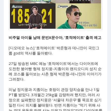
비주얼 아이돌 남매 문빈X문수아, ‘호적메이트’ 출격 예고
[디오데오 뉴스] ‘호적메이트’ 박준형과 데니안이 국민그
룹 god의 역사를 돌아봤다.
27일 방송된 MBC 예능 ‘호적메이트’에서는 다이어트에
도전한 붕어빵 형제 정지웅-지훤이와 팬지오디의 성지 순
례 코스를 돌아보는 사촌 형제 박준형-데니안의 이야기가
그려졌다.
이날 정지웅과 지훤이는 호랑이 관장 양치승을 만나 1일
PT를 받았다. 3개월간 25kg을 감량하려 했지만, 여러 사
정으로 실패했던 정지웅은 ‘서울대 차은우’를 목표로 심기
일전 다시 의지를 불태웠다. 반면 지훤이는 “먹기 위해 사
는 건데 운동을 하면 사는 이유가 없어요”라며 다이어트를