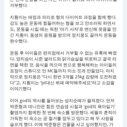
거부했다.
지훤이는 애정과 의리로 형의 다이어트 과정을 함께 했다.
강도 높은 운동에 힘들어하는 형을 보고 안쓰러워 하면서
도, 운동을 시킬 때는 독한 ‘아기 사자’로 변신해 웃음을 안
긴 지훤이. 동생의 응원을 받으며 정지웅도 끝까지 운동을
완수했다.
운동 후 아이들은 편의점에서 거부할 수 없는 유혹에 빠졌
다. 양치승이 사준 샐러드와 닭가슴살을 뒤로하고 결국 라
면을 택한 것. 음식을 먹으며 찐으로 행복해하는 아이들의
표정이 스튜디오 안 MC들까지 미소 짓게 만들었다. 마지
막으로 정지웅은 “다시 한번 3개월 25kg 감량에 도전하겠
다”고, 지훤이는 “pt대신 뷔페 예약해주세요”라고 소감을
이야기했다.
이어 god의 역사를 돌아보는 성지순례가 펼쳐졌다. 먼저
박준형과 데니안은 힘든 연습생 시절과 ‘god의 육아일기’
촬영까지 함께한 첫 번째 숙소를 방문했다. 세월의 흔적이
가득한 이 숙소는 곧 철거를 앞두고 있다고 해 두 사람을
슬프게 했다. 이에 박준형은 건물을 사고 싶어했지만, 가