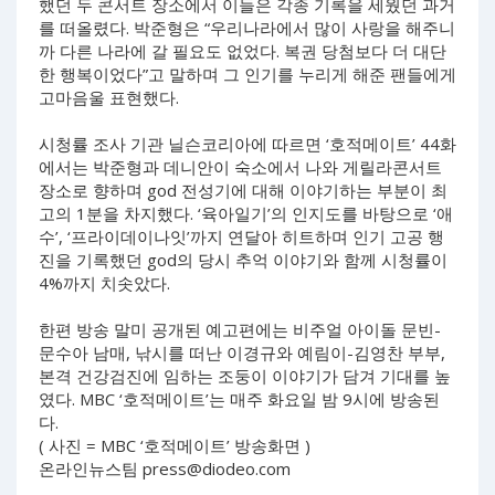
했던 두 콘서트 장소에서 이들은 각종 기록을 세웠던 과거
를 떠올렸다. 박준형은 “우리나라에서 많이 사랑을 해주니
까 다른 나라에 갈 필요도 없었다. 복권 당첨보다 더 대단
한 행복이었다”고 말하며 그 인기를 누리게 해준 팬들에게
고마음울 표현했다.
시청률 조사 기관 닐슨코리아에 따르면 ‘호적메이트’ 44화
에서는 박준형과 데니안이 숙소에서 나와 게릴라콘서트
장소로 향하며 god 전성기에 대해 이야기하는 부분이 최
고의 1분을 차지했다. ‘육아일기’의 인지도를 바탕으로 ‘애
수’, ‘프라이데이나잇’까지 연달아 히트하며 인기 고공 행
진을 기록했던 god의 당시 추억 이야기와 함께 시청률이
4%까지 치솟았다.
한편 방송 말미 공개된 예고편에는 비주얼 아이돌 문빈-
문수아 남매, 낚시를 떠난 이경규와 예림이-김영찬 부부,
본격 건강검진에 임하는 조둥이 이야기가 담겨 기대를 높
였다. MBC ‘호적메이트’는 매주 화요일 밤 9시에 방송된
다.
( 사진 = MBC ‘호적메이트’ 방송화면 )
온라인뉴스팀
press@diodeo.com