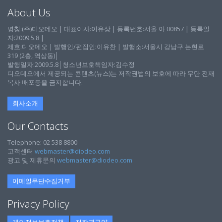
About Us
명칭:(주)디오데오 | 대표이사:이유상 | 등록번호:서울 아 00857 | 등록일
자:2009.5.8 |
제호:디오데오 | 발행인/편집인:이유찬 | 발행소:서울시 강남구 논현로
319 (2층, 역삼동)│
발행일자:2009.5.8│청소년보호책임자:김수정
디오데오에서 제공되는 콘텐츠(뉴스)는 저작권법의 보호에 따라 무단 전재
복사 배포등을 금지합니다.
회사소개
Our Contacts
Telephone: 02 538 8800
고객센터
webmaster@diodeo.com
광고 및 제휴문의
webmaster@diodeo.com
이메일무단수집거부
Privacy Policy
개인정보보호정책
저작권규약