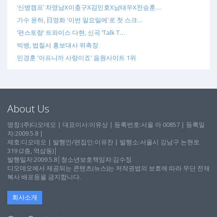
‘신병캠프’ 차영남X이충구X김민호X남태우X전승훈…
가수 윤하, 日영화 '이번 일요일에'로 첫 스크…
‘편스토랑’ 트와이스 다현, 신곡 ‘Talk T…
빅뱅, 법질서 홍보대사 위촉장
민경훈 '아프니까 사랑이죠' 음원사이트 1위
About Us
명칭:(주)디오데오 | 대표이사:이유상 | 등록번호:서울 아 00857 | 등록일
자:2009.5.8 |
제호:디오데오 | 발행인/편집인:이유찬 | 발행소:서울시 강남구 논현로
319 (2층, 역삼동)│
발행일자:2009.5.8│청소년보호책임자:김수정
디오데오에서 제공되는 콘텐츠(뉴스)는 저작권법의 보호에 따라 무단 전재
복사 배포등을 금지합니다.
회사소개