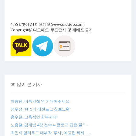
뉴스&핫이슈! 디오데오(www.diodeo.com)
Copyrightⓒ 디오데오. 무단전재 및 재배포 금지
많이 본 기사
차승원, 이중간첩 역 기대해주세요
정우성, 'NTS의 레전드급 첩보요원'
홍수현, 고혹적인 한복자태!
노홍철, 김재범 4강 선수 니폰토프 닮은 꼴 “…
최민식 할리우드 데뷔작 ‘루시’, 예고편 화제……