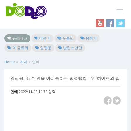
뉴스태그
이승기
손흥민
송중기
더 글로리
임영웅
방탄소년단
Home
기사
연예
임영웅, 87주 연속 아이돌차트 평점랭킹 1위 ‘히어로의 힘’
연예
2022/11/28 10:30 입력