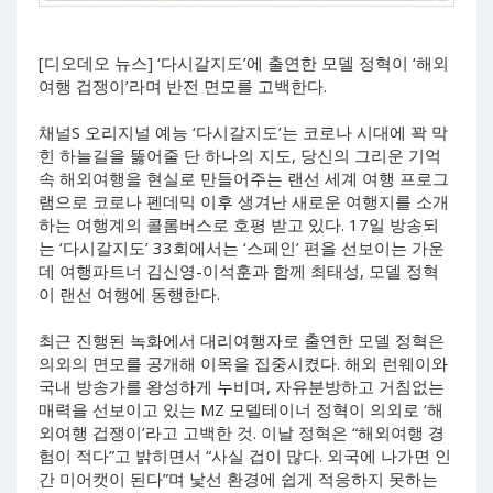
[디오데오 뉴스] ‘다시갈지도’에 출연한 모델 정혁이 ‘해외
여행 겁쟁이’라며 반전 면모를 고백한다.
채널S 오리지널 예능 ‘다시갈지도’는 코로나 시대에 꽉 막
힌 하늘길을 뚫어줄 단 하나의 지도, 당신의 그리운 기억
속 해외여행을 현실로 만들어주는 랜선 세계 여행 프로그
램으로 코로나 펜데믹 이후 생겨난 새로운 여행지를 소개
하는 여행계의 콜롬버스로 호평 받고 있다. 17일 방송되
는 ‘다시갈지도’ 33회에서는 ‘스페인’ 편을 선보이는 가운
데 여행파트너 김신영-이석훈과 함께 최태성, 모델 정혁
이 랜선 여행에 동행한다.
최근 진행된 녹화에서 대리여행자로 출연한 모델 정혁은
의외의 면모를 공개해 이목을 집중시켰다. 해외 런웨이와
국내 방송가를 왕성하게 누비며, 자유분방하고 거침없는
매력을 선보이고 있는 MZ 모델테이너 정혁이 의외로 ‘해
외여행 겁쟁이’라고 고백한 것. 이날 정혁은 “해외여행 경
험이 적다”고 밝히면서 “사실 겁이 많다. 외국에 나가면 인
간 미어캣이 된다”며 낯선 환경에 쉽게 적응하지 못하는