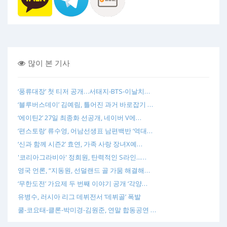
많이 본 기사
‘풍류대장’ 첫 티저 공개…서태지-BTS-이날치…
‘블루버스데이’ 김예림, 틀어진 과거 바로잡기 …
‘에이틴2’ 27일 최종화 선공개, 네이버 V에…
‘편스토랑’ 류수영, 어남선생표 남편백반 ‘역대…
‘신과 함께 시즌2’ 효연, 가족 사랑 장녀X예…
'코리아그라비아' 정희원, 탄력적인 S라인...…
영국 언론, “지동원, 선덜랜드 골 가뭄 해결해…
‘무한도전’ 가요제 두 번째 이야기 공개 ‘각양…
유병수, 러시아 리그 데뷔전서 ‘데뷔골’ 폭발
쿨-코요태-클론-박미경-김원준, 연말 합동공연 …