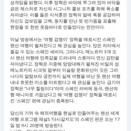
성격임을 밝혔다. 이후 정혁은 바닥에 쭈그려 앉아 바닥을
긁은 제스처로 자신의 시그니처 쫄보 포즈를 취해 폭소를
자아냈다. 이를 들은 이석훈은 정혁의 말에 폭풍 공감하며
자신도 겁보임을 고백, 동지를 만난 듯 반가움을 표출해
현장을 또 한번 웃음바다로 만들었다는 전언이다.
이날 방송에서는 ‘여행 겁쟁이’ 정혁을 매료시킨 스페인
랜선 여행이 펼쳐진다고 해 관심을 높인다. 앉은 자리에서
즐길 수 있는 스페인 세비야, 그라나다, 메노르카 3개 도
시 랜선 여행에 만족감을 드러내며 스폿마다 연신 감탄을
자아냈다고. 정혁은 지중해 망망대해가 펼쳐진 비밀의 섬
메노르카의 시크릿 펍부터 이슬람 문화유산이 깃든 그라
나다의 알람브라 궁전까지 실제 여행을 떠난 듯 랜선 여행
내내 흐뭇한 미소를 터트렸다고 해 관심을 높인다. 급기야
정혁은 “너무 힐링이다”라며 스페인 러버에 등극, 랜선여
행 매니아로 거듭났다고 해 ‘여행 겁쟁이’ 정혁을 매료시
킨 ‘스페인’ 편에 관심이 증폭된다.
당신의 기억 속 해외여행을 현실로 만들어주는 랜선 세계
여행 프로그램 채널S ‘다시갈지도’의 스페인 편은 오는 17
일 밤 9시 20분에 방송된다.