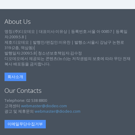
About Us
명칭:(주)디오데오 | 대표이사:이유상 | 등록번호:서울 아 00857 | 등록일
자:2009.5.8 |
제호:디오데오 | 발행인/편집인:이유찬 | 발행소:서울시 강남구 논현로
319 (2층, 역삼동)│
발행일자:2009.5.8│청소년보호책임자:김수정
디오데오에서 제공되는 콘텐츠(뉴스)는 저작권법의 보호에 따라 무단 전재
복사 배포등을 금지합니다.
회사소개
Our Contacts
Telephone: 02 538 8800
고객센터
webmaster@diodeo.com
광고 및 제휴문의
webmaster@diodeo.com
이메일무단수집거부