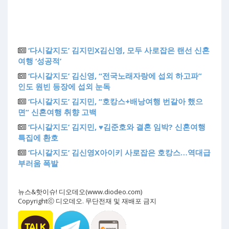
‘다시갈지도’ 김지민X김신영, 모두 사로잡은 랜선 신혼
여행 ‘성공적’
‘다시갈지도’ 김신영, “전국노래자랑에 섭외 하고파”
인도 원빈 등장에 섭외 눈독
‘다시갈지도’ 김지민, “호캉스+배낭여행 번갈아 했으
면” 신혼여행 취향 고백
‘다시갈지도’ 김지민, ♥김준호와 결혼 임박? 신혼여행
특집에 환호
‘다시갈지도’ 김신영X아이키 사로잡은 호캉스…역대급
부러움 폭발
뉴스&핫이슈! 디오데오(www.diodeo.com)
Copyrightⓒ 디오데오. 무단전재 및 재배포 금지