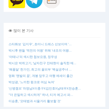
많이 본 기사
스타화보 '김지우', 초미니 드레스 선보이며 '…
박시후 팬들 '역전의 여왕' 위해 '내조의 여왕…
'아테나'의 섹시한 첩보요원, 정우성
박시은 박쥐고기, ‘남자친구 진태현이 솔직한 매…
'해품달' 한가인, 최고의 꿀피부 '백설공주녀 …
영화 '맨발의 꿈', 개봉 앞두고 여행 에세이 출간
박성광, '느끼한 윙크로 여심 녹여'
‘신병캠프’ 차영남X이충구X김민호X남태우X전승훈…
"더 은밀하고 섹시하게" 하녀, 티저 예고서 파…
이승훈, '모태범과 서울거리 활보할 것'