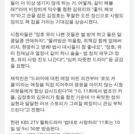
들이 더 이상 생기지 않게 하는 거. 어떻게, 같이 해볼
래?”라며 비장하게 악수를 청한 김유리와 “좋아. 해보
자”라고 손을 잡은 김정호는 투철한 도전 정신으로 사랑도
정의도 꽉 잡을 거라는 기대감을 상승시켰다.
시청자들은 “정호 유리 나쁜 것들은 벌 받게 하고 둘은 알
콩달콩 연애하자”, “물려받은 억울함, 죄책감 함께 없애버
리자, 현명하고 명쾌! 법사 대사들이 참 좋네요”, “정호, 유
리 천재남과 열정녀 같이 하니 술술~ 법 정의 세우고! 정
호, 유리 사랑 진도 나간다!”, “심히 따뜻한 드라마” 등 공감
을 표했다.
제작진은 “드라마에 대한 애정 어린 의견부터 ‘로또 커
플’이라는 애칭을 직접 지어주며 응원을 아끼지 않는 시청
자분들에게 항상 감사드린다”며 “10, 11회에서 법조인 커
플, 김정호와 김유리가 힘을 합친 가운데 더 짜릿한 정의
실현과 달달한 러브 스토리가 그려질 예정이니 관심 부탁
드린다”고 전했다.
한편 KBS 2TV 월화드라마 ‘법대로 사랑하라’ 11회는 10
일 밤 9시 50분 방송된다.