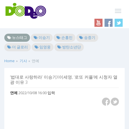
뉴스태그
이승기
손흥민
송중기
더 글로리
임영웅
방탄소년단
Home
기사
연예
‘법대로 사랑하라’ 이승기X이세영, ‘로또 커플’에 시청자 열
광 이유 3
연예
2022/10/08 16:00 입력