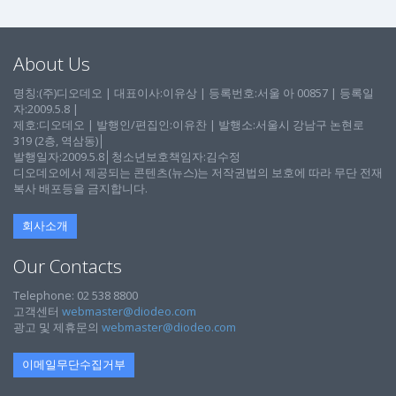
About Us
명칭:(주)디오데오 | 대표이사:이유상 | 등록번호:서울 아 00857 | 등록일
자:2009.5.8 |
제호:디오데오 | 발행인/편집인:이유찬 | 발행소:서울시 강남구 논현로
319 (2층, 역삼동)│
발행일자:2009.5.8│청소년보호책임자:김수정
디오데오에서 제공되는 콘텐츠(뉴스)는 저작권법의 보호에 따라 무단 전재
복사 배포등을 금지합니다.
회사소개
Our Contacts
Telephone: 02 538 8800
고객센터
webmaster@diodeo.com
광고 및 제휴문의
webmaster@diodeo.com
이메일무단수집거부