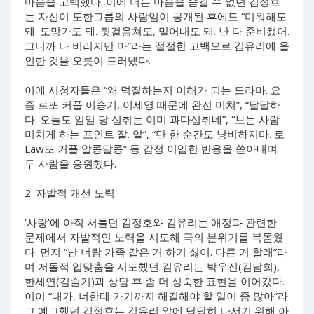
마음을 고백했다. 이에 더는 마음을 숨길 수 없던 김정호
는 자신이 도한그룹의 사람임이 공개된 후에도 “미워해도
돼. 도망가도 돼. 뒷걸음쳐도, 밀어내도 돼. 난 다 준비됐어.
그니까 나 버리지만 마”라는 절절한 고백으로 김유리에 올
인한 것을 오롯이 드러냈다.
이에 시청자들은 “왜 덕질하는지 이해가 되는 드라마. 요
즘 로또 커플 이승기, 이세영 때문에 완전 미쳐”, “달달하
다. 오늘도 일일 당 섭취는 이미 과다섭취네”, “보는 사람
미치게 하는 포인트 잘. 알”, “단 한 순간도 낭비하지마. 로
Law또 커플 알콩달콩” 등 감정 이입한 반응을 쏟아내며
두 사람을 응원했다.
2. 자발적 개선 노력
‘사랑’에 아직 서툴던 김정호와 김유리는 애정과 관련한
문제에서 자발적인 노력을 시도해 극의 분위기를 북돋웠
다. 먼저 “난 너랑 가족 같은 거 하기 싫어. 다른 거 할래”라
며 저돌적 입맞춤을 시도했던 김유리는 박우진(김남희),
한세연(김슬기)과 상담 후 좀 더 성숙한 표현을 이어갔다.
이어 “내가, 너한테 가기까지 해결해야 할 일이 좀 많아”라
고 예고했던 김정호는 김유리 앞에 당당히 나서기 위해 아