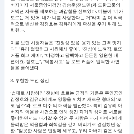
버지이자 서울중앙지검장 김승운(전노민)과 도한그룹의
커넥션 자료를 제보하는 과감함을 선보였다. 더불어 “너가
모르는 게 있어. 내가 너를 사랑한다는 거”라며 좀 더 적극
적으로 변신한 김정호는 김유리에게 확신을 주기 위해 노
력했다.
이를 보던 시청자들은 “진정성 있음. 용기 있는 고백 멋지
다”, “유리 털털하고 시원해서 좋아”, “진심이 느껴짐. 로또
커플 최고 케미!”, “다정하고 담백하고 든든한 영원한 내
편이죠. 정호는”, “덕통사고” 등 로또 커플에 입덕한 사연
들을 풀어냈다.
3. 투철한 도전 정신
‘법대로 사랑하라’ 전반에 흐르는 긍정의 기운은 주인공인
김정호와 김유리에게도 영향을 끼치며 새로운 형태의 ‘로
코 남주’와 ‘로코 여주’의 매력을 발산했다. 특히 김유리 아
버지의 억울한 사건으로 인해 생긴 과거의 상처로 서로를
좋아하면서도 다가갈 수 없던 두 사람은 과거 아버지에게
물려받은 억울함과 죄책감을 같이 버리기로 결심했던 상
황. “잘못한 사람은 법정에 세우고, 우리 아버지 같은 사람