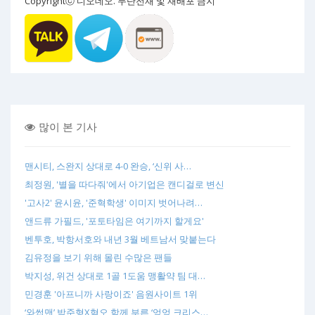
Copyrightⓒ 디오데오. 무단전재 및 재배포 금지
많이 본 기사
맨시티, 스완지 상대로 4-0 완승, ‘신위 사…
최정원, '별을 따다줘'에서 아기업은 캔디걸로 변신
'고사2' 윤시윤, '준혁학생' 이미지 벗어나려…
앤드류 가필드, '포토타임은 여기까지 할게요'
벤투호, 박항서호와 내년 3월 베트남서 맞붙는다
김유정을 보기 위해 몰린 수많은 팬들
박지성, 위건 상대로 1골 1도움 맹활약 팀 대…
민경훈 '아프니까 사랑이죠' 음원사이트 1위
‘와썹맨’ 박준형X혁오 함께 부른 ‘엉엉 크리스…