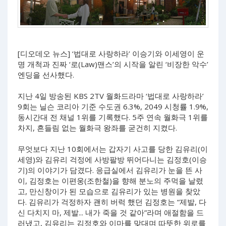
[디오데오 뉴스] ‘법대로 사랑하라’ 이승기와 이세영이 운
명 개척과 진짜 ‘로(Law)맨스’의 시작을 알린 ‘비장한 악수’
엔딩을 선사했다.
지난 4일 방송된 KBS 2TV 월화드라마 ‘법대로 사랑하라’
9회는 닐슨 코리아 기준 수도권 6.3%, 2049 시청률 1.9%,
동시간대 전 채널 1위를 기록했다. 5주 연속 월화극 1위를
차지, 흔들림 없는 월화극 왕좌를 굳건히 지켰다.
무엇보다 지난 10회에서는 갑자기 사고를 당한 김유리(이
세영)와 김유리 걱정에 사방팔방 뛰어다니는 김정호(이승
기)의 이야기가 담겼다. 응급실에서 김유리가 눈을 뜬 사
이, 김정호는 이편웅(조한철)을 향해 분노의 주먹을 날렸
고, 만신창이가 된 모습으로 김유리가 있는 병원을 찾았
다. 김유리가 걱정하자 괜히 버럭 했던 김정호는 “제발, 다
신 다치지 마, 제발... 내가 죽을 것 같아”라며 애절함을 드
러냈고, 김유리는 김정호와 이마를 맞대며 따뜻한 위로를