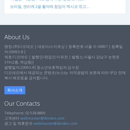
브라질, 엔리케 2골 활약에 힘입어 멕시코 꺾고…
About Us
명칭:(주)디오데오 | 대표이사:이유상 | 등록번호:서울 아 00857 | 등록일
자:2009.5.8 |
제호:디오데오 | 발행인/편집인:이유찬 | 발행소:서울시 강남구 논현로
319 (2층, 역삼동)│
발행일자:2009.5.8│청소년보호책임자:김수정
디오데오에서 제공되는 콘텐츠(뉴스)는 저작권법의 보호에 따라 무단 전재
복사 배포등을 금지합니다.
회사소개
Our Contacts
Telephone: 02 538 8800
고객센터
webmaster@diodeo.com
광고 및 제휴문의
webmaster@diodeo.com