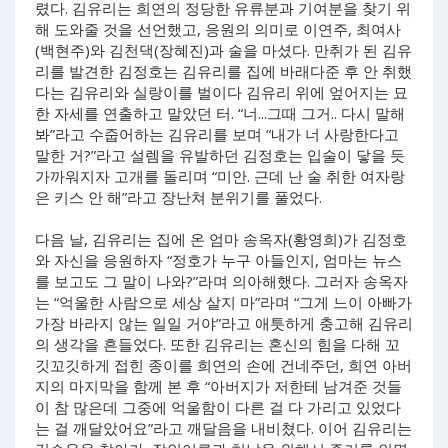
렸다. 김유리는 희연의 정당한 유류분과 기여분을 찾기 위
해 도와줄 것을 선언했고, 응원의 의미로 이연주, 최여사
(백현주)와 김천댁(장혜진)과 술을 마셨다. 만취가 된 김유
리를 발견한 김정호는 김유리를 집에 바래다준 후 안 취했
다는 김유리와 실랑이를 벌이다 김유리 위에 엎어지는 묘
한 자세를 연출하고 말았던 터. “너...그때 그거.. 다시 말해
봐”라고 수줍어하는 김유리를 보며 “내가 너 사랑한다고
말한 거?”라고 설렘을 유발하던 김정호는 입술이 닿을 듯
가까워지자 고개를 돌리며 “미안. 근데 난 술 취한 여자랑
은 키스 안 해”라고 장난쳐 분위기를 풀었다.
다음 날, 김유리는 집에 온 엄마 송옥자(황영희)가 김정호
와 자신을 응원하자 “정호가 누구 아들인지, 엄마는 뉴스
를 보고도 그 말이 나와?”라며 의아해했다. 그러자 송옥자
는 “억울한 사람으로 세상 살지 마”라며 “그게 느이 아빠가
가장 바라지 않는 일일 거야”라고 애틋하게 충고해 김유리
의 생각을 흔들었다. 또한 김유리는 혼신의 힘을 다해 꼬
깃꼬깃하게 접힌 종이를 희연의 손에 건네주던, 희연 아버
지의 마지막을 함께 본 후 “아버지가 저한테 남겨준 것들
이 참 많은데 그중에 억울함이 다른 걸 다 가리고 있었다
는 걸 깨달았어요”라고 깨달음을 내비쳤다. 이어 김유리는