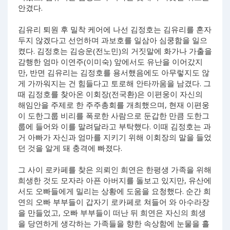
안겼다.
김유리 퇴원 후 밀착 케어에 나선 김정호는 김유리를 혼자
두지 않겠다고 선언하며 과보호를 일삼아 심쿵함을 일으
켰다. 김정호는 김승운(전노민)의 거짓말에 화가나 가출을
감행한 엄마 이연주(이미숙) 앞에서도 유난을 이어갔지
만, 반면 김유리는 김정호를 용서했음에도 아무렇지도 않
게 가까워지는 건 힘들다고 토로해 안타까움을 남겼다. 그
때 김정호를 찾아온 이회장(전국환)은 이편웅이 자신의
해임안을 주제로 한 주주총회를 개최했으며, 현재 이편웅
이 도한그룹 비리를 폭로한 사람으로 둔갑한 만큼 도한그
룹에 들어와 이를 말려달라고 부탁했다. 이때 김정호는 과
거 아빠가 자신과 엄마를 지키기 위해 이회장의 말을 들었
던 것을 알게 돼 충격에 빠졌다.
그 사이 로카페를 찾은 의뢰인 희연은 한평생 가족을 위해
희생한 것도 모자라 아픈 아버지를 돌보고 있지만, 유산에
서도 오빠들에게 밀리는 상황에 도움을 요청했다. 순간 희
연의 오빠 부부들이 갑자기 로카페로 쳐들어 와 아수라장
을 만들었고, 오빠 부부들이 떠난 뒤 희연은 자신의 희생
을 당연하게 생각하는 가족들을 향한 속상함에 눈물을 흘