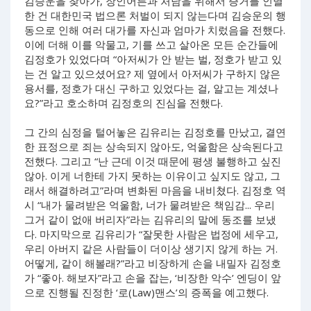
김승운을 찾아가, 장인어른과 처남을 위해서 증거를 인멸
한 건 대한민국 법으론 처벌이 되지 않는다며 김승운의 행
동으로 인해 여러 대가를 자신과 엄마가 치렀음을 전했다.
이에 더해 이를 악물고, 기를 쓰고 살아온 모든 순간들에
김정호가 있었다며 “아저씨가 안 받는 벌, 정호가 받고 있
는 건 알고 있으셨어요? 제 옆에서 아저씨가 구하지 않은
용서를, 정호가 대신 구하고 있었다는 걸, 알고는 계셨나
요?”라고 호소하며 김정호의 진심을 전했다.
그 간의 심정을 털어놓은 김유리는 김정호를 만났고, 결연
한 표정으로 죄는 상속되지 않아도, 억울함은 상속된다고
전했다. 그리고 “난 근데 이것 때문에 평생 불행하고 싶진
않아. 이게 너한테 가지 못하는 이유이고 싶지도 않고, 그
래서 해결하려고”라며 변화된 마음을 내비쳤다. 김정호 역
시 “내가 물려받은 억울함, 너가 물려받은 책임감... 우리
그거 같이 없애 버리자”라는 김유리의 말에 동조를 보냈
다. 마지막으로 김유리가 “잘못한 사람은 법정에 세우고,
우리 아버지 같은 사람들이 더이상 생기지 않게 하는 거.
어떻게, 같이 해볼래?”라고 비장하게 손을 내밀자 김정호
가 “좋아. 해보자”라고 손을 잡는, ‘비장한 악수’ 엔딩이 앞
으로 진행될 진정한 ‘로(Law)맨스’의 증폭을 예고했다.