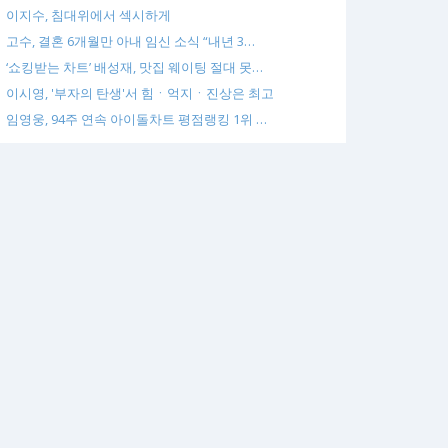
이지수, 침대위에서 섹시하게
고수, 결혼 6개월만 아내 임신 소식 “내년 3…
‘쇼킹받는 차트’ 배성재, 맛집 웨이팅 절대 못…
이시영, '부자의 탄생'서 힘ㆍ억지ㆍ진상은 최고
임영웅, 94주 연속 아이돌차트 평점랭킹 1위 …