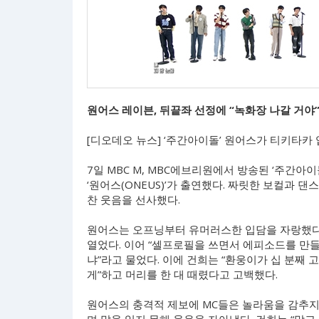
원어스 레이븐, 뒤끝좌 선정에 “녹화장 나갈 거야
[디오데오 뉴스] ‘주간아이돌’ 원어스가 티키타카
7일 MBC M, MBC에브리원에서 방송된 ‘주간
‘원어스(ONEUS)’가 출연했다. 짜릿한 보컬과
찬 웃음을 선사했다.
원어스는 오프닝부터 유머러스한 입담을 자랑했다. 
열었다. 이어 “셀프로필을 쓰면서 에피소드를 만들
냐”라고 물었다. 이에 건희는 “환웅이가 십 분째
게”하고 머리를 한 대 때렸다고 고백했다.
원어스의 충격적 제보에 MC들은 놀라움을 감추지 못