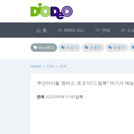
홈
NEWS ALL
연예
스
뉴스태그
이승기
손흥민
송중기
Home
기사
연예
‘주간아이돌’ 원어스, 토크 MSG 듬뿍? 여기가 ‘예능
연예
2022/09/08 11:40 입력