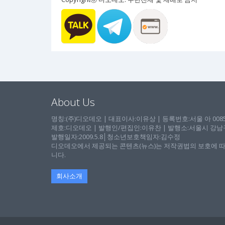
About Us
명칭:(주)디오데오 | 대표이사:이유상 | 등록번호:서울 아 00857 
제호:디오데오 | 발행인/편집인:이유찬 | 발행소:서울시 강남구 논
발행일자:2009.5.8│청소년보호책임자:김수정
디오데오에서 제공되는 콘텐츠(뉴스)는 저작권법의 보호에 따
니다.
회사소개