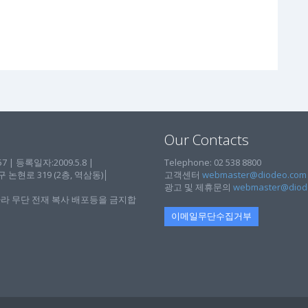
Our Contacts
| 등록일자:2009.5.8 |
Telephone: 02 538 8800
현로 319 (2층, 역삼동)│
고객센터
webmaster@diodeo.com
광고 및 제휴문의
webmaster@diod
라 무단 전재 복사 배포등을 금지합
이메일무단수집거부