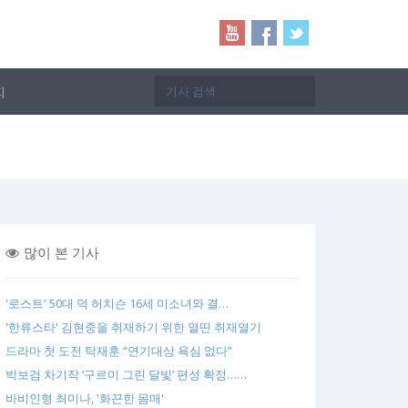
지
많이 본 기사
'로스트' 50대 덕 허치슨 16세 미소녀와 결…
'한류스타' 김현중을 취재하기 위한 열띤 취재열기
드라마 첫 도전 탁재훈 “연기대상 욕심 없다”
박보검 차기작 ‘구르미 그린 달빛’ 편성 확정……
바비인형 최미나, '화끈한 몸매'