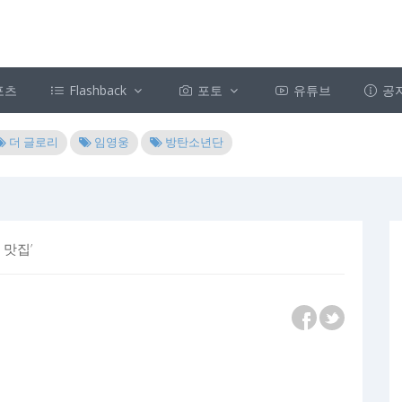
포츠
Flashback
포토
유튜브
공
더 글로리
임영웅
방탄소년단
 맛집’