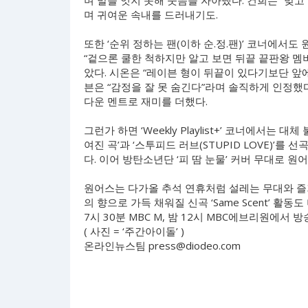
며 말을 잇지 못해 웃음을 자아냈다. 건희는 “맞고
며 귀여운 속내를 드러내기도.
또한 ‘순위 정하는 팬(이하 순.정.팬)’ 코너에서도 
“겉으론 쿨한 척하지만 알고 보면 뒤끝 끝판왕 멤버
았다. 시온은 “레이븐 형이 뒤끝이 있다기보단 앞
븐은 “감정을 잘 못 숨긴다”라며 솔직하게 인정했다
다운 멘트로 재미를 더했다.
그런가 하면 ‘Weekly Playlist+’ 코너에서는
여진 곡’과 ‘스투피드 러브(STUPID LOVE)’
다. 이어 방탄소년단 ‘피 땀 눈물’ 커버 무대로 
원어스는 다가올 추석 연휴처럼 설레는 무대와 즐
의 향으로 가득 채워질 신곡 ‘Same Scent’ 활
7시 30분 MBC M, 밤 12시 MBC에브리원에서 방
( 사진 = ‘주간아이돌’ )
온라인뉴스팀
press@diodeo.com