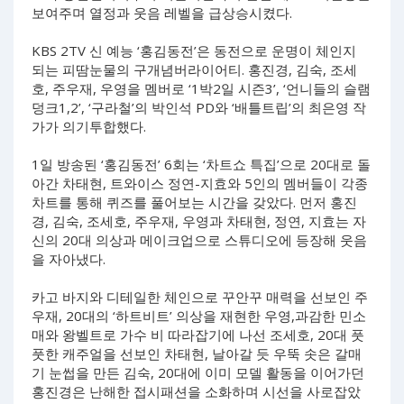
보여주며 열정과 웃음 레벨을 급상승시켰다.
KBS 2TV 신 예능 ‘홍김동전’은 동전으로 운명이 체인지
되는 피땀눈물의 구개념버라이어티. 홍진경, 김숙, 조세
호, 주우재, 우영을 멤버로 ‘1박2일 시즌3’, ‘언니들의 슬램
덩크1,2’, ‘구라철’의 박인석 PD와 ‘배틀트립’의 최은영 작
가가 의기투합했다.
1일 방송된 ‘홍김동전’ 6회는 ‘차트쇼 특집’으로 20대로 돌
아간 차태현, 트와이스 정연-지효와 5인의 멤버들이 각종
차트를 통해 퀴즈를 풀어보는 시간을 갖았다. 먼저 홍진
경, 김숙, 조세호, 주우재, 우영과 차태현, 정연, 지효는 자
신의 20대 의상과 메이크업으로 스튜디오에 등장해 웃음
을 자아냈다.
카고 바지와 디테일한 체인으로 꾸안꾸 매력을 선보인 주
우재, 20대의 ‘하트비트’ 의상을 재현한 우영,과감한 민소
매와 왕벨트로 가수 비 따라잡기에 나선 조세호, 20대 풋
풋한 캐주얼을 선보인 차태현, 날아갈 듯 우뚝 솟은 갈매
기 눈썹을 만든 김숙, 20대에 이미 모델 활동을 이어가던
홍진경은 난해한 접시패션을 소화하며 시선을 사로잡았