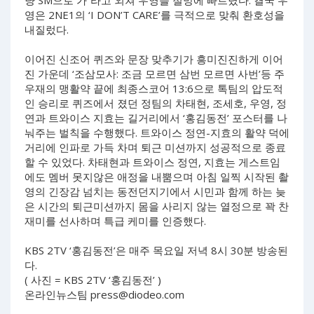
영은 2NE1의 ‘I DON’T CARE’를 극적으로 맞춰 환호성을
내질렀다.
이어진 신조어 퀴즈와 문장 맞추기가 흥미진진하게 이어
진 가운데 ‘조삼모사: 조금 모르면 삼번 모르면 사번’등 주
우재의 맹활약 끝에 최종스코어 13:6으로 톡팀의 압도적
인 승리로 퀴즈에서 졌던 정팀의 차태현, 조세호, 우영, 정
연과 트와이스 지효는 길거리에서 ‘홍김동전’ 포스터를 나
눠주는 벌칙을 수행했다. 트와이스 정연-지효의 활약 덕에
거리에 인파로 가득 차며 퇴근 미션까지 성공적으로 종료
할 수 있었다. 차태현과 트와이스 정연, 지효는 게스트임
에도 멤버 못지않은 애정을 내뿜으며 아침 일찍 시작된 촬
영의 긴장감 넘치는 동전던지기에서 시민과 함께 하는 늦
은 시간의 퇴근미션까지 몸을 사리지 않는 열정으로 꽉 찬
재미를 선사하며 특급 케미를 인증했다.
KBS 2TV ‘홍김동전’은 매주 목요일 저녁 8시 30분 방송된
다.
( 사진 = KBS 2TV ‘홍김동전’ )
온라인뉴스팀
press@diodeo.com