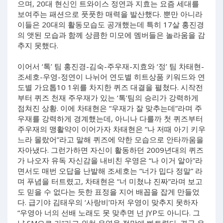
으며, 20대 현신인 트와이스 정연과 지효는 요즘 세대를
보여주는 패션으로 풋풋한 매력을 발산했다. 뿐만 아니라
이들은 20대의 활동모습도 공개했는데 특히 17살 홍진경
의 앳된 모습과 함께 상큼한 미모에 멤버들은 놀라움을 감
추지 못했다.
이어서 ‘톡’ 팀 홍진경-김숙-주우재-지효와 ‘정’ 팀 차태현-
조세호-우영-정연이 나뉘어 연도별 히트상품 키워드와 연
도별 가요톱10 1위를 차지한 퀴즈 대결을 펼쳤다. 시작전
부터 퀴즈 천재 주우재가 있는 ‘톡’팀의 승리가 강력하게
점쳐진 상황. 이에 차태현은 “우재가 잘 맞추는데”라며 주
우재를 강력하게 경계했는데, 아니나 다를까 첫 퀴즈부터
주우재의 맹활약이 이어가자 차태현은 “나 저때 아기 키우
느라 몰랐어”라고 말해 퀴즈에 약한 모습으로 안타까움을
자아냈다. 그런가하면 자신이 활동하던 2009년대의 퀴즈
가 나오자 유독 자신감을 내비친 우영은 “나 이거 알아”라
면서도 매번 오답을 난발해 조세호는 “너가 밉다 정말” 라
며 푸념을 터트렸고, 차태현은 “너 미쳤냐 진짜”라며 보고
도 믿을 수 없다는 듯한 표정을 지어 배꼽을 잡게 만들었
다. 급기야 김태우의 ‘사랑비’마저 우영이 맞추지 못하자
“우영아 너의 선배 노래도 못 맞추면 넌 JYP도 아니다. 그
냥 SM으로 가”라고 외쳐 우영을 절망에 빠트렸다. 결국 우