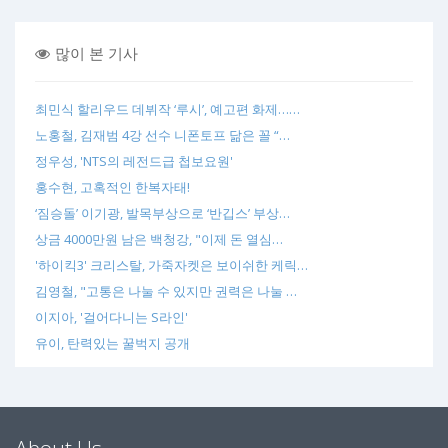
많이 본 기사
최민식 할리우드 데뷔작 ‘루시’, 예고편 화제……
노홍철, 김재범 4강 선수 니폰토프 닮은 꼴 “…
정우성, 'NTS의 레전드급 첩보요원'
홍수현, 고혹적인 한복자태!
‘짐승돌’ 이기광, 발목부상으로 ‘반깁스’ 부상…
상금 4000만원 남은 백청강, "이제 돈 열심…
'하이킥3' 크리스탈, 가죽자켓은 보이쉬한 케릭…
김영철, "고통은 나눌 수 있지만 권력은 나눌 …
이지아, '걸어다니는 S라인'
유이, 탄력있는 꿀벅지 공개
About Us