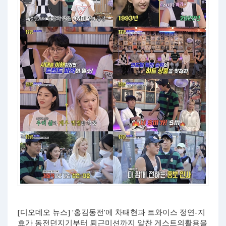
[디오데오 뉴스] ‘홍김동전’에 차태현과 트와이스 정연-지
효가 동전던지기부터 퇴근미션까지 알찬 게스트의활용을