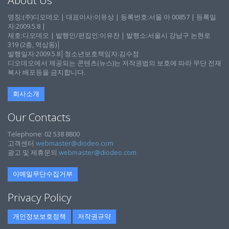
명칭:(주)디오데오 | 대표이사:이유상 | 등록번호:서울 아 00857 | 등록일
자:2009.5.8 |
제호:디오데오 | 발행인/편집인:이유찬 | 발행소:서울시 강남구 논현로
319 (2층, 역삼동)│
발행일자:2009.5.8│청소년보호책임자:김수정
디오데오에서 제공되는 콘텐츠(뉴스)는 저작권법의 보호에 따라 무단 전재
복사 배포등을 금지합니다.
회사소개
Our Contacts
Telephone: 02 538 8800
고객센터
webmaster@diodeo.com
광고 및 제휴문의
webmaster@diodeo.com
이메일무단수집거부
Privacy Policy
개인정보보호정책
저작권규약