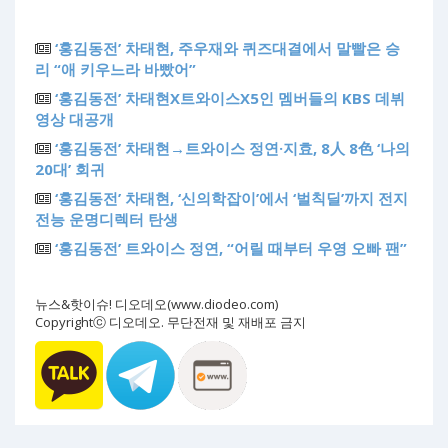
‘홍김동전’ 차태현, 주우재와 퀴즈대결에서 말빨은 승
리 “애 키우느라 바빴어”
‘홍김동전’ 차태현X트와이스X5인 멤버들의 KBS 데뷔
영상 대공개
‘홍김동전’ 차태현→트와이스 정연·지효, 8人 8色 ‘나의
20대’ 회귀
‘홍김동전’ 차태현, ‘신의학잡이’에서 ‘벌칙딜’까지 전지
전능 운명디렉터 탄생
‘홍김동전’ 트와이스 정연, “어릴 때부터 우영 오빠 팬”
뉴스&핫이슈! 디오데오(www.diodeo.com)
Copyrightⓒ 디오데오. 무단전재 및 재배포 금지