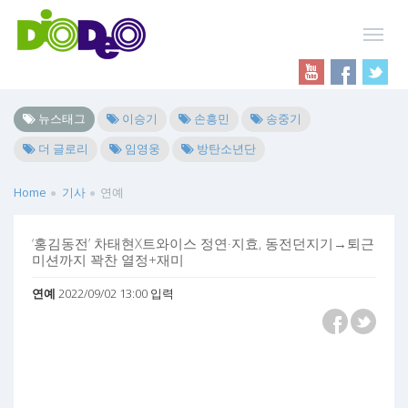
뉴스태그
이승기
손흥민
송중기
더 글로리
임영웅
방탄소년단
Home
기사
연예
‘홍김동전’ 차태현X트와이스 정연·지효, 동전던지기→퇴근
미션까지 꽉찬 열정+재미
연예
2022/09/02 13:00 입력