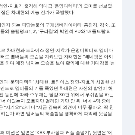
 정연-지효가 출격해 역대급 ‘운명디렉터’의 묘미를 선보였
뒤집은 차태현의 예능 진가가 폭발했다.
이 체인지 되는 피땀눈물의 구개념버라이어티. 홍진경, 김숙, 조
니들의 슬램덩크1,2’, ‘구라철’의 박인석 PD와 ‘배틀트립’의
집’으로 차태현과 트와이스 정연-지효가 운명디렉터로 멤버 대
니터로 멤버들의 모습을 지켜보던 차태현은 “베네핏은 아끼
을 하며 애정 넘치는 모습을 보여 활약에 대한 기대감을 높
5인과 ‘운명디렉터’ 차태현, 트와이스 정연-지효의 치열한 신
 멘트로 멤버들의 기를 죽였던 차태현은 자신의 발언이 허
진 동전에 따라 주우재는 달걀 30판 위에서 푸쉬업을 하는
“너 어딨는지 모르지만 걸리면 가만 안 둬. 너네 4명 중에
 “저기요!”라더니 “지금 김숙씨 의견이 너무 좋아요. 딱 한
시키는가 하면 멤버들의 허술함을 명확하게 파악해 웃음을
 미션은 앞면은 ‘KBS 부사장과 커플 줄넘기’, 뒷면은 ‘에