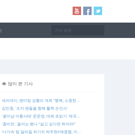
지
많이 본 기사
세러데이, 팬미팅 성황리 개최 “행복, 소중한 …
김민종, '조카 팬들을 향해 활짝 손인사'
'꽃미남 아롱사태' 문준영, 데뷔 초읽기 '제국…
'좀비런', 들어는 봤나 “살고 싶다면 뛰어라!”
‘너가속’ 팀 달라질 위기의 박주현X채종협, 미…