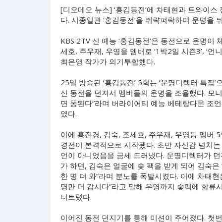
[디오데오 뉴스] ‘홍김동전’에 차태현과 트와이스
다. 시종일관 ‘홍김동전’을 쥐략펴락하며 운명을 
KBS 2TV 신 예능 ‘홍김동전’은 동전으로 운명
세호, 주우재, 우영을 멤버로 ‘1박2일 시즌3’, ‘언
최은영 작가가 의기투합했다.
25일 방송된 ‘홍김동전’ 5회는 ‘운명디렉터 특
신 동전을 던져서 멤버들의 운명을 조율했다. 모
면 똥된다”라며 버라이어티 예능 베테랑다운 조언
였다.
이에 홍진경, 김숙, 조세호, 주우재, 우영등 멤버 
경전이 본격적으로 시작됐다. 초반 자신감 넘치는
언이 아니었음을 금세 드러냈다. 운명디렉터가 던
가 하면, 김숙은 얼굴에 숯 팩을 받게 되어 김숙은 
한 명 더 와”라며 분노를 폭발시켰다. 이에 차태현은
명만 더 갑시다”라고 말해 우영까지 숯팩에 합류
터트렸다.
이어진 동전 던지기를 통해 미션이 주어졌다. 첫번째