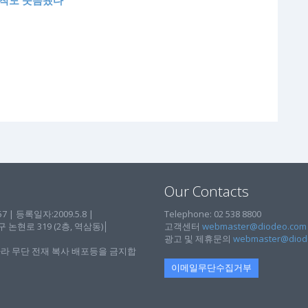
벌칙도 웃음됐다
Our Contacts
| 등록일자:2009.5.8 |
Telephone: 02 538 8800
현로 319 (2층, 역삼동)│
고객센터
webmaster@diodeo.com
광고 및 제휴문의
webmaster@diod
라 무단 전재 복사 배포등을 금지합
이메일무단수집거부