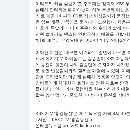
이티즈와 커플 줄넘기’로 주우재는 김덕재 KBS
실패해 안타까움을 자아냈다. 이어 두번째 미션은 
라’로 개콘 1회부터 FD를 지낸 변성길씨가 등장
음 없는 개콘 산증인을 웃겨라에 도전했다. 처음부
세호의 ‘목말라’에 이어 주우재와 우영의 발레리나
인원 발레리노 댄스는 안방극장에 배꼽을 강탈시켰
“어릴 때부터 우영오빠 팬”이라며 “너무 안타깝다
이어진 미션은 ‘네모를 이겨라’로 앞면이 나오면 ‘
해서 이기기’로 아이돌로는 김종민이 KBS 마동석
에 동전이 뒷면이 나와 김종민이 오자마자 나가겠
로 등판 변성길씨와의 팔씨름 대결에 나섰다. 이에
감을 드러냈지만 아쉽게 실패해 웃음을 안겼다. 
멤버들에게 차태현과 트와이스 정현 지효는 깜짝 
들이면 난 안돼”라며 줄행랑을 치는가하면 차태현
할수 있냐 없냐가 중요한 거야”라며 동전을 지배
다.
KBS 2TV ‘홍김동전’은 매주 목요일 저녁 8시 30
( 사진 = KBS 2TV ‘홍김동전’ )
온라인뉴스팀
press@diodeo.com