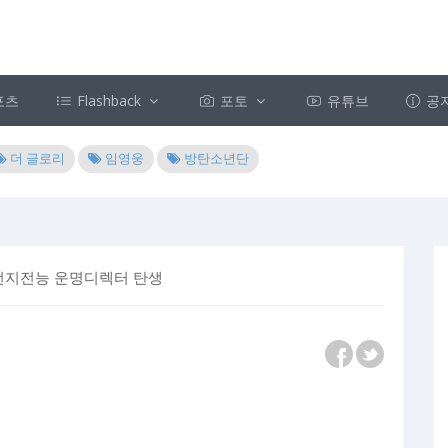
포츠
Flashback
포토
유튜브
공
더 글로리
임영웅
방탄소년단
지 전지전능 운명디렉터 탄생