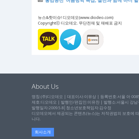
‘홍김동전’ 여름방학 특집, 절친과 함께 하니 
뉴스&핫이슈! 디오데오(www.diodeo.com)
Copyrightⓒ 디오데오. 무단전재 및 재배포 금지
About Us
명칭:(주)디오데오 | 대표이사:이유상 | 등록번호:서울 아 00857 
제호:디오데오 | 발행인/편집인:이유찬 | 발행소:서울시 강남구 논
발행일자:2009.5.8│청소년보호책임자:김수정
디오데오에서 제공되는 콘텐츠(뉴스)는 저작권법의 보호에 따
니다.
회사소개