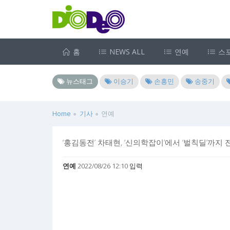
홈
NEWS ALL
연예
스
뉴스태그
이승기
손흥민
송중기
Home
기사
연예
‘홍김동전’ 차태현, ‘신의학잡이’에서 ‘벌칙딜’까
연예
2022/08/26 12:10 입력