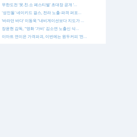
무한도전 ‘못.친.소 페스티벌’ 초대장 공개 ‘…
'성인돌' 네이키드 걸스, 전라 노출-파격 퍼포…
‘바라던 바다’ 이동욱 “내비게이션보다 지도가 …
장윤현 감독, "영화 '가비' 김소연 노출신 삭…
이마트 연이은 가격파괴, 이번에는 원두커피 ‘전…