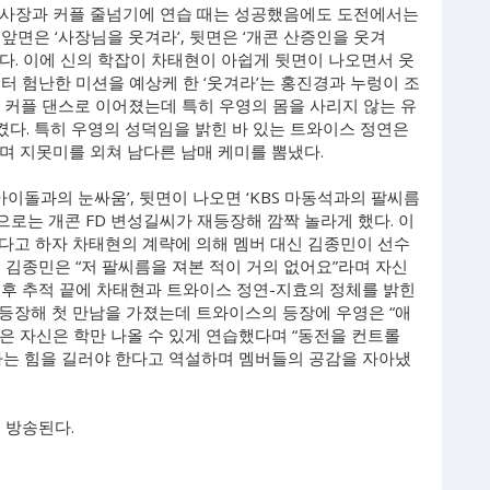
 부사장과 커플 줄넘기에 연습 때는 성공했음에도 도전에서는
앞면은 ‘사장님을 웃겨라’, 뒷면은 ‘개콘 산증인을 웃겨
했다. 이에 신의 학잡이 차태현이 아쉽게 뒷면이 나오면서 웃
터 험난한 미션을 예상케 한 ‘웃겨라’는 홍진경과 누렁이 조
 커플 댄스로 이어졌는데 특히 우영의 몸을 사리지 않는 유
다. 특히 우영의 성덕임을 밝힌 바 있는 트와이스 정연은
”며 지못미를 외쳐 남다른 남매 케미를 뽐냈다.
아이돌과의 눈싸움’, 뒷면이 나오면 ‘KBS 마동석과의 팔씨름
으로는 개콘 FD 변성길씨가 재등장해 깜짝 놀라게 했다. 이
다고 하자 차태현의 계략에 의해 멤버 대신 김종민이 선수
 김종민은 “저 팔씨름을 져본 적이 거의 없어요”라며 자신
이후 추적 끝에 차태현과 트와이스 정연-지효의 정체를 밝힌
등장해 첫 만남을 가졌는데 트와이스의 등장에 우영은 “애
은 자신은 학만 나올 수 있게 연습했다며 “동전을 컨트롤
하는 힘을 길러야 한다고 역설하며 멤버들의 공감을 자아냈
분 방송된다.