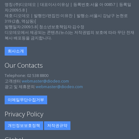
명칭:(주)디오데오 | 대표이사:이유상 | 등록번호:서울 아 00857 | 등록일
자:2009.5.8 |
제호:디오데오 | 발행인/편집인:이유찬 | 발행소:서울시 강남구 논현로
319 (2층, 역삼동)│
발행일자:2009.5.8│청소년보호책임자:김수정
디오데오에서 제공되는 콘텐츠(뉴스)는 저작권법의 보호에 따라 무단 전재
복사 배포등을 금지합니다.
회사소개
Our Contacts
Telephone: 02 538 8800
고객센터
webmaster@diodeo.com
광고 및 제휴문의
webmaster@diodeo.com
이메일무단수집거부
Privacy Policy
개인정보보호정책
저작권규약