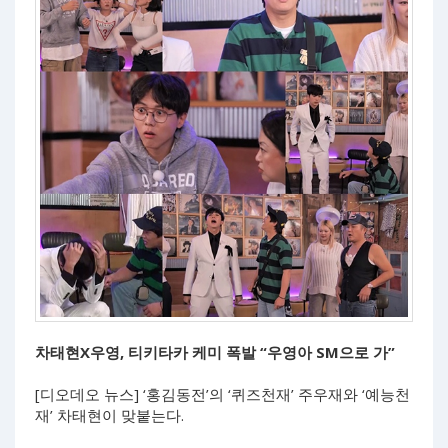
차태현X우영, 티키타카 케미 폭발 “우영아 SM으로 가”
[디오데오 뉴스] ‘홍김동전’의 ‘퀴즈천재’ 주우재와 ‘예능천
재’ 차태현이 맞붙는다.