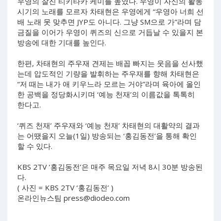
우영의 찰진 티키타카 케미를 높였다. 우영이 자신의 활동
시기의 노래를 모르자 차태현은 우영에게 “우영아 너희 선
배 노래 못 맞추면 JYP도 아니다. 그냥 SM으로 가”라며 담
금질을 이어가 우영이 퀴즈의 신으로 거듭날 수 있을지 본
방송에 대한 기대를 높인다.
한편, 차태현의 주우재 견제는 배꼽 빠지는 웃음을 선사했
는데 압도적인 기량을 발휘하는 주우재를 향해 차태현은
“저 때는 내가 애 키우느라 모르는 거야”라며 육아에 올인
한 공백을 정당화시키며 ‘예능 천재’의 이름값을 톡톡히
한다고.
‘퀴즈 천재’ 주우재와 ‘예능 천재’ 차태현의 대활약의 결과
는 어땠을지 오늘(1일) 방송되는 ‘홍김동전’을 통해 확인
할 수 있다.
KBS 2TV ‘홍김동전’은 매주 목요일 저녁 8시 30분 방송된
다.
( 사진 = KBS 2TV ‘홍김동전’ )
온라인뉴스팀
press@diodeo.com