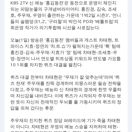
KBS 2TV 신 예능 ‘홍김동전’은 동전으로 운명이 체인지
되는 피땀눈물의 구개념버라이어티. 홍진경, 김숙, 조세
호, 주우재, 우영이 출연하는 가운데 ‘1박2일 시즌3’, ‘언니
들의 슬램덩크1,2’, ‘구라철’의 박인석 PD와 ‘배틀트립’의
최은영 작가가 의기투합해 시선을 사로잡는다.
오늘(1일) 방송은 ‘홍김동전’ 멤버들과 게스트 차태현, 트
와이스 지효-정연의 ‘차.트.쇼’가 펼쳐지는가운데 ‘톡’ 팀에
홍진경-김숙-주우재-지효가 ‘정’ 팀에 차태현-조세호-우
영-정연이 나서 연도별 히트상품 키워드와 연도별 가요톱
10 1위를 차지한 퀴즈 대결을 펼친다.
퀴즈 대결 전부터 차태현은 “우재가 잘 맞추는데”라며 ‘퀴
즈 천재’ 주우재를 잔뜩 경계하며 의뭉스러운 필승 전략을
다졌고, 주우재는 예능의 신 차태현의 경계에 한껏 우쭐하
며 자신감을 내비친다. 이에 퀴즈가 시작되자 주우재는 보
란 듯이 자신의 천재적인 두뇌를 풀 가동시키며 퀴즈의 정
답을 외쳐 갔다는 후문.
주우재의 진지한 퀴즈 정답 퍼레이드에 기가 죽을 차태현
이 아니다. 차태현은 우영의 예능 스승을 자처하며 태현-