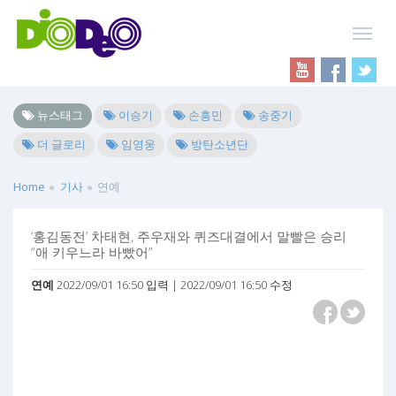
뉴스태그
이승기
손흥민
송중기
더 글로리
임영웅
방탄소년단
Home
기사
연예
‘홍김동전’ 차태현, 주우재와 퀴즈대결에서 말빨은 승리
“애 키우느라 바빴어”
연예
2022/09/01 16:50 입력 | 2022/09/01 16:50 수정