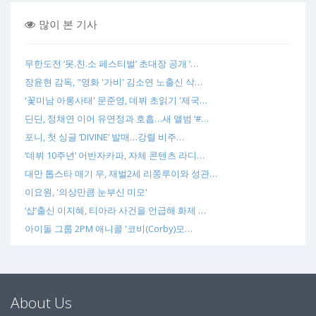
많이 본 기사
무한도전 ‘못.친.소 페스티벌’ 초대장 공개 ‘…
장윤현 감독, "영화 '가비' 김소연 노출신 삭…
'꽃미남 아롱사태' 문준영, 데뷔 초읽기 '제국…
딘딘, 정채연 이어 유연정과 호흡…새 앨범 ‘#…
포니, 첫 싱글 ‘DIVINE’ 발매…강렬 비주…
‘데뷔 10주년’ 어반자카파, 자체 콘텐츠 라디…
대만 톱스타 매기 우, 재벌2세 리쫑루이와 성관…
이요원, '의상만큼 눈부신 미모'
‘샵’출신 이지혜, 티아라 사건을 언급해 화제 …
아이돌 그룹 2PM 애니콜 '코비(Corby)모…
About Us