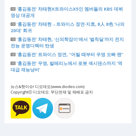
‘홍김동전’ 차태현X트와이스X5인 멤버들의 KBS 데뷔
영상 대공개
‘홍김동전’ 차태현→트와이스 정연·지효, 8人 8色 ‘나의
20대’ 회귀
‘홍김동전’ 차태현, ‘신의학잡이’에서 ‘벌칙딜’까지 전지
전능 운명디렉터 탄생
‘홍김동전’ 트와이스 정연, “어릴 때부터 우영 오빠 팬”
‘홍김동전’ 우영, 발레리노에서 로봇 섹시댄스까지 ‘역
대급 재능낭비’
뉴스&핫이슈! 디오데오(www.diodeo.com)
Copyrightⓒ 디오데오. 무단전재 및 재배포 금지