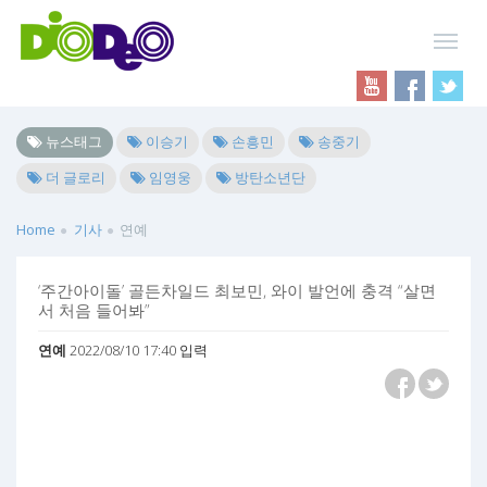
뉴스태그
이승기
손흥민
송중기
더 글로리
임영웅
방탄소년단
Home
기사
연예
‘주간아이돌’ 골든차일드 최보민, 와이 발언에 충격 “살면
서 처음 들어봐”
연예
2022/08/10 17:40 입력