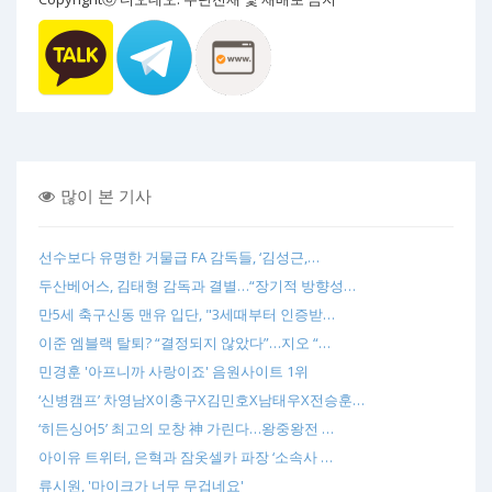
많이 본 기사
선수보다 유명한 거물급 FA 감독들, ‘김성근,…
두산베어스, 김태형 감독과 결별…“장기적 방향성…
만5세 축구신동 맨유 입단, "3세때부터 인증받…
이준 엠블랙 탈퇴? “결정되지 않았다”…지오 “…
민경훈 '아프니까 사랑이죠' 음원사이트 1위
‘신병캠프’ 차영남X이충구X김민호X남태우X전승훈…
‘히든싱어5’ 최고의 모창 神 가린다…왕중왕전 …
아이유 트위터, 은혁과 잠옷셀카 파장 ‘소속사 …
류시원, '마이크가 너무 무겁네요'