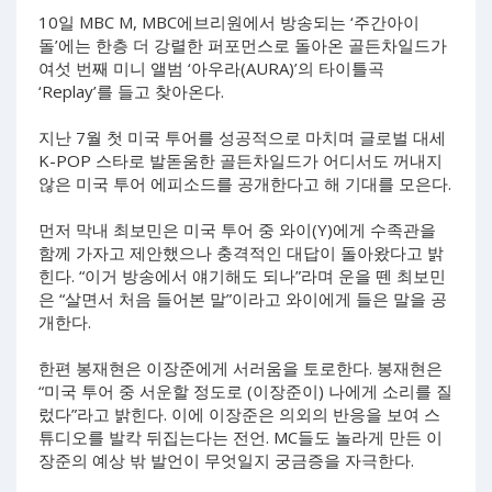
10일 MBC M, MBC에브리원에서 방송되는 ‘주간아이
돌’에는 한층 더 강렬한 퍼포먼스로 돌아온 골든차일드가
여섯 번째 미니 앨범 ‘아우라(AURA)’의 타이틀곡
‘Replay’를 들고 찾아온다.
지난 7월 첫 미국 투어를 성공적으로 마치며 글로벌 대세
K-POP 스타로 발돋움한 골든차일드가 어디서도 꺼내지
않은 미국 투어 에피소드를 공개한다고 해 기대를 모은다.
먼저 막내 최보민은 미국 투어 중 와이(Y)에게 수족관을
함께 가자고 제안했으나 충격적인 대답이 돌아왔다고 밝
힌다. “이거 방송에서 얘기해도 되나”라며 운을 뗀 최보민
은 “살면서 처음 들어본 말”이라고 와이에게 들은 말을 공
개한다.
한편 봉재현은 이장준에게 서러움을 토로한다. 봉재현은
“미국 투어 중 서운할 정도로 (이장준이) 나에게 소리를 질
렀다”라고 밝힌다. 이에 이장준은 의외의 반응을 보여 스
튜디오를 발칵 뒤집는다는 전언. MC들도 놀라게 만든 이
장준의 예상 밖 발언이 무엇일지 궁금증을 자극한다.