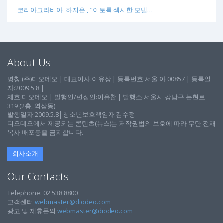
코리아그라비아 '하지은', "이토록 섹시한 모델…
About Us
명칭:(주)디오데오 | 대표이사:이유상 | 등록번호:서울 아 00857 | 등록일
자:2009.5.8 |
제호:디오데오 | 발행인/편집인:이유찬 | 발행소:서울시 강남구 논현로
319 (2층, 역삼동)│
발행일자:2009.5.8│청소년보호책임자:김수정
디오데오에서 제공되는 콘텐츠(뉴스)는 저작권법의 보호에 따라 무단 전재
복사 배포등을 금지합니다.
회사소개
Our Contacts
Telephone: 02 538 8800
고객센터
webmaster@diodeo.com
광고 및 제휴문의
webmaster@diodeo.com