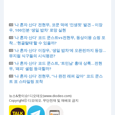
‘나 혼자 산다’ 전현무, 코쿤 덕에 ‘인생핏’ 발견→이장
우, 100인분 ‘생일 밥차’ 로망 실현
‘나 혼자 산다’ 코드 쿤스트vs전현무, 동상이몽 쇼핑 포
착…‘현골탈태’할 수 있을까?
‘나 혼자 산다’ 이장우, ‘생일 밥차’에 오픈런까지 등장…
뮤지컬 식구들의 시식평은?
‘나 혼자 산다’ 코드 쿤스트, ‘트민남’ 홍대 상륙…전현
무, ‘패피’ 셀럽 등극할까?
‘나 혼자 산다’ 전현무, “나 완전 래퍼 같아” 코드 쿤스
트 표 스타일링 포착
뉴스&핫이슈! 디오데오(www.diodeo.com)
Copyrightⓒ 디오데오. 무단전재 및 재배포 금지