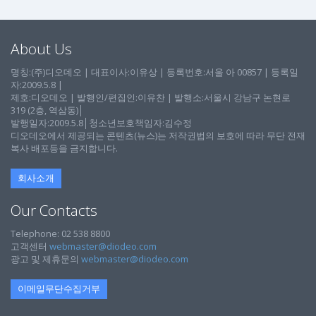
About Us
명칭:(주)디오데오 | 대표이사:이유상 | 등록번호:서울 아 00857 | 등록일
자:2009.5.8 |
제호:디오데오 | 발행인/편집인:이유찬 | 발행소:서울시 강남구 논현로
319 (2층, 역삼동)│
발행일자:2009.5.8│청소년보호책임자:김수정
디오데오에서 제공되는 콘텐츠(뉴스)는 저작권법의 보호에 따라 무단 전재
복사 배포등을 금지합니다.
회사소개
Our Contacts
Telephone: 02 538 8800
고객센터
webmaster@diodeo.com
광고 및 제휴문의
webmaster@diodeo.com
이메일무단수집거부