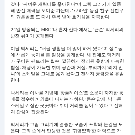
졌다. “귀여운 캐릭터를 좋아한다”며 그림 그리기에 열중
해 반전 매력을 보여준 가운데, ‘77라인’ 동갑 친구 전현무
와 닮은꼴로 또 다시 주목 받아 호기심을 자극한다.
24일 방송되는 MBC ‘나 혼자 산다’에서는 ‘큰손’ 박세리의
반전 취미가 공개된다.
이날 박세리는 “서울 생활을 더 많이 하게 됐다”며 성수동
에 새롭게 둥지를 튼 일상을 공개한다. 새 집에도 먹거리
가 구비된 팬트리는 필수, 깔끔하게 정리된 옷방과 아늑한
침실, 채광이 가득한 취미 공간과 거실, 부엌까지 '리치 언
니'의 스케일을 그대로 옮겨 놨다고 전해져 궁금증을 유발
한다.
박세리는 이사를 기념해 ‘핫플레이스’로 소문이 자자한 동
네를 접수하려 외출에 나서는가 하면, ‘큰손’답게, 남다른
스케일로 집안 곳곳마다 취미 거리를 심어 두었다고 전해
져 관심이 집중된다.
박세리가 그림 그리기에 열중한 모습이 포착돼 눈길을 모
은다. 그의 손에서 탄생한 것은 ‘귀염뽀짝’한 매력으로 가