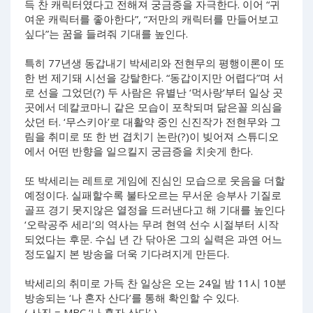
득 찬 캐릭터였다고 전해져 궁금증을 자극한다. 이어 “귀
여운 캐릭터를 좋아한다”, “저만의 캐릭터를 만들어보고
싶다”는 꿈을 들려줘 기대를 높인다.
특히 77년생 동갑내기 박세리와 전현무의 평행이론이 또
한 번 제기돼 시선을 강탈한다. “동갑이지만 어렵다”며 서
로 선을 그었던(?) 두 사람은 유별난 ‘먹사랑’부터 일상 곳
곳에서 데칼코마니 같은 모습이 포착되며 닮은꼴 의심을
샀던 터. ‘무스키아’로 대활약 중인 신진작가 전현무와 그
림을 취미로 또 한 번 겹치기 논란(?)이 빚어져 스튜디오
에서 어떤 반향을 일으킬지 궁금증을 치솟게 한다.
또 박세리는 레트로 게임에 진심인 모습으로 웃음을 더할
예정이다. 실패할수록 불타오르는 무서운 승부사 기질로
골프 경기 못지않은 열정을 드러낸다고 해 기대를 높인다
‘오락공주 세리’의 역사는 무려 현역 선수 시절부터 시작
되었다는 후문. 수십 년 간 닦아온 그의 실력은 과연 어느
정도일지 본 방송을 더욱 기다려지게 만든다.
박세리의 취미로 가득 찬 일상은 오는 24일 밤 11시 10분
방송되는 ‘나 혼자 산다’를 통해 확인할 수 있다.
( 사진 = MBC ‘나 혼자 산다’ )