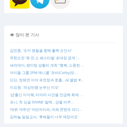
많이 본 기사
김민종, '조카 팬들을 향해 활짝 손인사'
무한도전 ‘못.친.소 페스티벌’ 초대장 공개 ‘…
세러데이, 팬미팅 성황리 개최 “행복, 소중한 …
아이돌 그룹 2PM 애니콜 '코비(Corby)모…
딘딘, 정채연 이어 유연정과 호흡…새 앨범 ‘#…
이요원, '의상만큼 눈부신 미모'
‘샵’출신 이지혜, 티아라 사건을 언급해 화제 …
포니, 첫 싱글 ‘DIVINE’ 발매…강렬 비주…
‘데뷔 10주년’ 어반자카파, 자체 콘텐츠 라디…
김하늘 일일교사, '후배들이 너무 재밌어요'