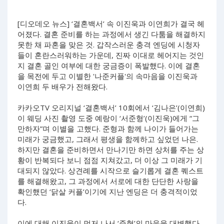
[디오데오 뉴스] ‘결혼백서’ 속 이진욱과 이연희가 결국 헤
어졌다. 결혼 준비를 하는 과정에서 생긴 다툼을 해결하지
못한 채 파혼을 맞은 것. 갑작스러운 충격 엔딩에 시청자
들이 혼란스러워하는 가운데, 진짜 이대로 헤어지는 것인
지 결혼 골인 여부에 대한 궁금증이 폭발했다. 이에 결혼
을 목전에 두고 이별한 '나준커플'의 속마음을 이진욱과
이연희 두 배우가 전해왔다.
카카오TV 오리지널 ‘결혼백서’ 10회에서 ‘김나은’(이연희)
이 웨딩 사진 촬영 도중 예랑이 ‘서준형’(이진욱)에게 “그
만하자”며 이별을 고했다. 준형과 함께 나이가 들어가는
미래가 궁금했고, 그래서 평생을 함께하고 싶었던 나은.
하지만 결혼을 준비하면서 만나기만 하면 상처를 주는 상
황이 반복되다 보니 점점 지쳐갔고, 더 이상 그 미래가 기
대되지 않았다. 상견례를 시작으로 슬기롭게 결혼 퀘스트
를 해결해왔고, 그 과정에서 서로에 대한 단단한 사랑을
확인했던 ‘닭살 커플’이기에 지난 엔딩은 더 충격적이었
다.
이에 대해 이진욱이 먼저 나서 ‘준형’의 마음을 대변했다.