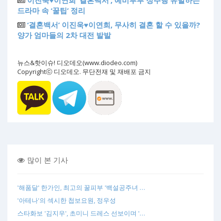
이진욱♥이연희 ‘결혼백서’, 예비부부 정주행 유발하는
드라마 속 ‘꿀팁’ 정리
‘결혼백서’ 이진욱♥이연희, 무사히 결혼 할 수 있을까?
양가 엄마들의 2차 대전 발발
뉴스&핫이슈! 디오데오(www.diodeo.com)
Copyrightⓒ 디오데오. 무단전재 및 재배포 금지
많이 본 기사
'해품달' 한가인, 최고의 꿀피부 '백설공주녀 …
'아테나'의 섹시한 첩보요원, 정우성
스타화보 '김지우', 초미니 드레스 선보이며 '…