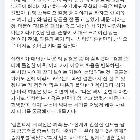
“나은이 헤어지자고 하는 순간에도 준형의 마음은 변함이
없었다. 웨딩 스튜디오 촬영 중 이야기를 하자고 한 이유
도 예비 신부와 쌓인 앙금을 잘 풀고 싶었기 때문”이라는
것. 더불어 “결혼을 결심한 것도 ‘세상에서 가장 사랑하는
나은이라서’였던 만큼, 준형이 이대로 포기하진 않을
것”이라 전해, 파혼의 위기 역시 ‘사랑꾼’ 준형만의 방식으
로 이겨낼 것이란 기대를 심었다.
이연희가 대변한 ‘나은’의 심경은 좀 더 솔직했다. “결혼 준
비에 돌입한 이후, 여러 가지 이유로 싸움을 반복하면서
두 사람 사이에 끝이 보이는 기분이 들었다”는 것. “결혼을
하기도 전에 이렇게 싸우는데 과연 결혼해서 잘 살 수 있
겠냐”는 게 걱정이 많은 나은의 불안한 마음이었다. 하지
만 아직 희망은 있다. 이연희 역시 “나은 역시 준형과 마찬
가지로 사랑하는 마음은 변함이 없다”고 밝혔기 때문이다.
현명한 ‘예신이’ 나은이 역대급 위기를 어떻게 헤쳐 나갈
지 더더욱 궁금해지는 대목이다.
‘결혼백서’ 제작진은 예측 불가 전개에 친절한 힌트를 남
겨 궁금증을 증폭시켰다. “준형과 나은이 결국 2년 연애의
종지부를 찍었다. ‘회사 일이 바쁘다’는 핑계로 결혼 준비