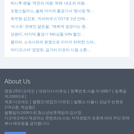
박시후 팬들 '역전의 여왕' 위해 '내조의 여왕…
포항스틸러스, 올해 마지막 홈경기서 ‘팬사랑 핫…
옥주현-김진호, '커피하우스'OST로 3년 만에…
'비스트' 연예인 닮은꼴, "예쁘게 생겼다는 증…
강원FC, 마지막 홈경기 ‘MD상품 50% 할인…
클라라, 소속사와의 분쟁으로 이미지 하락한 스타…
‘라디오스타’ 장영란, 길거리 리포터 시절 소환…
About Us
명칭:(주)디오데오 | 대표이사:이유상 | 등록번호:서울 아 00857 | 등록일
자:2009.5.8 |
제호:디오데오 | 발행인/편집인:이유찬 | 발행소:서울시 강남구 논현로
319 (2층, 역삼동)│
발행일자:2009.5.8│청소년보호책임자:김수정
디오데오에서 제공되는 콘텐츠(뉴스)는 저작권법의 보호에 따라 무단 전재
복사 배포등을 금지합니다.