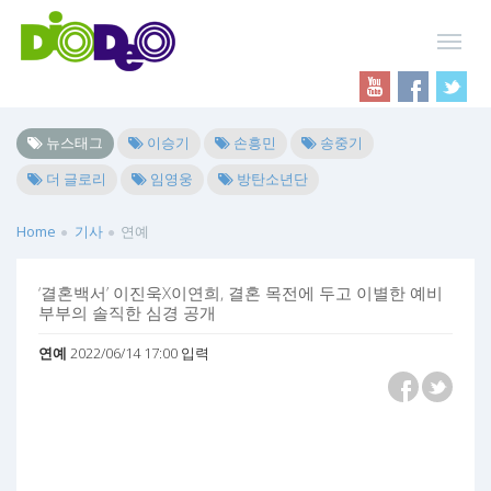
뉴스태그
이승기
손흥민
송중기
더 글로리
임영웅
방탄소년단
Home
기사
연예
‘결혼백서’ 이진욱X이연희, 결혼 목전에 두고 이별한 예비
부부의 솔직한 심경 공개
연예
2022/06/14 17:00 입력