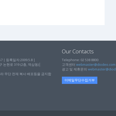
Our Contacts
| 등록일자:2009.5.8 |
Telephone: 02 538 8800
현로 319 (2층, 역삼동)│
고객센터
webmaster@diodeo.com
광고 및 제휴문의
webmaster@diod
라 무단 전재 복사 배포등을 금지합
이메일무단수집거부