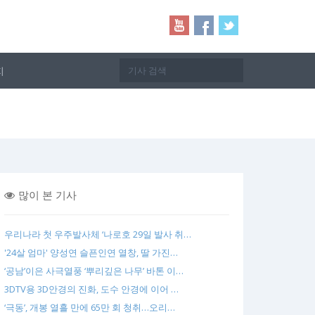
지
많이 본 기사
우리나라 첫 우주발사체 ‘나로호 29일 발사 취…
'24살 엄마' 양성연 슬픈인연 열창, 딸 가진…
‘공남’이은 사극열풍 ‘뿌리깊은 나무’ 바톤 이…
3DTV용 3D안경의 진화, 도수 안경에 이어 …
‘극동’, 개봉 열흘 만에 65만 회 청취…오리…