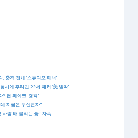
, 충격 정체 ‘스튜디오 패닉’
동시에 후려친 22세 해커 ‘美 발칵’
? 딥 페이크 ‘경악’
는데 지금은 무신론자”
른 사람 배 불리는 중” 자폭