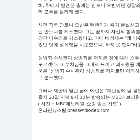
히, 차에서 발견된 총에는 안토니 오반이란 경찰의
라 모두를 놀라게 했다.
사건 직후 안토니 오반은 뻔뻔하게 총기 분실신고
던 안토니를 체포했다. 그는 끝까지 자신의 혐의를
강간 미수죄로 기소됐다고. 이에 배성재는 “왜 미
었던 탓에 성폭행을 시도했으나, 하지 못 했다”라고
성범죄 수사관이 성범죄를 저지른 것에 대해 스튜디
모르겠다. 그 수치심을 그대로 느끼고 괴로웠을 게
국은 “성범죄 수사관이 성범죄를 저지르면 어떡하냐
고 분노했다.
그러나 재판이 열린 날에 에린은 “재판장에 올 필
을지 23일 저녁 8시 30분 방송되는 MBC에브리원
( 사진 = MBC에브리원 ‘쇼킹 받는 차트’ )
온라인뉴스팀
press@diodeo.com