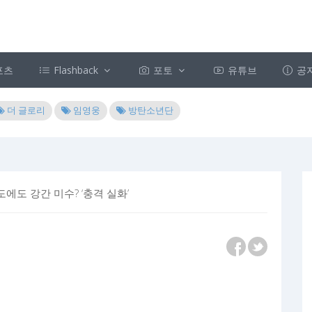
포츠
Flashback
포토
유튜브
공
더 글로리
임영웅
방탄소년단
도에도 강간 미수? ‘충격 실화’