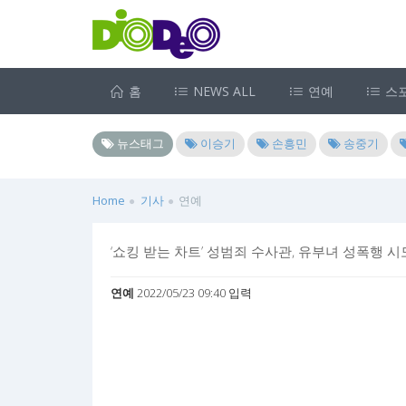
홈
NEWS ALL
연예
스
뉴스태그
이승기
손흥민
송중기
Home
기사
연예
‘쇼킹 받는 차트’ 성범죄 수사관, 유부녀 성폭행 시
연예
2022/05/23 09:40 입력