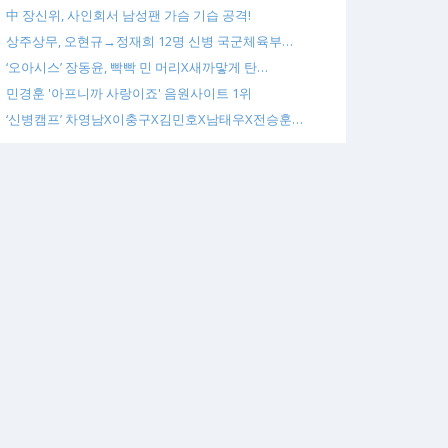
中 장신위, 사인회서 남성팬 가슴 기습 공격!
상주상무, 오현규→정재희 12명 신병 국군체육부…
‘오아시스’ 장동윤, 빡빡 민 머리X새까맣게 탄…
민경훈 '아프니까 사랑이죠' 음원사이트 1위
‘신병캠프’ 차영남X이충구X김민호X남태우X전승훈…