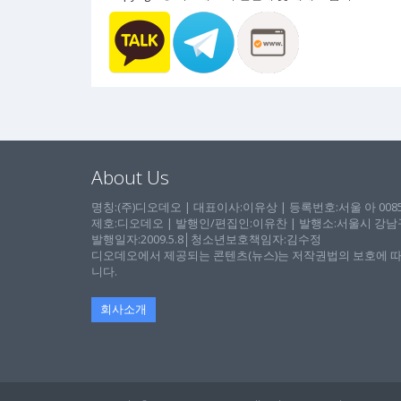
About Us
명칭:(주)디오데오 | 대표이사:이유상 | 등록번호:서울 아 00857 
제호:디오데오 | 발행인/편집인:이유찬 | 발행소:서울시 강남구 논
발행일자:2009.5.8│청소년보호책임자:김수정
디오데오에서 제공되는 콘텐츠(뉴스)는 저작권법의 보호에 따
니다.
회사소개