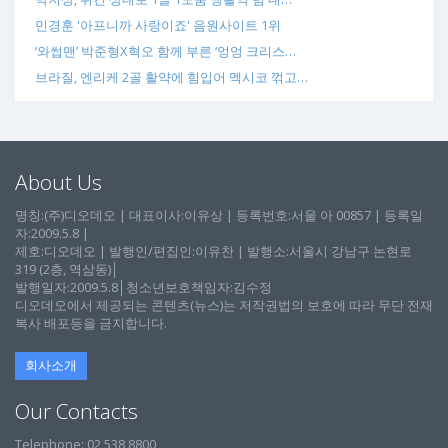
민경훈 '아프니까 사랑이죠' 음원사이트 1위
‘와썹맨’ 박준형X혁오 함께 부른 ‘엉엉 크리스…
브라질, 엔리케 2골 활약에 힘입어 멕시코 꺾고…
About Us
명칭:(주)디오데오 | 대표이사:이유상 | 등록번호:서울 아 00857 | 등록일
자:2009.5.8 |
제호:디오데오 | 발행인/편집인:이유찬 | 발행소:서울시 강남구 논현로
319 (2층, 역삼동)│
발행일자:2009.5.8│청소년보호책임자:김수정
디오데오에서 제공되는 콘텐츠(뉴스)는 저작권법의 보호에 따라 무단 전재
복사 배포등을 금지합니다.
회사소개
Our Contacts
Telephone: 02 538 8800