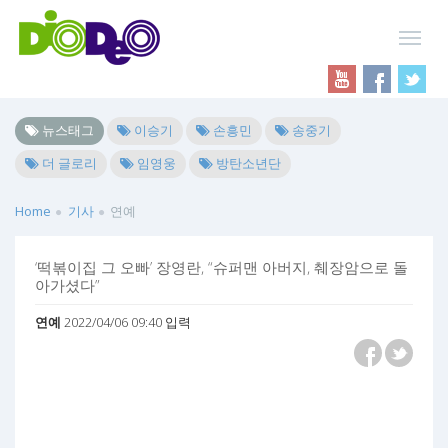
뉴스태그
이승기
손흥민
송중기
더 글로리
임영웅
방탄소년단
Home
기사
연예
‘떡볶이집 그 오빠’ 장영란, “슈퍼맨 아버지, 췌장암으로 돌
아가셨다”
연예
2022/04/06 09:40 입력