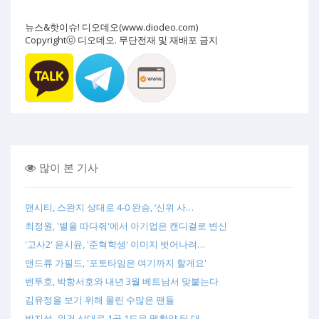
뉴스&핫이슈! 디오데오(www.diodeo.com)
Copyrightⓒ 디오데오. 무단전재 및 재배포 금지
많이 본 기사
맨시티, 스완지 상대로 4-0 완승, ‘신위 사…
최정원, '별을 따다줘'에서 아기업은 캔디걸로 변신
'고사2' 윤시윤, '준혁학생' 이미지 벗어나려…
앤드류 가필드, '포토타임은 여기까지 할게요'
벤투호, 박항서호와 내년 3월 베트남서 맞붙는다
김유정을 보기 위해 몰린 수많은 팬들
박지성, 위건 상대로 1골 1도움 맹활약 팀 대…