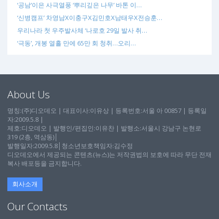
‘공남’이은 사극열풍 ‘뿌리깊은 나무’ 바톤 이…
‘신병캠프’ 차영남X이충구X김민호X남태우X전승훈…
우리나라 첫 우주발사체 ‘나로호 29일 발사 취…
‘극동’, 개봉 열흘 만에 65만 회 청취…오리…
About Us
명칭:(주)디오데오 | 대표이사:이유상 | 등록번호:서울 아 00857 | 등록일
자:2009.5.8 |
제호:디오데오 | 발행인/편집인:이유찬 | 발행소:서울시 강남구 논현로
319 (2층, 역삼동)│
발행일자:2009.5.8│청소년보호책임자:김수정
디오데오에서 제공되는 콘텐츠(뉴스)는 저작권법의 보호에 따라 무단 전재
복사 배포등을 금지합니다.
회사소개
Our Contacts