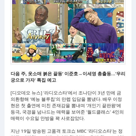
다음 주, 옷소매 붉은 끝동’ 이준호→이세영 총출동…‘우리
궁으로 가자’ 특집 예고
[디오데오 뉴스] ‘라디오스타’에서 조나단이 3년 만에 금
의환향해 ‘예능 블루칩’의 만렙 입담을 뽐냈다. 배우 이정
현은 첫 출연에 미친 존재감을 뽐내며 ‘개인기 끝판왕’에
등극, 국경을 넘나드는 매력을 보여준 ‘월드클래스’ 4인의
매력이 수요일 안방을 꽉 사로잡았다.
지난 19일 방송된 고품격 토크쇼 MBC ‘라디오스타’는 정