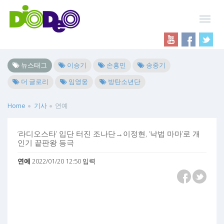
뉴스태그
이승기
손흥민
송중기
더 글로리
임영웅
방탄소년단
Home
기사
연예
‘라디오스타’ 입단 터진 조나단→이정현, ‘낙법 마마’로 개
인기 끝판왕 등극
연예
2022/01/20 12:50 입력