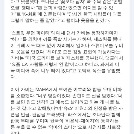
다고 덧붙였다. 조나단은 ‘꽃보다 남자’ 속 주옥 같은 ‘손발
오글’ 명대사 “흰 천과 바람만 있으면 어디든 갈 수 있
어”로 ‘K-회화’에 입문했다며 “당시엔 한국 사람들이 다들
그렇게 말하는 줄 알았다”고 털어놔 웃음을 안겼다.
‘스트릿 우먼 파이터’의 대세 댄서 가비는 등장하자마자
“헤이”를 외치며 끼를 폭발 시키는가 하면, 제스처를 뽐내
기 위해 시도 때도 없이 자리에서 일어나 스튜디오를 누비
며 웃음을 안겼다. ‘헤이’로 모든 감정 표현이 가능하다는
가비는 “미국 드라마를 보며 제스처를 공부했다. 댓글에서
‘요즘 L.A. 사람들 저렇게 안 함’이라고 하더라. 과거의 미
국 미디어 속에 너무 빠져 있다”고 고백해 폭소를 유발했
다.
이어 가비는 MAMA에서 보여준 이효리와 합동 무대 비화
를 소환했다. “너무 영광이었다. 손편지도 선물 받았다. ‘너
를 보면 팀도 생각하고 예능도 살리려고 하는 게 나를 보
는 것 같다’고 말해줬다”며 ‘슈스’ 이효리의 인정을 받은 사
연을 언급, 팬심을 드러냈다. ‘라스’에서는 조나단과 함께
합동 무대를 꾸미며 한국의 ‘비욘세-제이지’에 등극하는
등 눈을 뗄 수 없는 ‘악마의 스타성’으로 시청자를 사로잡
았다.