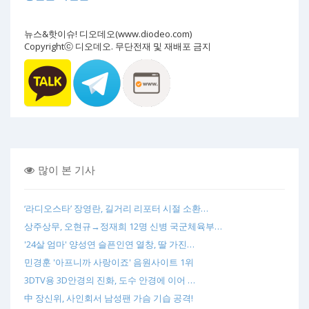
뉴스&핫이슈! 디오데오(www.diodeo.com)
Copyrightⓒ 디오데오. 무단전재 및 재배포 금지
많이 본 기사
‘라디오스타’ 장영란, 길거리 리포터 시절 소환…
상주상무, 오현규→정재희 12명 신병 국군체육부…
'24살 엄마' 양성연 슬픈인연 열창, 딸 가진…
민경훈 '아프니까 사랑이죠' 음원사이트 1위
3DTV용 3D안경의 진화, 도수 안경에 이어 …
中 장신위, 사인회서 남성팬 가슴 기습 공격!