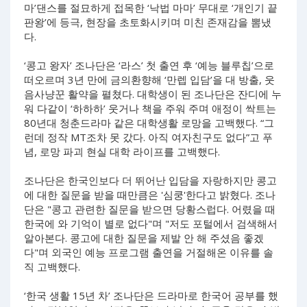
마’댄스를 절묘하게 접목한 ‘낙법 마마’ 무대로 ‘개인기 끝
판왕’에 등극, 현장을 초토화시키며 미친 존재감을 뽐냈
다.
‘콩고 왕자’ 조나단은 ‘라스’ 첫 출연 후 ‘예능 블루칩’으로
떠오르며 3년 만에 금의환향해 ‘만렙 입담’을 대 방출, 웃
음사냥꾼 활약을 펼쳤다. 대학생이 된 조나단은 잔디에 누
워 다같이 ‘하하하’ 웃거나 책을 주워 주며 애정이 싹트는
80년대 청춘드라마 같은 대학생활 로망을 고백했다. “그
런데 정작 MT조차 못 갔다. 아직 여자친구도 없다”고 푸
념, 로망 파괴 현실 대학 라이프를 고백했다.
조나단은 한국인보다 더 뛰어난 입담을 자랑하지만 콩고
에 대한 질문을 받을 때만큼은 '심쿵'한다고 밝혔다. 조나
단은 "콩고 관련한 질문을 받으면 당황스럽다. 어렸을 때
한국에 와 기억이 별로 없다"며 "저도 포털에서 검색해서
알아본다. 콩고에 대한 질문을 제발 안 해 주셨음 좋겠
다"며 외국인 예능 프로그램 출연을 거절해온 이유를 솔
직 고백했다.
‘한국 생활 15년 차’ 조나단은 드라마로 한국어 공부를 했