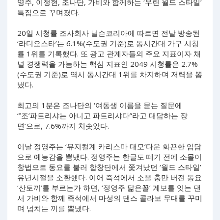
영주, 이정현, 조나단, 가비와 함께하는 ‘우린 월드 스타일’
특집으로 꾸며졌다.
20일 시청률 조사회사 닐슨코리아에 따르면 전날 방송된
‘라디오스타’는 6.1%(수도권 기준)로 동시간대 가구 시청
률 1위를 기록했다. 또 광고 관계자들의 주요 지표이자 채
널 경쟁력을 가늠하는 핵심 지표인 2049 시청률은 2.7%
(수도권 기준)로 역시 동시간대 1위를 차지하며 저력을 뽐
냈다.
최고의 1분은 조나단의 ‘여동생 이름을 묻는 질문에
“’조’파트리샤는 아니고 파트리샤다”라고 대답하는 장
면’으로, 7.6%까지 치솟았다.
이날 정영주는 ‘뮤지컬계 카리스마 대모’다운 화끈한 입담
으로 예능감을 뽐냈다. 정영주는 한글도 떼기 전에 소몰이
창법으로 동요를 불러 합창단에서 쫓겨났던 ‘월드 스타일’
유년시절을 소환했다. 이어 즉석에서 소울 충만 버전 동요
‘산토끼’를 부르는가 하면, ‘정영주 닮은꼴’ 계보를 잇는 댄
서 가비와 함께 즉석에서 마성의 댄스 콜라보 무대를 꾸미
며 넘치는 끼를 뽐냈다.