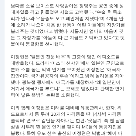
남다른 소울 보이스로 사랑받아온 정영주는 공연 중에 성
대파열을 겪고 힘들었던 시절도 고백했다. “수술 후 목소
리가 안나와 우울증도 오고 폐인처럼 지냈다”며 4개월 만
에 소리가 나오자 처음 한 행동이 어린 아들에게 자장가를
불러주는 것이었다고 밝혔다. 서툴지만 엄마의 마음이 깃
든 그 자장가를 “아들이 다 큰 지금도 기억하고 있다”고 덧
붙이며 뭉클함을 선사했다.
이정현은 ‘일본인 전문 배우’의 고충이 담긴 에피소드를
대방출했다. 드라마 ‘미스터 션샤인’에서 일본인 군인으로
분해 소름 돋는 악역 연기를 보여줬던 이정현은 “애국자
집안이다. 국가유공자의 후손”이라고 밝혀 놀라움을 자아
냈다. 광복절 행사에서 애국가를 제창하자 “왜 일본인이
거기서 애국가를 부르냐”는 오해도 받았다며 완벽한 연기
력이 낳은 뜻밖의 논란을 소환했다.
이와 함께 이정현은 미래를 대비해 유통관리사, 한자, 워
드프로세서 등 무려 20개의 자격증을 딴 ‘넘사벽 자격증
콜렉터’ 면모로 감탄을 자아내는 한편, ‘웃음기’ 쏙 뺀 달콤
살벌 사투리 찐 몰입 연기를 펼치며 MC들의 동공지진을
불렀다. 특히 유도 선수 출신의 이정현은 낙법과 ‘헤이 마