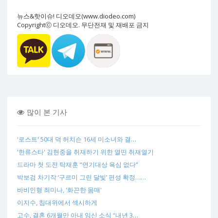
뉴스&핫이슈! 디오데오(www.diodeo.com)
Copyrightⓒ 디오데오. 무단전재 및 재배포 금지
많이 본 기사
'로스트' 50대 덕 허치슨 16세 미소녀와 결…
'한류스타' 김현중을 취재하기 위한 열띤 취재열기
드라마 첫 도전 탁재훈 “연기대상 욕심 없다”
박보검 차기작 ‘구르미 그린 달빛’ 편성 확정……
바비인형 최미나, '화끈한 몸매'
이지수, 침대위에서 섹시하게
고수, 결혼 6개월만 아내 임신 소식 “내년 3…