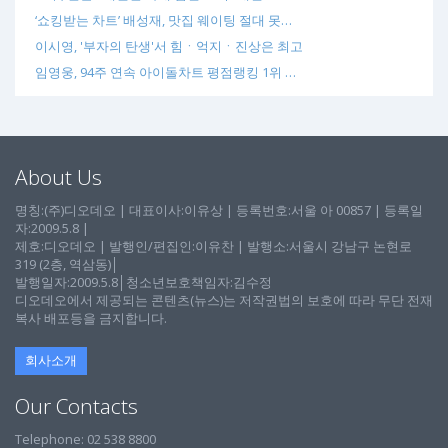
‘쇼킹받는 차트’ 배성재, 맛집 웨이팅 절대 못…
이시영, '부자의 탄생'서 힘ㆍ억지ㆍ진상은 최고
임영웅, 94주 연속 아이돌차트 평점랭킹 1위 …
About Us
명칭:(주)디오데오 | 대표이사:이유상 | 등록번호:서울 아 00857 | 등록일
자:2009.5.8 |
제호:디오데오 | 발행인/편집인:이유찬 | 발행소:서울시 강남구 논현로
319 (2층, 역삼동)│
발행일자:2009.5.8│청소년보호책임자:김수정
디오데오에서 제공되는 콘텐츠(뉴스)는 저작권법의 보호에 따라 무단 전재
복사 배포등을 금지합니다.
회사소개
Our Contacts
Telephone: 02 538 8800