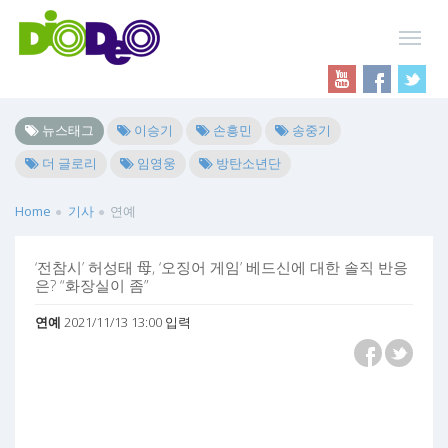
뉴스태그
이승기
손흥민
송중기
더 글로리
임영웅
방탄소년단
Home
기사
연예
‘전참시’ 허성태 母, ‘오징어 게임’ 베드신에 대한 솔직 반응
은? “화장실이 좀”
연예
2021/11/13 13:00 입력