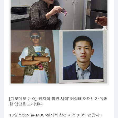
[디오데오 뉴스] ‘전지적 참견 시점’ 허성태 어머니가 유쾌
한 입담을 드러낸다.
13일 방송되는 MBC ‘전지적 참견 시점’(이하 ‘전참시’)