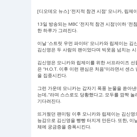
[디오데오 뉴스] ‘전지적 참견 시점’ 모니카, 립
13일 방송되는 MBC ‘전지적 참견 시점’(이하 ‘
한 하루가 그려진다.
이날 ‘스트릿 우먼 파이터’ 모니카와 립제이는 김
김신영은 두 사람의 팬이었다며 빅웃음 넘치는 시
김신영은 모니카와 립제이를 위한 서프라이즈 선물
은 “H.O.T. 이후 이런 팬심은 처음”이라면서 센
을 집중시킨다.
그런 가운데 모니카는 갑자기 폭풍 눈물을 쏟아낸다
는데..”라며 스스로도 당황했다고. 모두를 깜짝 
기다려진다.
뜨거웠던 팬미팅 이후 모니카와 립제이는 김신영의
능감으로 김신영을 빵빵 터지게 만든다. 또한, 이날
체에 궁금증을 증폭시킨다.