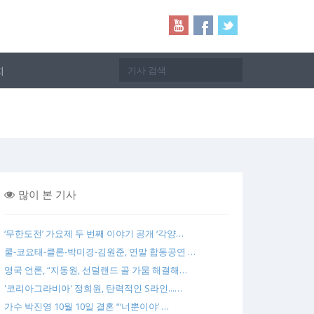
지
많이 본 기사
‘무한도전’ 가요제 두 번째 이야기 공개 ‘각양…
쿨-코요태-클론-박미경-김원준, 연말 합동공연 …
영국 언론, “지동원, 선덜랜드 골 가뭄 해결해…
'코리아그라비아' 정희원, 탄력적인 S라인...…
가수 박진영 10월 10일 결혼 “‘너뿐이야’ …