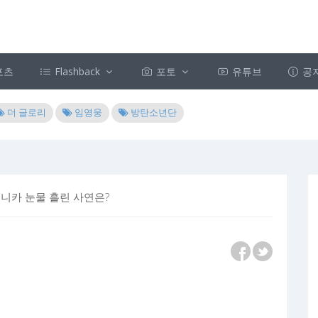
포츠
Flashback
포토
유튜브
공
더 글로리
임영웅
방탄소년단
모니카 눈물 흘린 사연은?