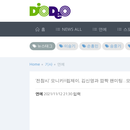
홈
NEWS ALL
연예
스
뉴스태그
이승기
손흥민
송중기
Home
기사
연예
‘전참시’ 모니카X립제이, 김신영과 깜짝 팬미팅…
연예
2021/11/12 21:30 입력