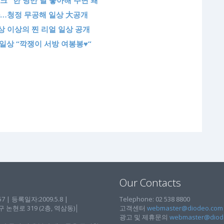
 “한 명만 날 좋아해 주면 돼”
뜬다…청정 무공해 일상 大공개
상상 이상의 찐 리얼 일상 공개
 일상 “깍쟁이 서방 여봉봉♥”
Our Contacts
| 등록일자:2009.5.8 |
Telephone: 02 538 8800
현로 319 (2층, 역삼동)│
고객센터
webmaster@diodeo.com
광고 및 제휴문의
webmaster@diod