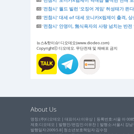
‘전참시’ 모니카X립제이 역대급 솔직한 연애 토크
‘전참시’ 월드 빌런 ‘오징어 게임’ 허성태가 
‘전참시’ 대세 of 대세 모니카X립제이 출격, 
‘전참시’ 안영미, 無식욕자의 사랑 넘치는 반전
뉴스&핫이슈! 디오데오(www.diodeo.com)
Copyrightⓒ 디오데오. 무단전재 및 재배포 금지
About Us
명칭:(주)디오데오 | 대표이사:이유상 | 등록번호:서울 아 00857 
제호:디오데오 | 발행인/편집인:이유찬 | 발행소:서울시 강남구 논
발행일자:2009.5.8│청소년보호책임자:김수정