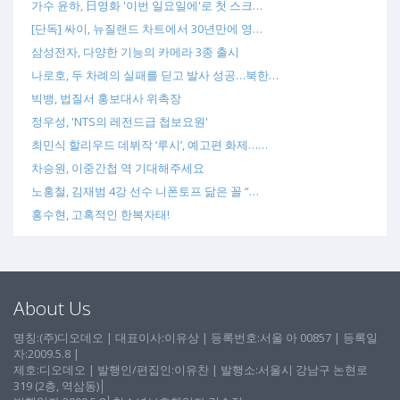
가수 윤하, 日영화 '이번 일요일에'로 첫 스크…
[단독] 싸이, 뉴질랜드 차트에서 30년만에 영…
삼성전자, 다양한 기능의 카메라 3종 출시
나로호, 두 차례의 실패를 딛고 발사 성공…북한…
빅뱅, 법질서 홍보대사 위촉장
정우성, 'NTS의 레전드급 첩보요원'
최민식 할리우드 데뷔작 ‘루시’, 예고편 화제……
차승원, 이중간첩 역 기대해주세요
노홍철, 김재범 4강 선수 니폰토프 닮은 꼴 “…
홍수현, 고혹적인 한복자태!
About Us
명칭:(주)디오데오 | 대표이사:이유상 | 등록번호:서울 아 00857 | 등록일
자:2009.5.8 |
제호:디오데오 | 발행인/편집인:이유찬 | 발행소:서울시 강남구 논현로
319 (2층, 역삼동)│