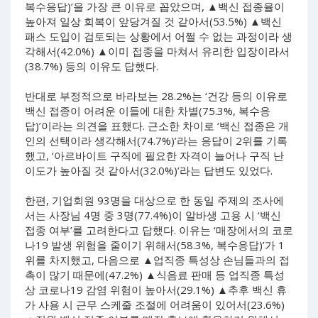
복수응답)’을 가장 큰 이유로 꼽았으며, ▲백신 접종율이
높아져 일상 회복이 앞당겨질 것 같아서(53.5%) ▲백신
패스 도입이 검토되는 상황에서 어쩔 수 없는 과정이라 생
각해서(42.0%) ▲이미 접종을 마쳐서 유리한 입장이라서
(38.7%) 등의 이유도 답했다.
반대로 부정적으로 바라보는 28.2%는 ‘건강 등의 이유로
백신 접종이 어려운 이들에 대한 차별(75.3%, 복수응
답)’이라는 의견을 표했다. 근소한 차이로 ‘백신 접종은 개
인의 선택이라 생각해서(74.7%)’라는 응답이 2위를 기록
했고, ‘아르바이트 구직에 필요한 자격이 늘어나 구직 난
이도가 높아질 것 같아서(32.0%)’라는 답변도 있었다.
한편, 기업회원 93명을 대상으로 한 동일 주제의 조사에
서는 사장님 4명 중 3명(77.4%)이 알바생 고용 시 ‘백신
접종 여부’를 고려한다고 답했다. 이유는 ‘매장에서의 코로
나19 발생 위험을 줄이기 위해서(58.3%, 복수응답)’가 1
위를 차지했고, 다음으로 ▲업직종 특성상 손님들과의 접
촉이 많기 때문에(47.2%) ▲식음료 판매 등 업직종 특성
상 코로나19 감염 위험이 높아서(29.1%) ▲추후 백신 휴
가 사용 시 근무 스케줄 조절에 어려움이 있어서(23.6%)