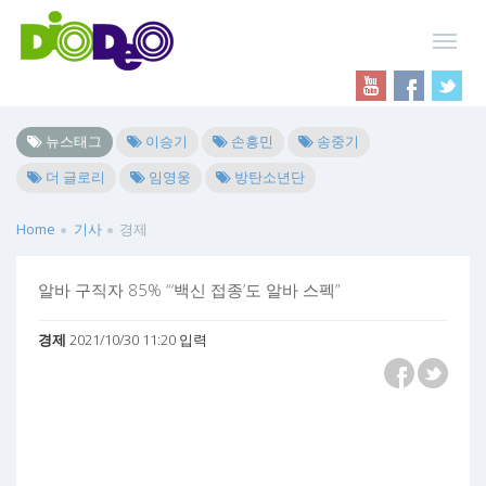
뉴스태그
이승기
손흥민
송중기
더 글로리
임영웅
방탄소년단
Home
기사
경제
알바 구직자 85% “‘백신 접종’도 알바 스펙”
경제
2021/10/30 11:20 입력