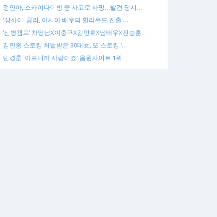
정인아, 스카이다이빙 중 사고로 사망…발견 당시…
'상하이' 공리, 아시아 배우의 할리우드 진출 …
‘신병캠프’ 차영남X이충구X김민호X남태우X전승훈…
김민종 스토킹 처벌받은 30대女, 또 스토킹 ‘…
민경훈 '아프니까 사랑이죠' 음원사이트 1위