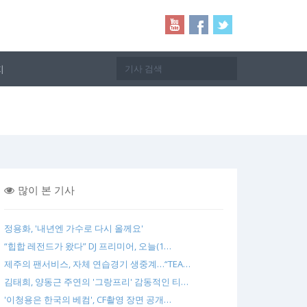
지
많이 본 기사
정용화, '내년엔 가수로 다시 올께요'
“힙합 레전드가 왔다” DJ 프리미어, 오늘(1…
제주의 팬서비스, 자체 연습경기 생중계…“TEA…
김태희, 양동근 주연의 '그랑프리' 감동적인 티…
'이청용은 한국의 베컴', CF촬영 장면 공개…