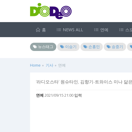
홈
NEWS ALL
연예
스
뉴스태그
이승기
손흥민
송중기
Home
기사
연예
‘라디오스타’ 원슈타인, 김향기-트와이스 미나 닮은
연예
2021/09/15 21:00 입력