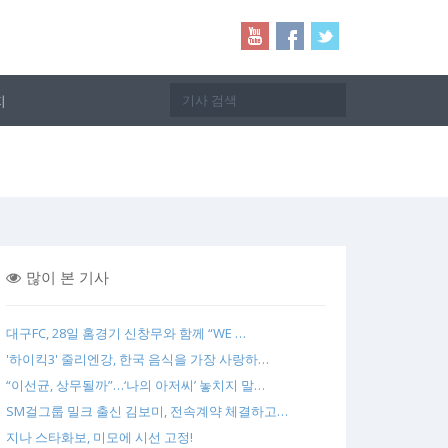
지
많이 본 기사
대구FC, 28일 홈경기 신창무와 함께 “WE …
'하이킥3' 줄리엔강, 한국 음식을 가장 사랑하…
“이선균, 상무될까”…‘나의 아저씨’ 놓치지 말…
SM걸그룹 밀크 출신 김보미, 전속계약 체결하고…
지나 스타화보, 미모에 시선 고정!