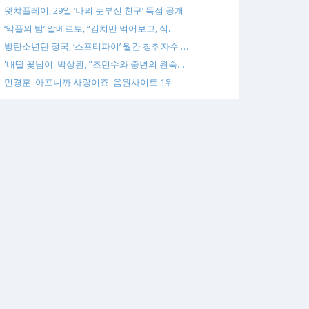
왓챠플레이, 29일 ‘나의 눈부신 친구’ 독점 공개
‘악플의 밤’ 알베르토, “김치만 먹어보고, 식…
방탄소년단 정국, ‘스포티파이’ 월간 청취자수 …
'내딸 꽃님이' 박상원, "조민수와 중년의 원숙…
민경훈 '아프니까 사랑이죠' 음원사이트 1위