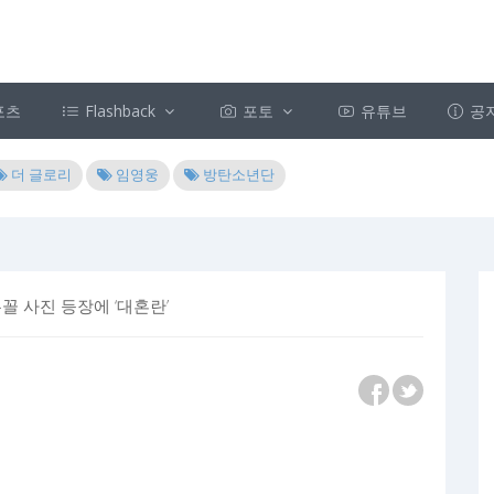
포츠
Flashback
포토
유튜브
공
더 글로리
임영웅
방탄소년단
꼴 사진 등장에 ‘대혼란’