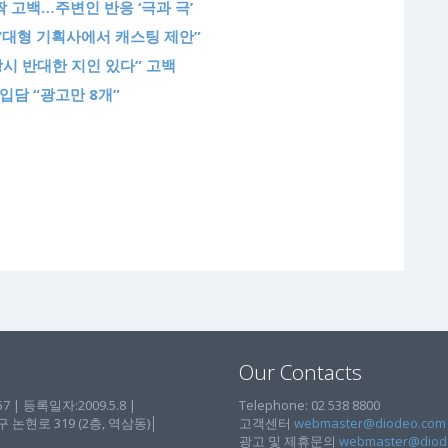
짝 고백…주변인 반응 ‘극과 극’
 “대형 기획사에서 캐스팅 제안”
당시 반대한 지인 있다” 고백
 입담 “광고만 8개”
Our Contacts
| 등록일자:2009.5.8 |
Telephone: 02 538 8800
현로 319 (2층, 역삼동)│
고객센터
webmaster@diodeo.com
광고 및 제휴문의
webmaster@diod