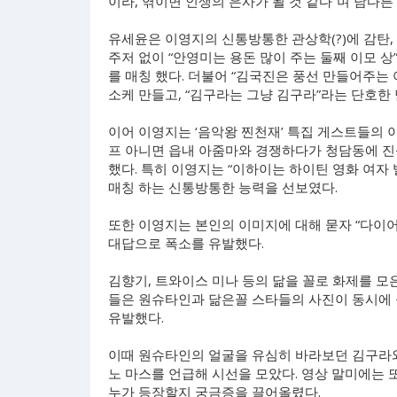
이라, 엮이면 인생의 은사가 될 것 같다”며 남다른
유세윤은 이영지의 신통방통한 관상학(?)에 감탄, 
주저 없이 “안영미는 용돈 많이 주는 둘째 이모 상
를 매칭 했다. 더불어 “김국진은 풍선 만들어주는
소케 만들고, “김구라는 그냥 김구라”라는 단호한
이어 이영지는 ‘음악왕 찐천재’ 특집 게스트들의 
프 아니면 읍내 아줌마와 경쟁하다가 청담동에 진
했다. 특히 이영지는 “이하이는 하이틴 영화 여자
매칭 하는 신통방통한 능력을 선보였다.
또한 이영지는 본인의 이미지에 대해 묻자 “다이어
대답으로 폭소를 유발했다.
김향기, 트와이스 미나 등의 닮을 꼴로 화제를 모
들은 원슈타인과 닮은꼴 스타들의 사진이 동시에 
유발했다.
이때 원슈타인의 얼굴을 유심히 바라보던 김구라와
노 마스를 언급해 시선을 모았다. 영상 말미에는 
누가 등장할지 궁금증을 끌어올렸다.