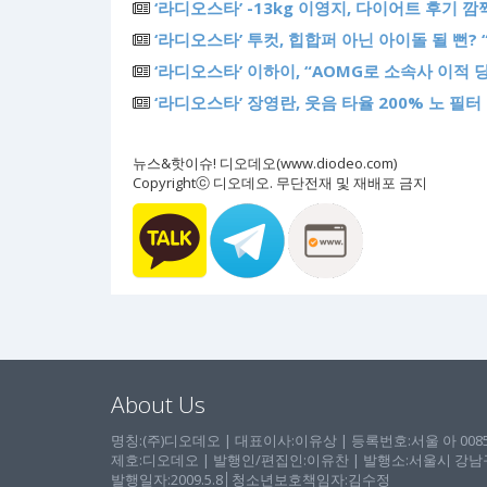
‘라디오스타’ -13kg 이영지, 다이어트 후기 깜
‘라디오스타’ 투컷, 힙합퍼 아닌 아이돌 될 뻔?
‘라디오스타’ 이하이, “AOMG로 소속사 이적 
‘라디오스타’ 장영란, 웃음 타율 200% 노 필터
뉴스&핫이슈! 디오데오(www.diodeo.com)
Copyrightⓒ 디오데오. 무단전재 및 재배포 금지
About Us
명칭:(주)디오데오 | 대표이사:이유상 | 등록번호:서울 아 00857 
제호:디오데오 | 발행인/편집인:이유찬 | 발행소:서울시 강남구 논
발행일자:2009.5.8│청소년보호책임자:김수정