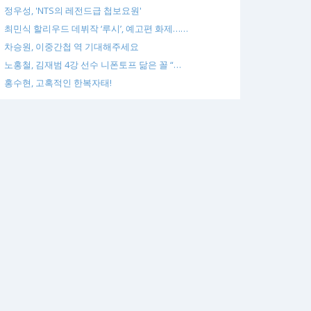
정우성, 'NTS의 레전드급 첩보요원'
최민식 할리우드 데뷔작 ‘루시’, 예고편 화제……
차승원, 이중간첩 역 기대해주세요
노홍철, 김재범 4강 선수 니폰토프 닮은 꼴 “…
홍수현, 고혹적인 한복자태!