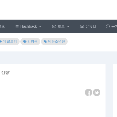
포츠
Flashback
포토
유튜브
공
더 글로리
임영웅
방탄소년단
 엔딩’