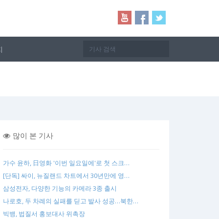
지
많이 본 기사
가수 윤하, 日영화 '이번 일요일에'로 첫 스크…
[단독] 싸이, 뉴질랜드 차트에서 30년만에 영…
삼성전자, 다양한 기능의 카메라 3종 출시
나로호, 두 차례의 실패를 딛고 발사 성공…북한…
빅뱅, 법질서 홍보대사 위촉장