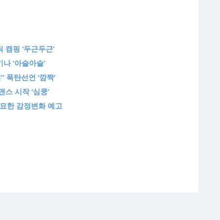
틱 캠핑 ‘두근두근’
키나 ‘아슬아슬’
해” 폭탄선언 ‘깜짝’
맨스 시작 ‘심쿵’
미묘한 감정변화 예고