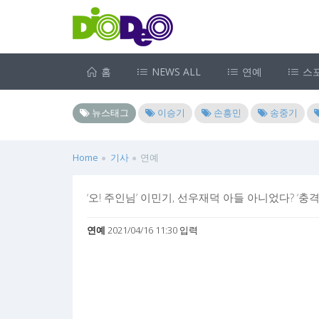
홈
NEWS ALL
연예
스
뉴스태그
이승기
손흥민
송중기
Home
기사
연예
‘오! 주인님’ 이민기, 선우재덕 아들 아니었다? ‘충격
연예
2021/04/16 11:30 입력