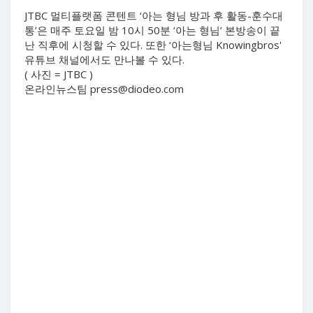
JTBC 멀티플랫폼 콘텐트 ‘아는 형님 방과 후 활동-훈수대
통’은 매주 토요일 밤 10시 50분 ‘아는 형님’ 본방송이 끝
난 직후에 시청할 수 있다. 또한 ‘아는형님 Knowingbros'
유튜브 채널에서도 만나볼 수 있다.
( 사진 = JTBC )
온라인뉴스팀
press@diodeo.com