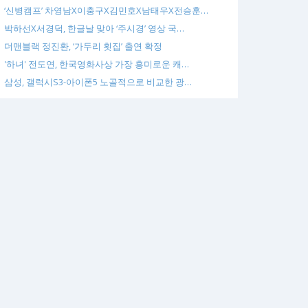
‘신병캠프’ 차영남X이충구X김민호X남태우X전승훈…
박하선X서경덕, 한글날 맞아 ‘주시경’ 영상 국…
더맨블랙 정진환, ‘가두리 횟집’ 출연 확정
'하녀' 전도연, 한국영화사상 가장 흥미로운 캐…
삼성, 갤럭시S3-아이폰5 노골적으로 비교한 광…