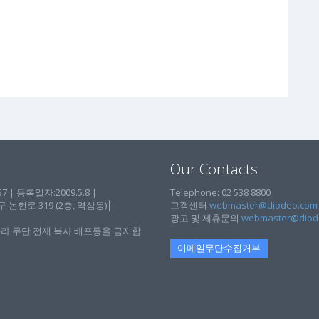
Our Contacts
| 등록일자:2009.5.8 |
Telephone: 02 538 8800
현로 319 (2층, 역삼동)│
고객센터
webmaster@diodeo.com
광고 및 제휴문의
webmaster@diod
라 무단 전재 복사 배포등을 금지합
이메일무단수집거부