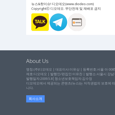
뉴스&핫이슈! 디오데오(www.diodeo.com)
Copyrightⓒ 디오데오. 무단전재 및 재배포 금지
About Us
명칭:(주)디오데오 | 대표이사:이유상 | 등록번호:서울 아 00857 
제호:디오데오 | 발행인/편집인:이유찬 | 발행소:서울시 강남구 논
발행일자:2009.5.8│청소년보호책임자:김수정
디오데오에서 제공되는 콘텐츠(뉴스)는 저작권법의 보호에 따
니다.
회사소개