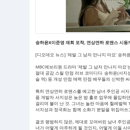
송하윤X이준영 재회 포착, 연상연하 로맨스 시동
[디오데오 뉴스] ‘제발 그 남자 만나지 마요’ 송
MBC에브리원 드라마 ‘제발 그 남자 만나지 마요’
절대 공감 스릴 만점 러브 코미디다. 송하윤(서지성 
슬 역) 등 개성 만점 매력 만점 배우들의 신박한 A
특히 연상연하 로맨스를 예고한 남녀 주인공 서지
품 개발자 서지성은 늦은 밤 홀로 업무에 몰입하던
걸리며 불이 난 것. 그녀는 놀란 마음에 헐레벌떡
서지성과 정국희는 함께 소화기 분말을 뒤집어쓰고
결코 평범하지 않은, 제대로 꼬여버린 남녀 주인공의
녀가 어떻게 마주하게 될 것인지, 어떻게 이들 