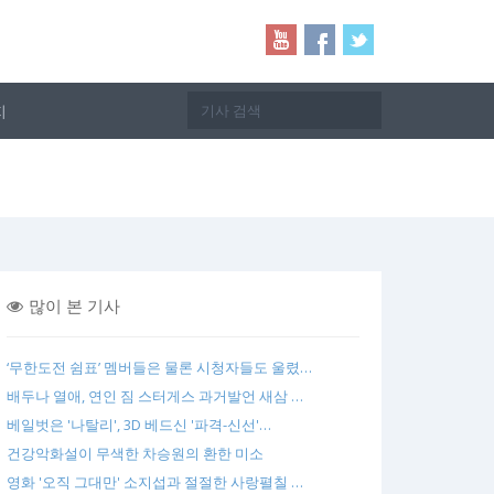
지
많이 본 기사
‘무한도전 쉼표’ 멤버들은 물론 시청자들도 울렸…
배두나 열애, 연인 짐 스터게스 과거발언 새삼 …
베일벗은 '나탈리', 3D 베드신 '파격-신선'…
건강악화설이 무색한 차승원의 환한 미소
영화 '오직 그대만' 소지섭과 절절한 사랑펼칠 …