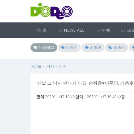
홈
NEWS ALL
연예
스
뉴스태그
이승기
손흥민
송중기
Home
기사
연예
‘제발 그 남자 만나지 마요’ 송하윤♥이준영, 좌충우
연예
2020/11/17 19:40 입력 | 2020/11/17 19:40 수정