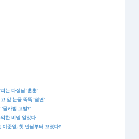
살피는 다정남 ‘훈훈’
고 앞 눈물 뚝뚝 ‘열연’
 ‘몰카범 고발?’
 추악한 비밀 알았다
훈 이준영, 첫 만남부터 꼬였다?