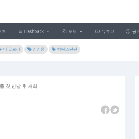
포츠
Flashback
포토
유튜브
공
더 글로리
임영웅
방탄소년단
돌 첫 만남 후 재회