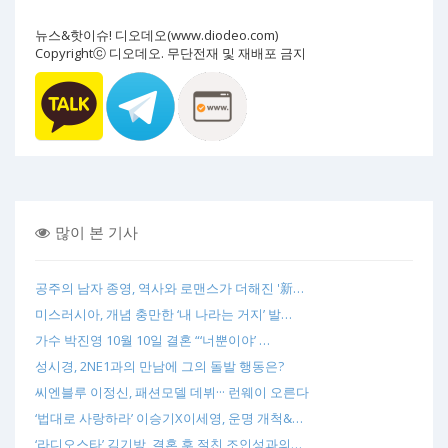
뉴스&핫이슈! 디오데오(www.diodeo.com)
Copyrightⓒ 디오데오. 무단전재 및 재배포 금지
많이 본 기사
공주의 남자 종영, 역사와 로맨스가 더해진 '新…
미스러시아, 개념 충만한 ‘내 나라는 거지’ 발…
가수 박진영 10월 10일 결혼 “‘너뿐이야’ …
성시경, 2NE1과의 만남에 그의 돌발 행동은?
씨엔블루 이정신, 패션모델 데뷔··· 런웨이 오른다
‘법대로 사랑하라’ 이승기X이세영, 운명 개척&…
‘라디오스타’ 김기방, 결혼 후 절친 조인성과의…