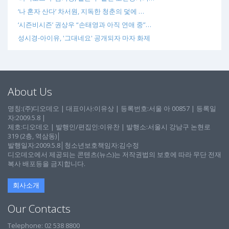
‘나 혼자 산다’ 차서원, 지독한 청춘의 덫에 …
‘시즌비시즌’ 권상우 “손태영과 아직 연애 중”…
성시경-아이유, '그대네요' 공개되자 마자 화제
About Us
명칭:(주)디오데오 | 대표이사:이유상 | 등록번호:서울 아 00857 | 등록일
자:2009.5.8 |
제호:디오데오 | 발행인/편집인:이유찬 | 발행소:서울시 강남구 논현로
319 (2층, 역삼동)│
발행일자:2009.5.8│청소년보호책임자:김수정
디오데오에서 제공되는 콘텐츠(뉴스)는 저작권법의 보호에 따라 무단 전재
복사 배포등을 금지합니다.
회사소개
Our Contacts
Telephone: 02 538 8800