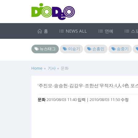
홈
NEWS ALL
연예
스
뉴스태그
이승기
손흥민
송중기
Home
기사
문화
'주진모-송승헌-김강우-조한선'무적자,4人4色 포
문화
2010/08/03 11:40 입력 | 2010/08/03 11:50 수정