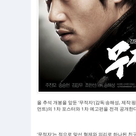
올 추석 개봉을 앞둔 ‘무적자’(감독:송해성, 제작:핑거프
먼트)의 1차 포스터와 1차 예고편을 전격 공개한다
‘무적자’는 적으로 맞선 형제와 의리로 하나된 친