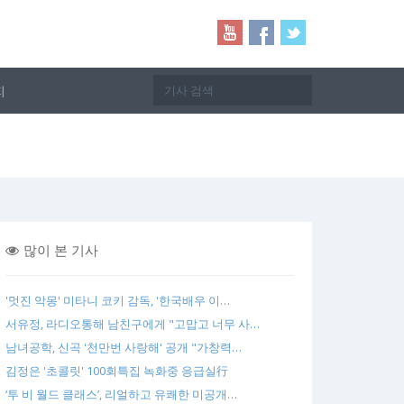
지
많이 본 기사
'멋진 악몽' 미타니 코키 감독, '한국배우 이…
서유정, 라디오통해 남친구에게 "고맙고 너무 사…
남녀공학, 신곡 '천만번 사랑해' 공개 "가창력…
김정은 '초콜릿' 100회특집 녹화중 응급실行
‘투 비 월드 클래스’, 리얼하고 유쾌한 미공개…