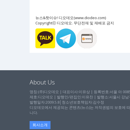
뉴스&핫이슈! 디오데오(www.diodeo.com)
Copyrightⓒ 디오데오. 무단전재 및 재배포 금지
About Us
명칭:(주)디오데오 | 대표이사:이유상 | 등록번호:서울 아 00857 
제호:디오데오 | 발행인/편집인:이유찬 | 발행소:서울시 강남구 논
발행일자:2009.5.8│청소년보호책임자:김수정
디오데오에서 제공되는 콘텐츠(뉴스)는 저작권법의 보호에 따
니다.
회사소개