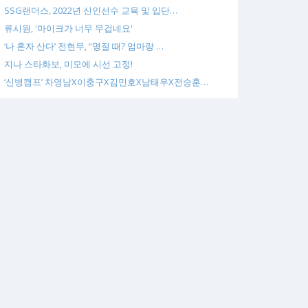
SSG랜더스, 2022년 신인선수 교육 및 입단…
류시원, '마이크가 너무 무겁네요'
‘나 혼자 산다’ 전현무, “명절 때? 엄마랑 …
지나 스타화보, 미모에 시선 고정!
‘신병캠프’ 차영남X이충구X김민호X남태우X전승훈…