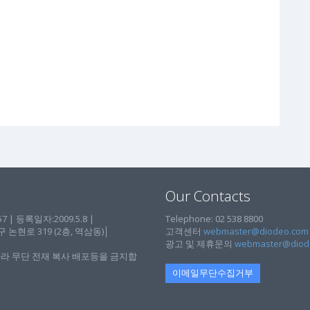
Our Contacts
| 등록일자:2009.5.8 |
Telephone: 02 538 8800
현로 319 (2층, 역삼동)│
고객센터
webmaster@diodeo.com
광고 및 제휴문의
webmaster@diod
라 무단 전재 복사 배포등을 금지합
이메일무단수집거부