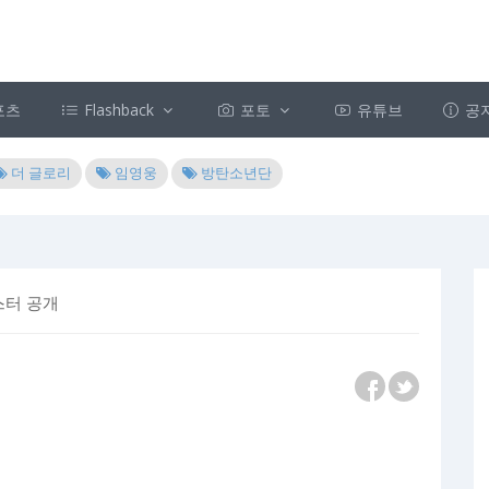
포츠
Flashback
포토
유튜브
공
더 글로리
임영웅
방탄소년단
스터 공개