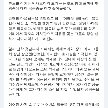
분노를 삼키는 박새로이의 뜨거운 눈빛도 함께 포착해 첫
방송에 대한 궁금증을 한껏 끌어올렸다.
동명의 다음웹툰을 원작으로 하는 ‘이태원 클라쓰’는 불합
리한 세상 속, 고집과 객기로 뭉친 청춘들의 ‘힙’한 반란을
담은 작품이다. 세계를 압축해 놓은 듯한 이태원의 작은
거리에서 각자의 가치관으로 자유를 쫓는 그들의 창업 신
화가 다이내믹하게 그려진다.
앞서 전학 첫날부터 꼬여버린 박새로이와 ‘장가’의 사고뭉
치 장남 장근원(안보현)의 대립이 호기심을 자극한 바 있
다. 그런 가운데 공개된 박새로이와 장대희 회장의 첫 만
남은 질긴 악연의 시작을 예고하며 긴장감을 더한다. 패기
로 뜨겁게 타오르는 소년 박새로이와 자비 따위 없는 권위
주의자 장회장의 차가운 눈빛이 교차하며 심상치 않은 분
위기를 자아낸다. 장근원의 만행에 참지 못하고 주먹을 움
켜쥐었던 박새로이, 장근원의 아버지이자 ‘장가’의 회장을
마주하게 된 그가 자신의 소신을 지킬 수 있을지 궁금증을
높인다.
이어진 사진 속 풋풋한 소년의 얼굴을 벗고 다크 아우라를