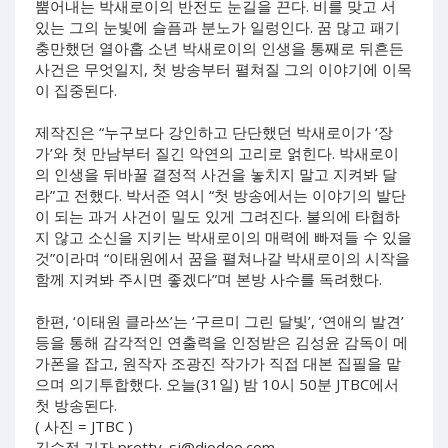
뿜어내는 박새로이의 반전도 눈길을 끈다. 비를 맞고 서
있는 그의 눈빛에 슬픔과 분노가 일렁인다. 꿈 많고 패기
충만했던 열아홉 소년 박새로이의 인생을 통째로 뒤흔든
사건은 무엇일지, 첫 방송부터 펼쳐질 그의 이야기에 이목
이 집중된다.
제작진은 “누구보다 강인하고 단단했던 박새로이가 ‘장
가’와 첫 만남부터 질긴 악연의 고리로 얽힌다. 박새로이
의 인생을 뒤바꿀 결정적 사건을 놓치지 말고 지켜봐 달
라”고 전했다. 박서준 역시 “첫 방송에서는 이야기의 발단
이 되는 과거 사건이 밀도 있게 그려진다. 불의에 타협하
지 않고 소신을 지키는 박새로이의 매력에 빠져들 수 있을
것”이라며 “이태원에서 꿈을 펼쳐나갈 박새로이의 시작을
함께 지켜봐 주시면 좋겠다”며 본방 사수를 독려했다.
한편, ‘이태원 클라쓰’는 ‘구르미 그린 달빛’, ‘연애의 발견’
등을 통해 감각적인 연출력을 인정받은 김성윤 감독이 메
가폰을 잡고, 원작자 조광진 작가가 직접 대본 집필을 맡
으며 의기투합했다. 오늘(31일) 밤 10시 50분 JTBC에서
첫 방송된다.
( 사진 = JTBC )
김수정 기자
pretty_sj@diodeo.com