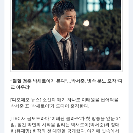
“열혈 청춘 박새로이가 온다”…박서준, 빗속 분노 포착 ‘다
크 아우라’
[디오데오 뉴스] 소신과 패기 하나로 이태원을 씹어먹을
박서준 표 ‘박새로이’가 드디어 출격한다.
JTBC 새 금토드라마 ‘이태원 클라쓰’가 첫 방송을 앞둔 31
일, 질긴 악연의 시작을 알리는 박새로이(박서준)와 장대
희(유재명) 회장의 첫 대면을 공개했다. 여기에 빗속에서