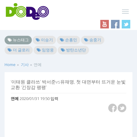
뉴스태그
이승기
손흥민
송중기
더 글로리
임영웅
방탄소년단
Home
기사
연예
‘이태원 클라쓰’ 박서준vs유재명, 첫 대면부터 뜨거운 눈빛
교환 ‘긴장감 팽팽’
연예
2020/01/31 19:50 입력