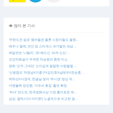
많이 본 기사
‘무한도전 쉼표’ 멤버들은 물론 시청자들도 울렸…
배두나 열애, 연인 짐 스터게스 과거발언 새삼 …
베일벗은 '나탈리', 3D 베드신 '파격-신선'…
건강악화설이 무색한 차승원의 환한 미소
영화 '오직 그대만' 소지섭과 절절한 사랑펼칠 …
‘신병캠프’ 차영남X이충구X김민호X남태우X전승훈…
박하선X서경덕, 한글날 맞아 ‘주시경’ 영상 국…
더맨블랙 정진환, ‘가두리 횟집’ 출연 확정
'하녀' 전도연, 한국영화사상 가장 흥미로운 캐…
삼성, 갤럭시S3-아이폰5 노골적으로 비교한 광…