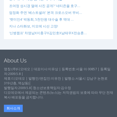
조여정 성시경 열애 사진 공개? '네티즌을 호구…
엄정화 주연 '베스트셀러' 본격 크로스오버 무비…
'렛미인4' 박동희, 5천만원 대수술 후 역대 …
지나 스타화보, 미모에 시선 고정!
‘신병캠프’ 차영남X이충구X김민호X남태우X전승훈…
About Us
명칭:(주)디오데오 | 대표이사:이유상 | 등록번호:서울 아 00857 | 등록일
자:2009.5.8 |
제호:디오데오 | 발행인/편집인:이유찬 | 발행소:서울시 강남구 논현로
319 (2층, 역삼동)│
발행일자:2009.5.8│청소년보호책임자:김수정
디오데오에서 제공되는 콘텐츠(뉴스)는 저작권법의 보호에 따라 무단 전재
복사 배포등을 금지합니다.
회사소개