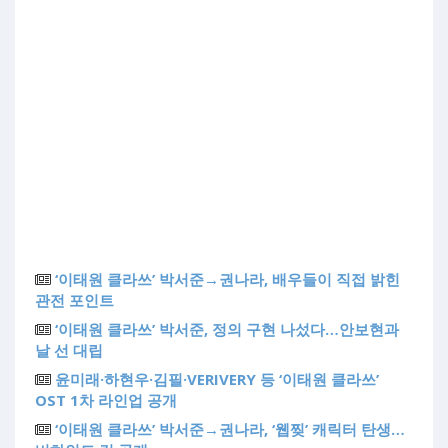
‘이태원 클라쓰’ 박서준→권나라, 배우들이 직접 밝힌
관전 포인트
‘이태원 클라쓰’ 박서준, 정의 구현 나섰다…안보현과
날 선 대립
윤미래·하현우·김필·VERIVERY 등 ‘이태원 클라쓰’
OST 1차 라인업 공개
‘이태원 클라쓰’ 박서준→권나라, ‘웹찢’ 캐릭터 탄생…