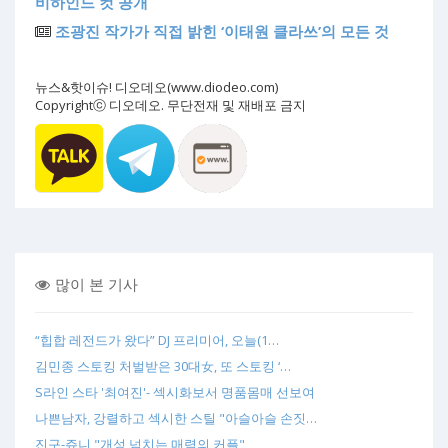
비하인드 컷 공개
조광진 작가가 직접 밝힌 ‘이태원 클라쓰’의 모든 것
뉴스&핫이슈! 디오데오(www.diodeo.com)
Copyrightⓒ 디오데오. 무단전재 및 재배포 금지
많이 본 기사
“힙합 레전드가 왔다” DJ 프리미어, 오늘(1…
김민종 스토킹 처벌받은 30대女, 또 스토킹 ‘…
S라인 스타 '최여진'- 섹시화보서 명품몸매 선보여
나쁜남자, 강렬하고 섹시한 스틸 "아슬아슬 손짓…
진구-쥬니 "개성 넘치는 매력의 커플"