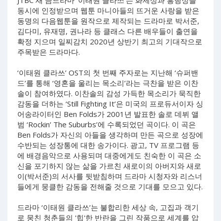
JTBC 새 금드라마 ‘이태원 클라쓰’는 화제성과 흥행성을
동시에 인정받으며 웹툰 마니아들의 뜨거운 사랑을 받은
동명의 다음웹툰을 원작으로 제작되는 드라마로 박서준,
김다미, 유재명, 권나라 등 클래스 다른 배우들이 출연을
확정 지으며 일찌감치 2020년 상반기 최고의 기대작으로
주목받은 드라마다.
‘이태원 클라쓰’ OST의 첫 번째 주자로는 지난해 ‘슈퍼밴
드’를 통해 ‘영혼을 울리는 목소리’라는 극찬을 받은 이찬
솔이 참여하였다. 이찬솔의 감성 가득한 목소리가 묵직한
감동을 더하는 ‘Still Fighting It’은 미국의 프로듀서이자 싱
어송라이터인 Ben Folds가 2001년 발표한 솔로 데뷔 앨
범 ‘Rockin’ The Suburbs’에 수록되었던 곡이다. 이 곡은
Ben Folds가 자신의 아들을 생각하며 만든 곡으로 성장에
수반되는 성장통에 대한 송가이다. 광고, TV 프로그램 등
에 배경음악으로 사용되며 대중에게도 친숙한 이 곡은 소
신을 포기하지 않는 삶을 가르친 새로이의 아버지와 새로
이(박서준)의 서사를 뒷받침하며 드라마 시청자와 리스너
들에게 뭉클한 감동을 전해줄 것으로 기대를 모으고 있다.
드라마 ‘이태원 클라쓰’는 불합리한 세상 속, 고집과 객기
로 뭉친 청춘들의 '힙'한 반란을 그린 작품으로 세계를 압