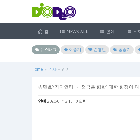
홈
NEWS ALL
연예
스
뉴스태그
이승기
손흥민
송중기
Home
기사
연예
송민호X자이언티 ‘내 전공은 힙합’, 대학 힙쟁이
연예
2020/01/13 15:10 입력