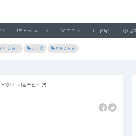
포츠
Flashback
포토
유튜브
공
더 글로리
임영웅
방탄소년단
 다 모였다…시청포인트 셋