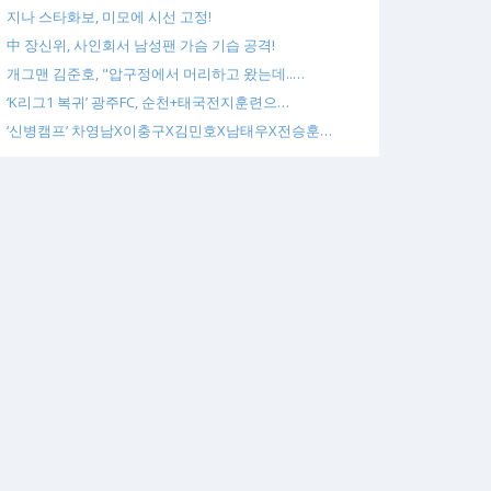
지나 스타화보, 미모에 시선 고정!
中 장신위, 사인회서 남성팬 가슴 기습 공격!
개그맨 김준호, "압구정에서 머리하고 왔는데..…
‘K리그1 복귀’ 광주FC, 순천+태국전지훈련으…
‘신병캠프’ 차영남X이충구X김민호X남태우X전승훈…