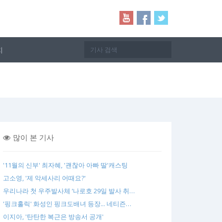
지
많이 본 기사
'11월의 신부' 최자혜, '괜찮아 아빠 딸'캐스팅
고소영, '제 악세사리 어때요?'
우리나라 첫 우주발사체 ‘나로호 29일 발사 취…
'핑크홀릭' 화성인 핑크도배녀 등장... 네티즌…
이지아, '탄탄한 복근은 방송서 공개'