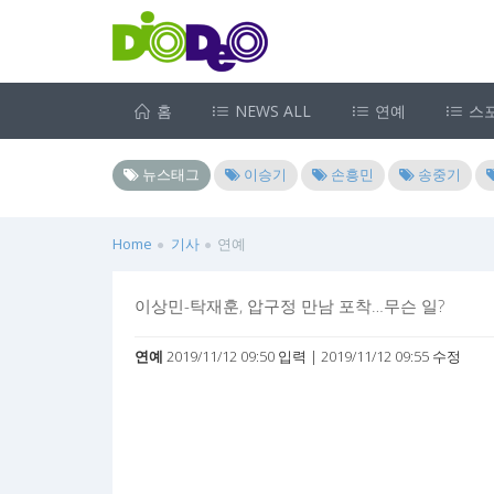
홈
NEWS ALL
연예
스
뉴스태그
이승기
손흥민
송중기
Home
기사
연예
이상민-탁재훈, 압구정 만남 포착…무슨 일?
연예
2019/11/12 09:50 입력 | 2019/11/12 09:55 수정