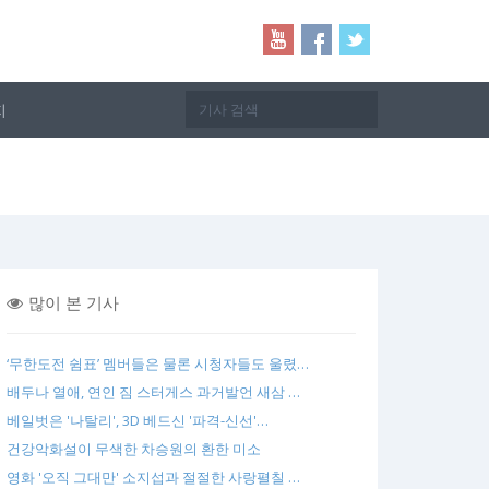
지
많이 본 기사
‘무한도전 쉼표’ 멤버들은 물론 시청자들도 울렸…
배두나 열애, 연인 짐 스터게스 과거발언 새삼 …
베일벗은 '나탈리', 3D 베드신 '파격-신선'…
건강악화설이 무색한 차승원의 환한 미소
영화 '오직 그대만' 소지섭과 절절한 사랑펼칠 …