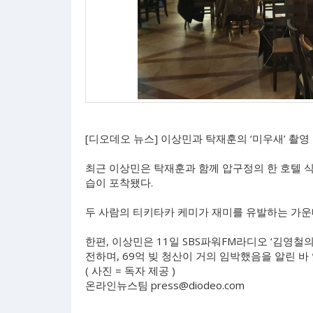
[디오데오 뉴스] 이상민과 탁재훈의 ‘미우새’ 촬영
최근 이상민은 탁재훈과 함께 압구정의 한 호텔 식
습이 포착됐다.
두 사람의 티키타카 케미가 재미를 유발하는 가운
한편, 이상민은 11일 SBS파워FM라디오 ‘김영철
전하며, 69억 빚 청산이 거의 임박했음을 알린 바 
( 사진 = 독자 제공 )
온라인뉴스팀
press@diodeo.com